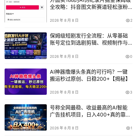
外面卖188的AI伪纪录片掘金保姆级
全攻略：抖音图文新赛道轻松涨粉
变现，拿创作者伙伴计划收益（附
文档）
2026 年 8 月 8 日
2
保姆级短剧发行全流程：从零基础
账号定位到选剧剪辑、视频制作与
发布优化的一站式出单变现指南
2026 年 8 月 8 日
0
AI神器撸爆头条真的可行吗？一键
搬运秒过原创、日稳200+【揭秘】
2026 年 8 月 8 日
3
号称全网最稳、收益最高的AI智能
广告挂机项目，日入400+真的靠谱
吗？【揭秘】
2026 年 8 月 8 日
1