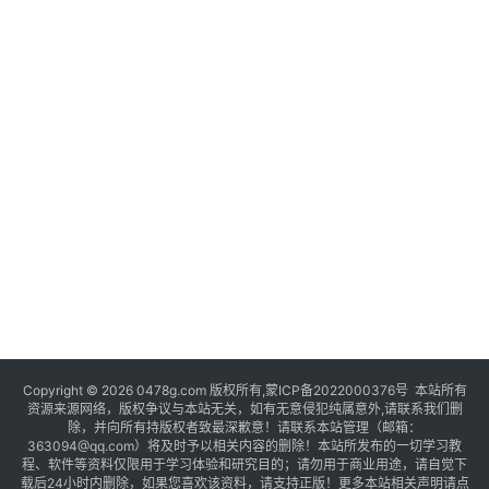
Copyright © 2026 0478g.com 版权所有,蒙ICP备2022000376号 本站所有
资源来源网络，版权争议与本站无关，如有无意侵犯纯属意外,请联系我们删
除，并向所有持版权者致最深歉意！请联系本站管理（邮箱：
363094@qq.com）将及时予以相关内容的删除！本站所发布的一切学习教
程、软件等资料仅限用于学习体验和研究目的；请勿用于商业用途，请自觉下
载后24小时内删除，如果您喜欢该资料，请支持正版！更多本站相关声明请点