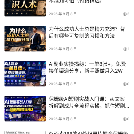
术准到可怕（付费精选）
2026 年 8 月 8 日
3
为什么成功人士总是精力充沛？背
后有哪些可复制的习惯和方法
2026 年 8 月 8 日
1
AI副业实操揭秘：一单8张+，免费
接单渠道分享，新手照做月入2W
2026 年 8 月 8 日
0
保姆级AI短剧实战入门课：从文案
拆解到成片全流程实操，抓住短剧
流量变现风口
2026 年 8 月 8 日
0