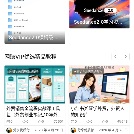
Seedance2.0学习资料包 (全攻略+提示词)
Seedance2.0保姆级教程
网赚VIP优选精品教程
网赚VIP优选精品教程
网赚VIP优选精品教程
外贸销售全流程实战课工具
小红书湘琴学外贸，外贸人
包（外贸创业笔记_10年外贸
的知识库
经验）
0
0
0
601
0
0
0
648
分享优质付费资源专家
2026 年 4 月 20 日
分享优质付费资源专家
2026 年 4 月 20 日