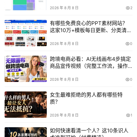
理提醒
2026 年 8 月 8 日
2
有哪些免费良心的PPT素材网站？
这家10万+模板每日更新、分类清
晰、免注册下载——爱PPT网
2026 年 8 月 8 日
0
跨境电商必看：AI无线画布4步搞定
商品宣传视频（完整工作流，操作
超简单）
2026 年 8 月 8 日
0
女生最难拒绝的男人都有哪些特
质？
2026 年 8 月 8 日
1
如何快速看清一个人？这10条识人