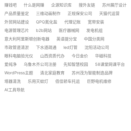
赚钱吧
什么是网赚
企源知识库
搜外友链
苏州展厅设计
产品质量鉴定
三维动画制作
正规保安公司
天猫代运营
外贸网站建设
QPQ氮化盐
代理记账
宽带安装
电源管理芯片
b2b网站
医疗器械网
发电机组
意大利阿里斯顿创新电器
英语提分宝
中国分类网
市政管道清淤
下水道疏通
led灯管
沈阳活动公司
眼科电脑验光仪
山西资质代办
今日金价
华磁科技
爱纯净
乌鲁木齐公司注册
先知智慧校园
58课堂网课平台
WordPress主题
清北家庭教育
苏州茂为智能制造品牌
塔器清洗
乐用灭蚊灯
佰佳轿车托运
巨野电机维修
AI工具导航