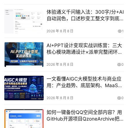
体验通义千问输入法：300字/分+AI
自动润色，口述秒变工整文字到底
好用吗？
2026 年 8 月 8 日
1
AI+PPT设计变现实战训练营：三大
核心模块跑通设计×派单完整闭环，
我们负责派单你专注出活
2026 年 8 月 8 日
0
一文看懂AIGC大模型技术与商业应
用：产业趋势、底层架构、MaaS商
业模式及全行业落地实战
2026 年 8 月 8 日
0
如何一键备份QQ空间全部内容？用
GitHub开源项目QzoneArchive把
照片/视频/动态全存本地