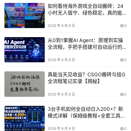
如何看待海外游戏全自动搬砖：24
小时无人值守、绿色稳定，真的能
日入10张吗？
2026 年 8 月 8 日
0
从0到1掌握AI Agent：原理到实操
全流程，手把手搭建可自动运行的
智能体
2026 年 8 月 8 日
0
真能当天见收益？CSGO搬砖与挂G
全流程笔记实录【揭秘】
2026 年 8 月 8 日
0
3台手机如何全自动日入200+？新
模式详解（保姆级教程+全套工具揭
秘）
2026 年 8 月 8 日
0