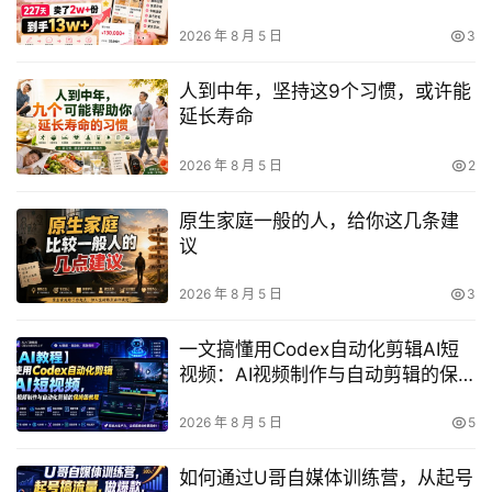
13w+？
2026 年 8 月 5 日
3
人到中年，坚持这9个习惯，或许能
延长寿命
2026 年 8 月 5 日
2
原生家庭一般的人，给你这几条建
议
2026 年 8 月 5 日
3
一文搞懂用Codex自动化剪辑AI短
视频：AI视频制作与自动剪辑的保
姆级全流程指南
2026 年 8 月 5 日
5
如何通过U哥自媒体训练营，从起号