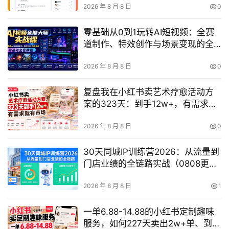
2026 年 8 月 8 日
0
零基础从0到1玩转AI短视频：全赛
道制作、特效创作与场景变现的全
套实战课
2026 年 8 月 8 日
0
复盘我在小红书卖艺术疗愈活动方
案的323天：到手12w+，有需求就
有市场
2026 年 8 月 8 日
0
30天同城IP训练营2026：从流量到
门店业绩的全链路实战（0808更
新）
2026 年 8 月 8 日
1
一单6.88-14.88的小红书定制趣味
服务，如何227天卖出2w+单、到手