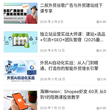
二叔外贸谷歌广告与外贸建站线下
课专享
2025 年 3 月 8 日
4.6K
独立站运营实战大师课：建站×选品
×引流×SEO×团队管理（2025最新
版）
2025 年 8 月 12 日
4.3K
外贸AI自动化实战：从入门到精
通，打造你的智能外贸增长引擎
2026 年 3 月 28 日
2.1K
海琳Helen：Shopee虾皮 60天 从0
到1的陪跑课投放教学
2025 年 7 月 10 日
4.6K