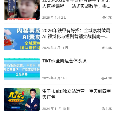
2025-2026宝子哥抖音快手全套无
人直播课程| 一站式实战教学，零基
础轻松入门，业绩翻倍
2026 年 4 月 2 日
1.7K
2026年铁甲有好招：全域素材破局
AI 视觉化与短剧营销实战指南——
高效增长秘籍，系统掌握可落地、
能跑量的内容与投放策略
2026 年 4 月 11 日
1.4K
TikTok全阶运营体系课
2025 年 4 月 14 日
4.3K
雷子-Leizi独立站运营一重天到四重
天打包
2024 年 11 月 10 日
4.2K