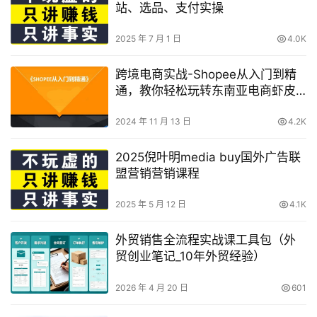
站、选品、支付实操
2025 年 7 月 1 日
4.0K
跨境电商实战-Shopee从入门到精
通，教你轻松玩转东南亚电商虾皮
系列课程【13课程】
2024 年 11 月 13 日
4.2K
2025倪叶明media buy国外广告联
盟营销营销课程
2025 年 5 月 12 日
4.1K
外贸销售全流程实战课工具包（外
贸创业笔记_10年外贸经验）
2026 年 4 月 20 日
601