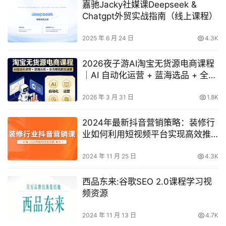
嘉驰Jacky社媒课Deepseek &
Chatgpt外贸实战指南（线上课程）
2025 年 6 月 24 日
4.3K
2026夜子游AI淘宝无货源电商课程
｜AI 自动化运营 + 蓝海选品 + 全流
程陪跑实战课
2026 年 3 月 31 日
1.8K
2024年最新抖音营销策略：装修行
业如何利用短视频平台实现高效推
广
2024 年 11 月 25 日
4.3K
西品东来:谷歌SEO 2.0课程学习视
频资源
2024 年 11 月 13 日
4.7K