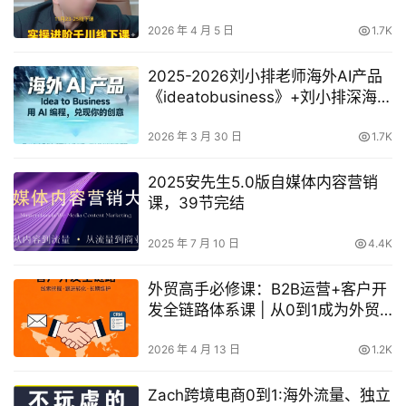
日）+（3月13-15号线下课）｜21
小时全程录音+字幕
2026 年 4 月 5 日
1.7K
2025-2026刘小排老师海外AI产品
《ideatobusiness》+刘小排深海圈
ai编程第三期，用AI编程，兑现你的
创意
2026 年 3 月 30 日
1.7K
2025安先生5.0版自媒体内容营销
课​，39节完结
2025 年 7 月 10 日
4.4K
外贸高手必修课：B2B运营+客户开
发全链路体系课 | 从0到1成为外贸
精英
2026 年 4 月 13 日
1.2K
Zach跨境电商0到1:海外流量、独立