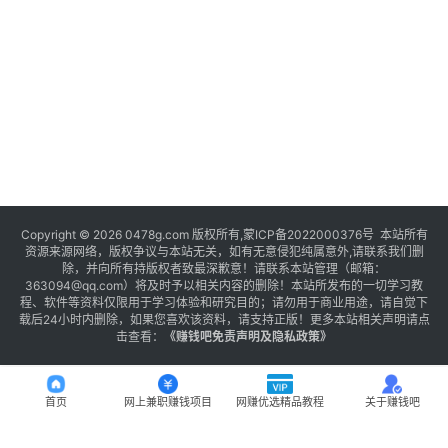
Copyright © 2026 0478g.com 版权所有,蒙ICP备2022000376号 本站所有
资源来源网络，版权争议与本站无关，如有无意侵犯纯属意外,请联系我们删
除，并向所有持版权者致最深歉意！请联系本站管理（邮箱：
363094@qq.com）将及时予以相关内容的删除！本站所发布的一切学习教
程、软件等资料仅限用于学习体验和研究目的；请勿用于商业用途，请自觉下
载后24小时内删除，如果您喜欢该资料，请支持正版！更多本站相关声明请点
击查看：
《
赚钱吧免责声明及隐私政策
》
首页
网上兼职赚钱项目
网赚优选精品教程
关于赚钱吧