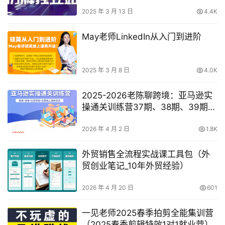
2025 年 3 月 13 日
4.4K
May老师LinkedIn从入门到进阶
2025 年 3 月 8 日
4.0K
2025-2026老陈聊跨境：亚马逊实
操通关训练营37期、38期、39期、
40期
2026 年 4 月 2 日
1.8K
外贸销售全流程实战课工具包（外
贸创业笔记_10年外贸经验）
2026 年 4 月 20 日
601
一见老师2025春季拍剪全能集训营
（2025春季剪辑特效1对1就业营）