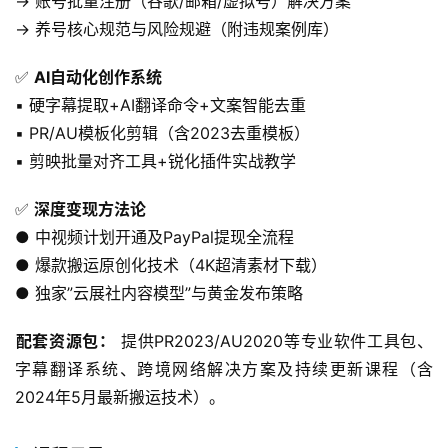
→ 账号批量注册（谷歌/邮箱/虚拟号）解决方案
→ 养号核心规范与风险规避（附违规案例库）
✅ ​
AI自动化创作系统
▪️ 硬字幕提取+AI翻译命令+文案智能去重
▪️ PR/AU模板化剪辑（含2023去重模板）
▪️ 剪映批量对齐工具+锐化插件实战教学
✅ ​
深度变现方法论
● 中视频计划开通及PayPal提现全流程
● 爆款搬运原创化技术（4K超清素材下载）
● 独家”云展社内容模型”与黄金发布策略
配套资源包：​
​ 提供PR2023/AU2020等专业软件工具包、
字幕翻译系统、跨境网络解决方案及持续更新课程（含
2024年5月最新搬运技术）。