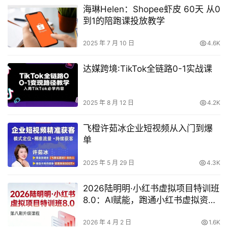
海琳Helen：Shopee虾皮 60天 从0
到1的陪跑课投放教学
2025 年 7 月 10 日
4.6K
达媒跨境:TikTok全链路0-1实战课
2025 年 8 月 12 日
4.2K
飞橙许茹冰企业短视频从入门到爆
单
2025 年 5 月 29 日
4.3K
2026陆明明·小红书虚拟项目特训班
8.0：AI赋能，跑通小红书虚拟资料
变现全流程
2026 年 4 月 2 日
1.6K