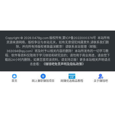
Copyright © 2026 0478g.com 版权所有,蒙ICP备2022000376号 本站所有
资源来源网络，版权争议与本站无关，如有无意侵犯纯属意外,请联系我们删
除，并向所有持版权者致最深歉意！请联系本站管理（邮箱：
363094@qq.com）将及时予以相关内容的删除！本站所发布的一切学习教
程、软件等资料仅限用于学习体验和研究目的；请勿用于商业用途，请自觉下
载后24小时内删除，如果您喜欢该资料，请支持正版！更多本站相关声明请点
击查看：
《
赚钱吧免责声明及隐私政策
》
首页
网上兼职赚钱项目
网赚优选精品教程
关于赚钱吧