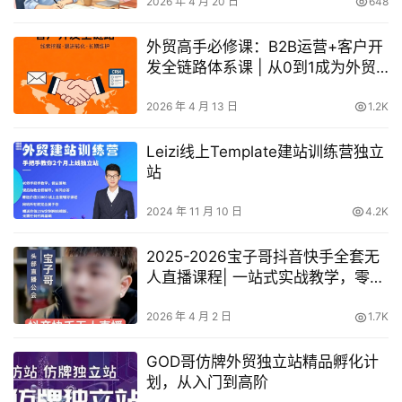
2026 年 4 月 20 日
648
外贸高手必修课：B2B运营+客户开
发全链路体系课 | 从0到1成为外贸
精英
2026 年 4 月 13 日
1.2K
Leizi线上Template建站训练营独立
站
2024 年 11 月 10 日
4.2K
2025-2026宝子哥抖音快手全套无
人直播课程| 一站式实战教学，零基
础轻松入门，业绩翻倍
2026 年 4 月 2 日
1.7K
GOD哥仿牌外贸独立站精品孵化计
划，从入门到高阶