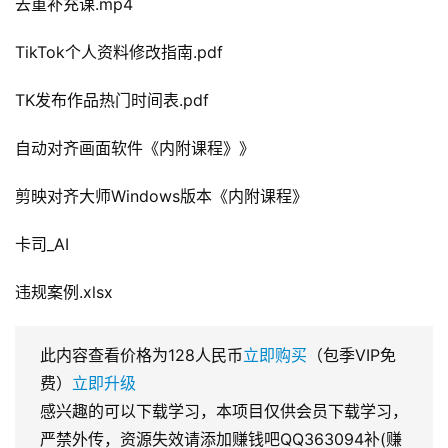
去重补充课.mp4
TikTok个人资料修改指南.pdf
TK发布作品热门时间表.pdf
自动对齐画面软件《内附课程》》
剪映对齐大师Windows版本《内附课程》
卡司_AI
违规案例.xlsx
此内容查看价格为
128
人民币
立即购买
（包季VIP免
费）
立即升级
感兴趣的可以下载学习，本项目仅供会员下载学习，
严禁外传，资源失效请添加赚钱吧QQ363094补(赚