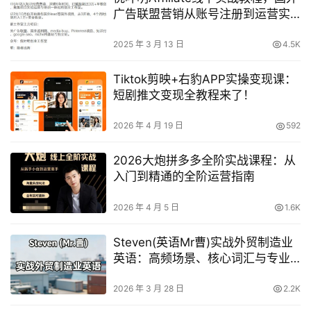
广告联盟营销从账号注册到运营实
操全攻略课程
2025 年 3 月 13 日
4.5K
Tiktok剪映+右豹APP实操变现课：
短剧推文变现全教程来了！
2026 年 4 月 19 日
592
2026大炮拼多多全阶实战课程：从
入门到精通的全阶运营指南
2026 年 4 月 5 日
1.6K
Steven(英语Mr曹)实战外贸制造业
英语：高频场景、核心词汇与专业
沟通全攻略
2026 年 3 月 28 日
2.2K