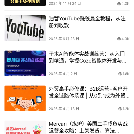
2024 年 11 月 24 日
4.3K
油管YouTube赚钱最全教程，从注
册到收款
2025 年 6 月 23 日
4.3K
子木AI智能体实战训练营：从入门
到精通，掌握Coze智能体开发与工
作流实战
2026 年 4 月 2 日
1.8K
外贸高手必修课：B2B运营+客户开
发全链路体系课 | 从0到1成为外贸
精英
2026 年 4 月 13 日
1.2K
Mercari（煤炉）美国二手咸鱼实战
运营全攻略：上架发货、算法