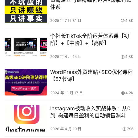
董海温亚马逊精细化运营•爆款打造
体系
2025 年 7 月 31 日
4.3K
李社长TikTok全阶运营体系课【初
阶】+【中阶】+【高阶】
2025 年 4 月 14 日
4.3K
WordPress外贸建站+SEO优化课程
【57节课】
2024 年 11 月 17 日
4.2K
Instagram被动收入实战体系：从0
到1构建每日盈利的自动销售漏斗
2026 年 4 月 19 日
796