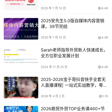
SEO、高效仿品选品
2025 年 7 月 10 日
4.4K
2025安先生5.0版自媒体内容营销
课​，39节完结
2025 年 7 月 10 日
4.4K
Sarah老师指导外贸新人快速成长，
全方位职业发展计划
2024 年 11 月 25 日
4.4K
2025-2026宝子哥抖音快手全套无
人直播课程| 一站式实战教学，零基
础轻松入门，业绩翻倍
2026 年 4 月 2 日
1.7K
2026鼎贸外贸TOP业务课460+节