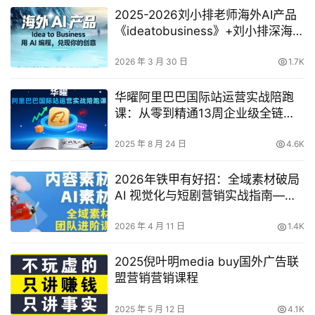
2025-2026刘小排老师海外AI产品
《ideatobusiness》+刘小排深海圈
ai编程第三期，用AI编程，兑现你的
创意
2026 年 3 月 30 日
1.7K
华曜阿里巴巴国际站运营实战陪跑
课：从零到精通13周企业级全链路
培训
2025 年 8 月 24 日
4.6K
2026年铁甲有好招：全域素材破局
AI 视觉化与短剧营销实战指南——
高效增长秘籍，系统掌握可落地、
能跑量的内容与投放策略
2026 年 4 月 11 日
1.4K
2025倪叶明media buy国外广告联
盟营销营销课程
2025 年 5 月 12 日
4.1K