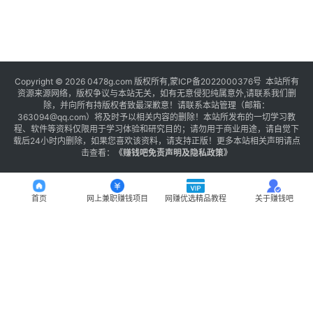
Copyright © 2026 0478g.com 版权所有,蒙ICP备2022000376号 本站所有
资源来源网络，版权争议与本站无关，如有无意侵犯纯属意外,请联系我们删
除，并向所有持版权者致最深歉意！请联系本站管理（邮箱：
363094@qq.com）将及时予以相关内容的删除！本站所发布的一切学习教
程、软件等资料仅限用于学习体验和研究目的；请勿用于商业用途，请自觉下
载后24小时内删除，如果您喜欢该资料，请支持正版！更多本站相关声明请点
击查看：
《
赚钱吧免责声明及隐私政策
》
首页
网上兼职赚钱项目
网赚优选精品教程
关于赚钱吧