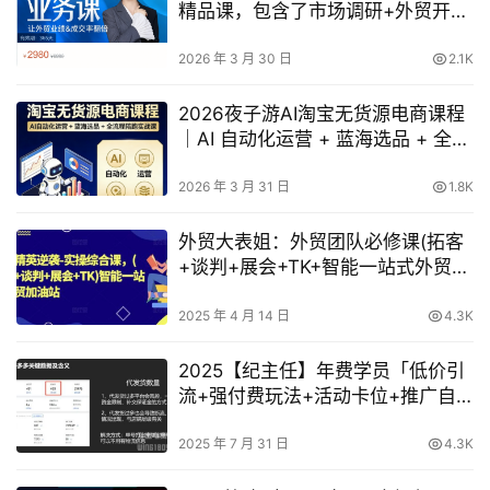
精品课，包含了市场调研+外贸开发
秘籍+写邮件思路+外贸谈判
2026 年 3 月 30 日
2.1K
2026夜子游AI淘宝无货源电商课程
｜AI 自动化运营 + 蓝海选品 + 全流
程陪跑实战课
2026 年 3 月 31 日
1.8K
外贸大表姐：外贸团队必修课(拓客
+谈判+展会+TK+智能一站式外贸加
油）
2025 年 4 月 14 日
4.3K
2025【纪主任】年费学员「低价引
流+强付费玩法+活动卡位+推广自
救+稽查规避」全链路运营体系
2025 年 7 月 31 日
4.3K