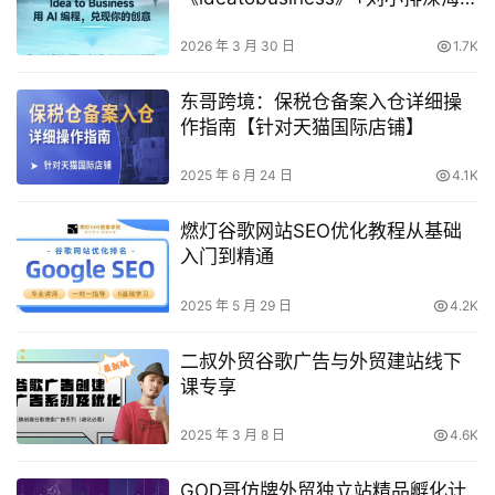
ai编程第三期，用AI编程，兑现你的
创意
2026 年 3 月 30 日
1.7K
东哥跨境：保税仓备案入仓详细操
作指南【针对天猫国际店铺】
2025 年 6 月 24 日
4.1K
燃灯谷歌网站SEO优化教程从基础
入门到精通
2025 年 5 月 29 日
4.2K
二叔外贸谷歌广告与外贸建站线下
课专享
2025 年 3 月 8 日
4.6K
GOD哥仿牌外贸独立站精品孵化计