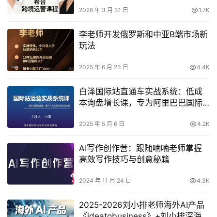
商品上架、店铺管理、爆款打造到
风险规避
2026 年 3 月 31 日
1.7K
李老师开发俄罗斯和中亚B端市场新
玩法
2025 年 6 月 23 日
4.4K
白泽国际站直通车实战系统：低成
本询盘增长课，专为阿里巴巴国际
站（及同类平台）商家量身打造
2025 年 5 月 6 日
4.2K
AI写作创作营：跟随喃喃老师掌握
高效写作技巧与创意秘籍
2024 年 11 月 24 日
4.3K
2025-2026刘小排老师海外AI产品
《ideatobusiness》+刘小排深海圈