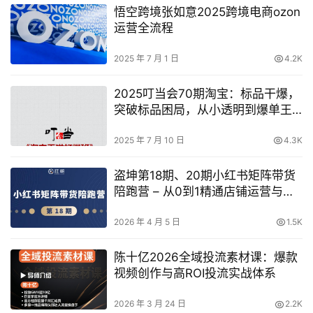
悟空跨境张如意2025跨境电商ozon
运营全流程
2025 年 7 月 1 日
4.2K
2025叮当会70期淘宝：标品干爆，
突破标品困局，从小透明到爆单王
的系统解法！​
2025 年 7 月 10 日
4.3K
盗坤第18期、20期小红书矩阵带货
陪跑营 – 从0到1精通店铺运营与爆
款内容
2026 年 4 月 5 日
1.5K
陈十亿2026全域投流素材课：爆款
视频创作与高ROI投流实战体系
2026 年 3 月 24 日
2.2K