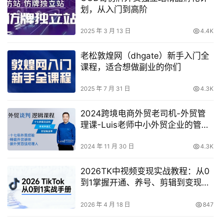
划，从入门到高阶
2025 年 3 月 13 日
4.4K
老松敦煌网（dhgate）新手入门全
课程，适合想做副业的你们
2025 年 7 月 31 日
4.3K
2024跨境电商外贸老司机-外贸管
理课-Luis老师中小外贸企业的管理
秘籍
2024 年 11 月 30 日
4.3K
2026TK中视频变现实战教程：从0
到1掌握开通、养号、剪辑到变现，
新手副业首选
2026 年 4 月 18 日
847