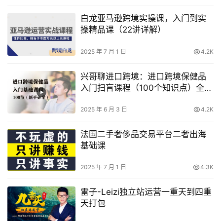
白龙亚马逊跨境实操课，入门到实
操精品课（22讲详解）
2025 年 7 月 1 日
4.2K
兴哥聊进口跨境：进口跨境保健品
入门扫盲课程（100个知识点）全链
路核心问题，一站式解决痛点
2025 年 6 月 3 日
4.2K
法国二手奢侈品交易平台二奢出海
基础课
2025 年 7 月 1 日
4.3K
雷子-Leizi独立站运营一重天到四重
天打包