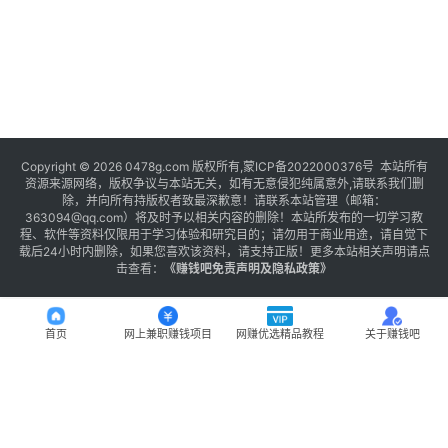
Copyright © 2026 0478g.com 版权所有,蒙ICP备2022000376号 本站所有
资源来源网络，版权争议与本站无关，如有无意侵犯纯属意外,请联系我们删
除，并向所有持版权者致最深歉意！请联系本站管理（邮箱：
363094@qq.com）将及时予以相关内容的删除！本站所发布的一切学习教
程、软件等资料仅限用于学习体验和研究目的；请勿用于商业用途，请自觉下
载后24小时内删除，如果您喜欢该资料，请支持正版！更多本站相关声明请点
击查看：
《
赚钱吧免责声明及隐私政策
》
首页
网上兼职赚钱项目
网赚优选精品教程
关于赚钱吧