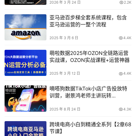
2026 年 3 月 24 日
2.2K
亚马逊百步梯全套系统课程，包含
亚马逊运营的一整个流程
2025 年 3 月 6 日
4.4K
萌啦数据2025年OZON全链路运营
实战课，OZON实战课程+运营神器
2025 年 3 月 12 日
4.4K
嘀嗒狗数据TikTok小店广告投放特
训营，谢景鸿老师主讲玩转
VSA/PSA/LSA🌍 美区/东南亚/新市
场全覆盖 🌍
2025 年 8 月 24 日
4.3K
跨境电商小白到精通全系列【2章68
节课】