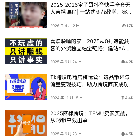
2025-2026宝子哥抖音快手全套无
人直播课程| 一站式实战教学，零基
础轻松入门，业绩翻倍
2026 年 4 月 2 日
1.7K
喜欢晚睡的猫：2025从0打造能获
客的外贸独立站全链路：建站×AI×
外包×持续增长
2025 年 6 月 24 日
4.2K
Tk跨境电商店铺运营：选品策略与
流量变现技巧，助力跨境商家成功
出海【38节课】
2024 年 11 月 15 日
4.4K
2025阿标跨境：TEMU卖家实战，
从0到1高效出单
2025 年 6 月 23 日
4.5K