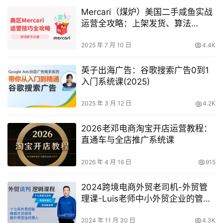
Mercari（煤炉）美国二手咸鱼实战
运营全攻略：上架发货、算法
SEO、高效仿品选品
2025 年 7 月 10 日
4.4K
英子出海广告：谷歌搜索广告0到1
入门系统课(2025)
2025 年 3 月 12 日
4.2K
2026老邓电商淘宝开店运营教程：
直通车与全店推广系统课
2026 年 4 月 16 日
915
2024跨境电商外贸老司机-外贸管
理课-Luis老师中小外贸企业的管理
秘籍
2024 年 11 月 30 日
4.3K