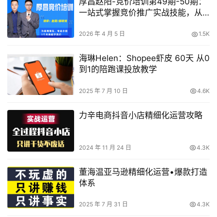
厚昌赵阳-竞价培训第49期-50期：
一站式掌握竞价推广实战技能，从
思维到执行，从优化到管理
2026 年 4 月 5 日
1.5K
海琳Helen：Shopee虾皮 60天 从0
到1的陪跑课投放教学
2025 年 7 月 10 日
4.6K
力辛电商抖音小店精细化运营攻略
2024 年 11 月 24 日
4.3K
董海温亚马逊精细化运营•爆款打造
体系
2025 年 7 月 31 日
4.3K