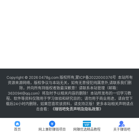
Copyright © 2026 0478g.com 版权所有,蒙ICP备2022000376号 本站所有
资源来源网络，版权争议与本站无关，如有无意侵犯纯属意外,请联系我们删
除，并向所有持版权者致最深歉意！请联系本站管理（邮箱：
363094@qq.com）将及时予以相关内容的删除！本站所发布的一切学习教
程、软件等资料仅限用于学习体验和研究目的；请勿用于商业用途，请自觉下
载后24小时内删除，如果您喜欢该资料，请支持正版！更多本站相关声明请点
击查看：
《
赚钱吧免责声明及隐私政策
》
首页
网上兼职赚钱项目
网赚优选精品教程
关于赚钱吧