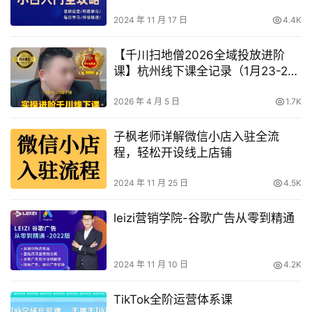
2024 年 11 月 17 日
4.4K
【千川扫地僧2026全域投放进阶
课】杭州线下课全记录（1月23-25
日）+（3月13-15号线下课）｜21
小时全程录音+字幕
2026 年 4 月 5 日
1.7K
子枫老师详解微信小店入驻全流
程，轻松开设线上店铺
2024 年 11 月 25 日
4.5K
leizi营销学院-谷歌广告从零到精通
2024 年 11 月 10 日
4.2K
TikTok全阶运营体系课