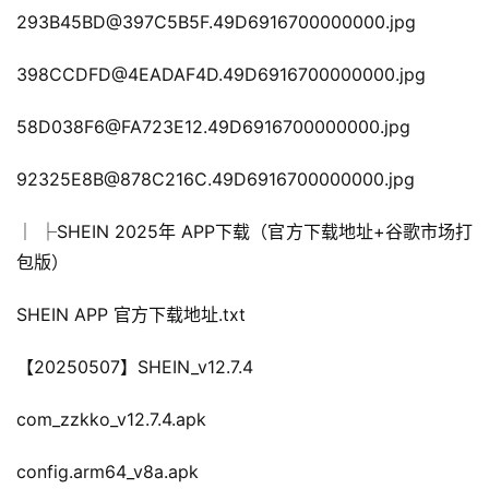
293B45BD@397C5B5F.49D6916700000000.jpg
398CCDFD@4EADAF4D.49D6916700000000.jpg
58D038F6@FA723E12.49D6916700000000.jpg
92325E8B@878C216C.49D6916700000000.jpg
│ ├SHEIN 2025年 APP下载（官方下载地址+谷歌市场打
包版）
SHEIN APP 官方下载地址.txt
【20250507】SHEIN_v12.7.4
com_zzkko_v12.7.4.apk
config.arm64_v8a.apk