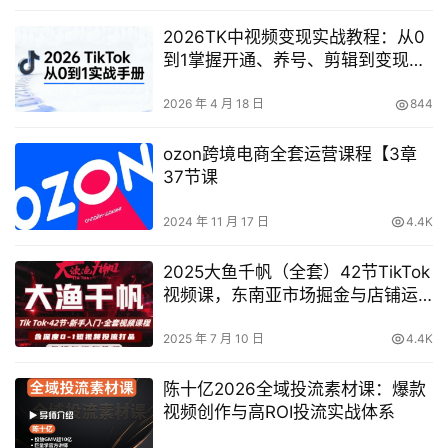
2026TK中视频变现实战教程：从0
到1掌握开通、养号、剪辑到变现，
新手副业首选
2026 年 4 月 18 日
844
ozon跨境电商全套运营课程【3章
37节课
2024 年 11 月 17 日
4.4K
2025大鱼千帆（全套）42节TikTok
视频课，东南亚市场掘金与店铺运
营全攻略
2025 年 7 月 10 日
4.4K
陈十亿2026全域投流素材课：爆款
视频创作与高ROI投流实战体系