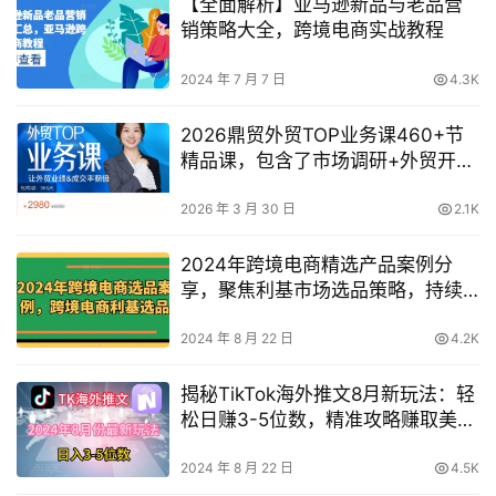
【全面解析】亚马逊新品与老品营
销策略大全，跨境电商实战教程
2024 年 7 月 7 日
4.3K
2026鼎贸外贸TOP业务课460+节
精品课，包含了市场调研+外贸开发
秘籍+写邮件思路+外贸谈判
2026 年 3 月 30 日
2.1K
2024年跨境电商精选产品案例分
享，聚焦利基市场选品策略，持续
更新中
2024 年 8 月 22 日
4.2K
揭秘TikTok海外推文8月新玩法：轻
松日赚3-5位数，精准攻略赚取美国
市场利润
2024 年 8 月 22 日
4.5K