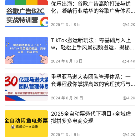
优乐出海：谷歌广告高阶打法与优
化，凝结行业精华的谷歌广告体系
课程
2025 年 3 月 8 日
4.2K
TikTok搬运新玩法：零基础月入上
w，轻松上手风景视频搬运，揭秘无
脑上分钱之路！
2024 年 6 月 16 日
4.4K
重塑亚马逊大卖团队管理体系：一
套课程教你掌握高效的管理技巧与
策略！
2024 年 6 月 20 日
4.2K
2025全自动票务代下项目+全域虚
拟拼多多电商变现
2025 年 3 月 6 日
4.2K