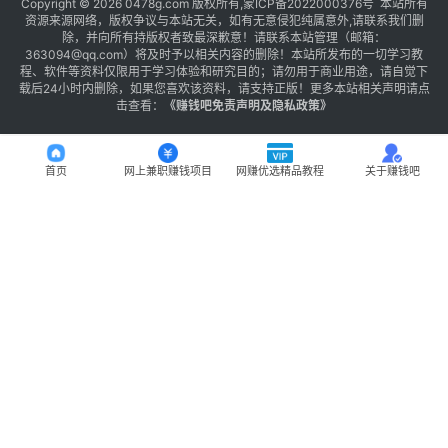
Copyright © 2026 0478g.com 版权所有,蒙ICP备2022000376号 本站所有
资源来源网络，版权争议与本站无关，如有无意侵犯纯属意外,请联系我们删
除，并向所有持版权者致最深歉意！请联系本站管理（邮箱：
363094@qq.com）将及时予以相关内容的删除！本站所发布的一切学习教
程、软件等资料仅限用于学习体验和研究目的；请勿用于商业用途，请自觉下
载后24小时内删除，如果您喜欢该资料，请支持正版！更多本站相关声明请点
击查看：
《
赚钱吧免责声明及隐私政策
》
首页
网上兼职赚钱项目
网赚优选精品教程
关于赚钱吧