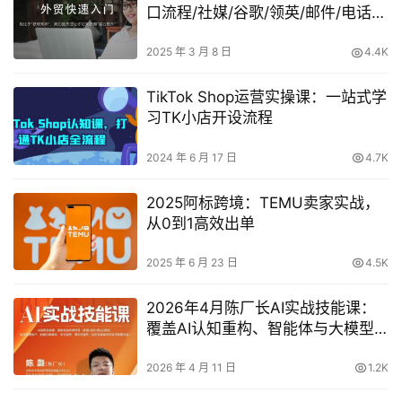
口流程/社媒/谷歌/领英/邮件/电话/
寄样
2025 年 3 月 8 日
4.4K
TikTok Shop运营实操课：一站式学
习TK小店开设流程
2024 年 6 月 17 日
4.7K
2025阿标跨境：TEMU卖家实战，
从0到1高效出单
2025 年 6 月 23 日
4.5K
2026年4月陈厂长AI实战技能课：
覆盖AI认知重构、智能体与大模型
解析、提示词工程、AI记忆体系、
语料运营及coze平台智能体搭建全
2026 年 4 月 11 日
1.2K
核心内容