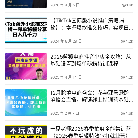
2026 年 4 月 5 日
1.6K
【TikTok国际版小说推广策略揭
秘】：掌握爆款推文技巧，实现日
收益数千美元的秘诀
2024 年 8 月 29 日
4.2K
2025蓝狐电商抖音小店全攻略：从
基础设置到爆单秘籍特训课程
2025 年 4 月 14 日
4.2K
12月跨境电商盛会：参与亚马逊跨
境峰会直播，解锁线上特训营基础
版与进阶版秘籍
2025 年 2 月 7 日
4.6K
一见老师2025春季拍剪全能集训营
（2025春季剪辑特效1对1就业营）