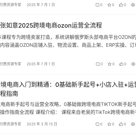
付费资源专家
2025 年 7 月 1 日
0
0
0
张如意2025跨境电商ozon运营全流程
本课程专为跨境卖家打造，系统讲解俄罗斯头部电商平台OZON
内容涵盖OZON店铺入驻、物流设置、商品上架、ERP实操、订
钱包绑定、定价策略及广告投…
付费资源专家
2025 年 7 月 1 日
0
0
0
ok跨境电商入门到精通：0基础新手起号+小店入驻+运
程指南
k跨境电商新手起号与运营全攻略，0基础做跨境电商TIKTOK新手起
操作指南全流程 课程介绍： 课程来自老吴的TikTok跨境电商新
全攻略。主要内…
付费资源专家
2025 年 3 月 15 日
0
0
0