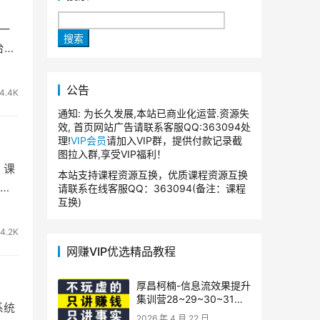
这一
搜索
台优
公告
4.4K
通知: 为长久发展,本站已商业化运营.资源失
效, 首页网站广告请联系客服QQ:363094处
理!
VIP会员
请加入VIP群，提供付款记录截
图拉入群,享受VIP福利！
！课
本站支持课程资源互换，优质课程资源互换
请联系在线客服QQ：363094(备注：课程
互换)
4.2K
网赚VIP优选精品教程
厚昌柯楠-信息流效果提升
集训营28~29~30~31
系统
期，智能投放·巨量AD/百
2026 年 4 月 22 日