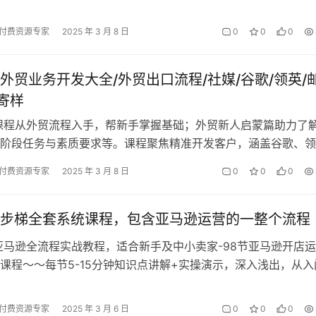
的各方面内容，助力学员从领英…
付费资源专家
2025 年 3 月 8 日
0
0
0
外贸业务开发大全/外贸出口流程/社媒/谷歌/领英/
/寄样
课程从外贸流程入手，帮新手掌握基础；外贸新人启蒙篇助力了
阶段任务与素质要求等。课程聚焦精准开发客户，涵盖谷歌、领
用策略。传授开发信撰写、电话开发…
付费资源专家
2025 年 3 月 8 日
0
0
0
步梯全套系统课程，包含亚马逊运营的一整个流程
亚马逊全流程实战教程，适合新手及中小卖家-98节亚马逊开店
课程～～每节5-15分钟知识点讲解+实操演示，深入浅出，从入
推广，包含亚马逊运营的一整…
付费资源专家
2025 年 3 月 6 日
0
0
0