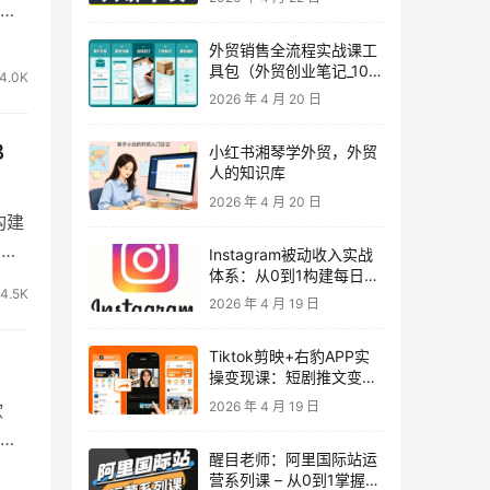
（域
度优化·AI提效指南
外贸销售全流程实战课工
具包（外贸创业笔记_10年
4.0K
外贸经验）
2026 年 4 月 20 日
B
小红书湘琴学外贸，外贸
人的知识库
2026 年 4 月 20 日
构建
广告
Instagram被动收入实战
体系：从0到1构建每日盈
4.5K
利的自动销售漏斗
2026 年 4 月 19 日
Tiktok剪映+右豹APP实
操变现课：短剧推文变现
全教程来了！
2026 年 4 月 19 日
欧
公
醒目老师：阿里国际站运
营系列课 – 从0到1掌握平