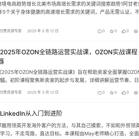
跨境电商趋势增长北美市场高增长需求的关键词搜索趋势1阿甘老
4年5个关于身体健康的高速增长需求的关键词，产品无需认证，
100美金以上的产品，也有高…
付费资源专家
2025 年 3 月 12 日
0
0
0
2025年OZON全链路运营实战课，OZON实战课程
器
《2025年OZON全链路运营实战课》旨在帮助卖家全面掌握OZO
髓。初阶课程聚焦新卖家的起步与发展，详细讲解运营节奏、日
俄罗斯市场多平台概况、O…
付费资源专家
2025 年 3 月 12 日
0
0
0
LinkedIn从入门到进阶
掌握用领英开发海外客户的方法，与其自己摸索，不如和外贸领
师学习，不走弯路，直达目标。本课程由May老师精心打造，全