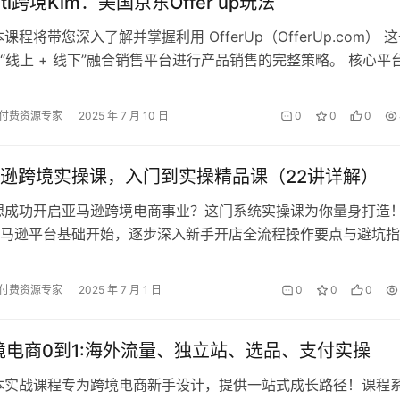
arti跨境Kim：美国京东Offer up玩法
课程将带您深入了解并掌握利用 ​OfferUp（OfferUp.com）​​ 
“线上 + 线下”融合销售平台进行产品销售的完整策略。 ​核心平
付费资源专家
2025 年 7 月 10 日
0
0
0
逊跨境实操课，入门到实操精品课（22讲详解）
想成功开启亚马逊跨境电商事业？这门系统实操课为你量身打造
马逊平台基础开始，逐步深入新手开店全流程操作要点与避坑指
解亚马逊核心运营规则、潜力爆款产品…
付费资源专家
2025 年 7 月 1 日
0
0
0
跨境电商0到1:海外流量、独立站、选品、支付实操
本实战课程专为跨境电商新手设计，提供一站式成长路径！课程