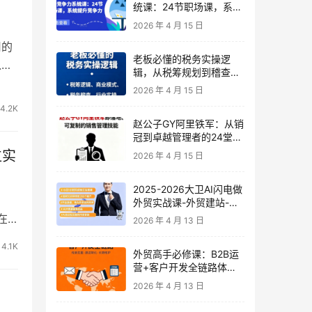
统课：24节职场课，系统
提升竞争力
2026 年 4 月 15 日
用的
老板必懂的税务实操逻
入讲
辑，从税筹规划到稽查应
对，为企业稳健增长保驾
2026 年 4 月 15 日
护航
4.2K
赵公子GY阿里铁军：从销
冠到卓越管理者的24堂实
战课
位实
2026 年 4 月 15 日
2025-2026大卫AI闪电做
！
外贸实战课-外贸建站-开
发客户-内容营销-从0到3
在
2026 年 4 月 13 日
做外贸实战课6-27期
4.1K
外贸高手必修课：B2B运
营+客户开发全链路体系
课 | 从0到1成为外贸精英
2026 年 4 月 13 日