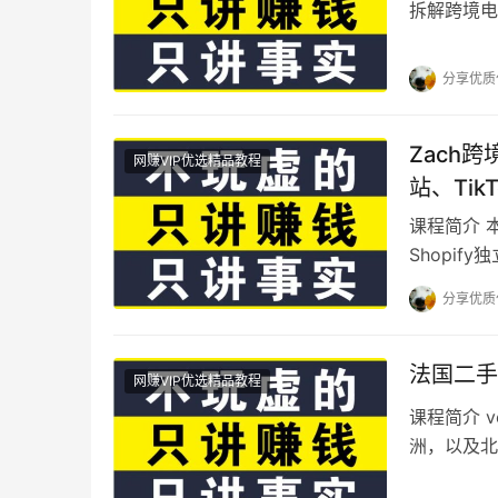
拆解跨境电
名选择、实
分享优质
Zach
网赚VIP优选精品教程
站、Ti
课程简介 
Shopi
基础开户与
分享优质
法国二手
网赚VIP优选精品教程
课程简介 v
洲，以及北
平。对国内