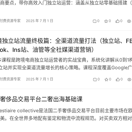
商要点，带你高效入门独立站运营：涵盖从独立站零基础搭建​
操技巧）、选品与快速上架​（如…
付费资源专家
2025 年 7 月 1 日
0
0
0
跨境独立站流量终极篇：全渠道流量打法（独立站、F
kTok、Ins站、油管等全社媒渠道营销）
本课程是跨境电商独立站运营者的实战宝典，系统化讲解从0到1
fy独立站并实现全渠道流量增长的核心策略。课程深度覆盖Google
操作，重点剖析Fa…
付费资源专家
2025 年 7 月 1 日
0
0
0
奢侈品交易平台二奢出海基础课
estiaire collective是法国二手奢侈品交易平台目前主要市场在
美。在全世界多地配有鉴定和物流中流程规范。对买卖双方相对
卖家来说可操…