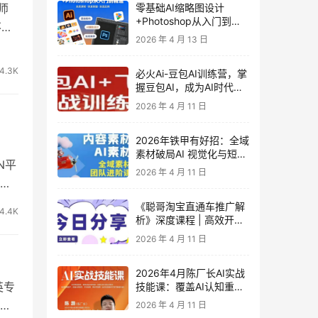
师
零基础AI缩略图设计
+Photoshop从入门到精
不侵
通 全套教程（含形象照拍
2026 年 4 月 13 日
摄精修）
4.3K
必火Ai-豆包AI训练营，掌
握豆包AI，成为AI时代的
全能型人才
2026 年 4 月 11 日
2026年铁甲有好招：全域
素材破局AI 视觉化与短剧
N平
营销实战指南——高效增
2026 年 4 月 11 日
长秘籍，系统掌握可落
常
地、能跑量的内容与投放
《聪哥淘宝直通车推广解
策略
4.4K
析》深度课程 | 高效开
车、极速投产系统实操课
2026 年 4 月 11 日
2026年4月陈厂长AI实战
英专
技能课：覆盖AI认知重
构、智能体与大模型解
面涵
2026 年 4 月 11 日
析、提示词工程、AI记忆