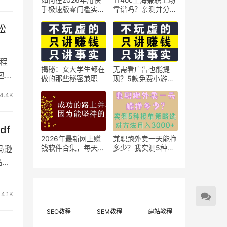
手极速版零门槛实现
靠谱吗？亲测并分享
日赚50元？5个实操
3个最新上海兼职机
技巧
会
松
程
揭秘：女大学生都在
无需看广告也能提
包括
做的那些秘密兼职
现？5款免费小游戏
实测可到账支付宝
4.4K
df
2026年最新网上赚
兼职跑外卖一天能挣
钱软件合集，每天免
多少？我实测5种接
马逊
费网上兼职赚钱正规
单策略，选对方法月
品竞
平台推荐(每日更
入3000+
新)！
4.1K
SEO教程
SEM教程
建站教程