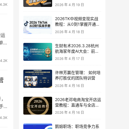
台运营核心技巧
4.3K
2026 年 4 月 19 日
2026TK中视频变现实战
教程：从0到1掌握开通、
养号、剪辑到变现，新手
2026 年 4 月 18 日
的运
副业首选
单
生财有术2026.3.28杭州
航海家年度AI大会：前沿
趋势×落地案例×技能图谱
2026 年 4 月 17 日
4.2K
许林芳赢在管理： 如何培
养打胜仗的团队特训营
营
2026 年 4 月 16 日
号，
2026老邓电商淘宝开店运
营教程：直通车与全店推
手
广系统课
2026 年 4 月 16 日
4.3K
鹅姐职场：职场竞争力系