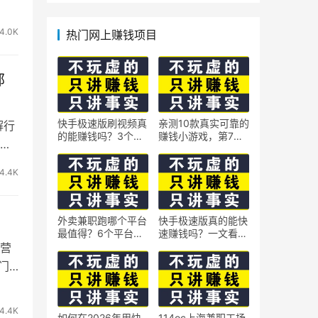
体系、语料运营及coze平
台智能体搭建全核心内容
4.0K
热门网上赚钱项目
邮
快手极速版刷视频真
亲测10款真实可靠的
解行
的能赚钱吗？3个隐
赚钱小游戏，第7款
英
藏技巧实测揭秘
最适合通勤路上玩
4.4K
外卖兼职跑哪个平台
快手极速版真的能快
最值得？6个平台实
速赚钱吗？一文看懂
测对比
真相
运营
门
4.4K
如何在2026年用快
114oc上海兼职工场