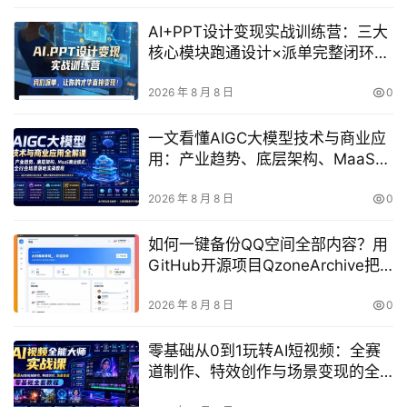
AI+PPT设计变现实战训练营：三大
核心模块跑通设计×派单完整闭环，
我们负责派单你专注出活
2026 年 8 月 8 日
0
一文看懂AIGC大模型技术与商业应
用：产业趋势、底层架构、MaaS商
业模式及全行业落地实战
2026 年 8 月 8 日
0
如何一键备份QQ空间全部内容？用
GitHub开源项目QzoneArchive把
照片/视频/动态全存本地
2026 年 8 月 8 日
0
零基础从0到1玩转AI短视频：全赛
道制作、特效创作与场景变现的全
套实战课