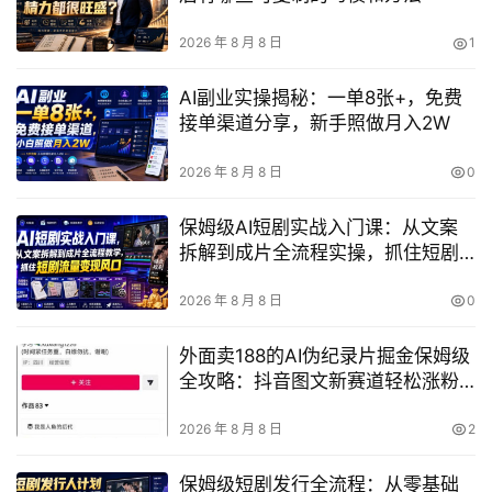
2026 年 8 月 8 日
1
AI副业实操揭秘：一单8张+，免费
接单渠道分享，新手照做月入2W
2026 年 8 月 8 日
0
保姆级AI短剧实战入门课：从文案
拆解到成片全流程实操，抓住短剧
流量变现风口
2026 年 8 月 8 日
0
外面卖188的AI伪纪录片掘金保姆级
全攻略：抖音图文新赛道轻松涨粉
变现，拿创作者伙伴计划收益（附
文档）
2026 年 8 月 8 日
2
保姆级短剧发行全流程：从零基础