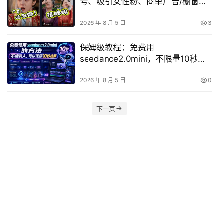
号、吸引女性粉、商单广告/橱窗带
货/收徒裂变/伙伴分成全攻略
2026 年 8 月 5 日
3
保姆级教程：免费用
seedance2.0mini，不限量10秒视
频，支持9图+3音频参考（非真
人）
2026 年 8 月 5 日
0
下一页