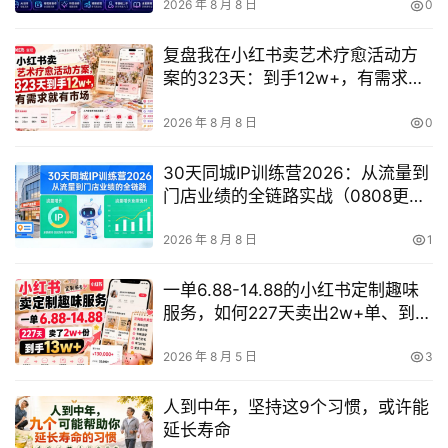
2026 年 8 月 8 日
0
复盘我在小红书卖艺术疗愈活动方
案的323天：到手12w+，有需求就
有市场
2026 年 8 月 8 日
0
30天同城IP训练营2026：从流量到
门店业绩的全链路实战（0808更
新）
2026 年 8 月 8 日
1
一单6.88-14.88的小红书定制趣味
服务，如何227天卖出2w+单、到手
13w+？
2026 年 8 月 5 日
3
人到中年，坚持这9个习惯，或许能
延长寿命