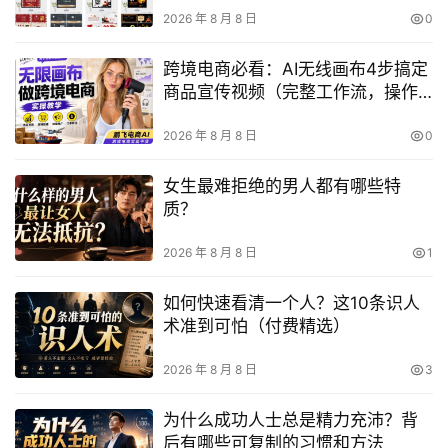
2026 年 8 月 8 日
0
跨境电商必看：AI无线画布4步搞定
商品宣传视频（完整工作流，操作
超简单）
2026 年 8 月 8 日
0
女生最难拒绝的男人都有哪些特
质？
2026 年 8 月 8 日
1
如何快速看清一个人？这10条识人
术准到可怕（付费精选）
2026 年 8 月 8 日
3
为什么成功人士总是精力充沛？背
后有哪些可复制的习惯和方法