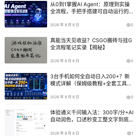
从0到1掌握AI Agent：原理到实操
全流程，手把手搭建可自动运行的
智能体
2026 年 8 月 8 日
0
真能当天见收益？CSGO搬砖与挂G
全流程笔记实录【揭秘】
2026 年 8 月 8 日
0
3台手机如何全自动日入200+？新
模式详解（保姆级教程+全套工具揭
秘）
2026 年 8 月 8 日
0
体验通义千问输入法：300字/分+AI
自动润色，口述秒变工整文字到底
好用吗？
2026 年 8 月 8 日
1