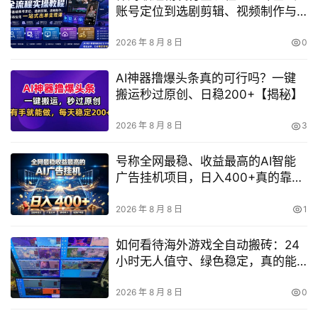
账号定位到选剧剪辑、视频制作与
发布优化的一站式出单变现指南
2026 年 8 月 8 日
0
AI神器撸爆头条真的可行吗？一键
搬运秒过原创、日稳200+【揭秘】
2026 年 8 月 8 日
3
号称全网最稳、收益最高的AI智能
广告挂机项目，日入400+真的靠谱
吗？【揭秘】
2026 年 8 月 8 日
1
如何看待海外游戏全自动搬砖：24
小时无人值守、绿色稳定，真的能
日入10张吗？
2026 年 8 月 8 日
0