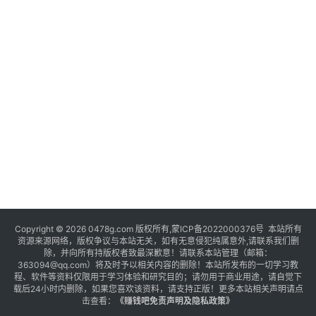
Copyright © 2026 0478g.com 版权所有,蒙ICP备2022000376号 本站所有
资源来源网络，版权争议与本站无关，如有无意侵犯纯属意外,请联系我们删
除，并向所有持版权者致最深歉意！请联系本站管理（邮箱：
363094@qq.com）将及时予以相关内容的删除！本站所发布的一切学习教
程、软件等资料仅限用于学习体验和研究目的；请勿用于商业用途，请自觉下
载后24小时内删除，如果您喜欢该资料，请支持正版！更多本站相关声明请点
击查看：
《
赚钱吧免责声明及隐私政策
》