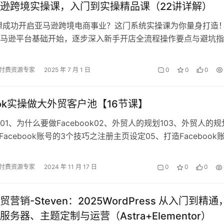
逊跨境实操课，入门到实操精品课（22讲详解）
想成功开启亚马逊跨境电商事业？这门系统实操课为你量身打造
马逊平台基础开始，逐步深入新手开店全流程操作要点与避坑指
解亚马逊核心运营规则、潜力爆款产品…
付费资源专家
2025 年 7 月 1 日
0
0
0
book实操做大外贸客户池【16节课】
01、为什么要做Facebook02、外贸人的规划103、外贸人的规
Facebook账号的3个技巧之注册主页设定05、打造Facebook
之公…
付费资源专家
2024 年 11 月 17 日
0
0
0
营销-Steven：2025WordPress 从入门到精通
务器、主题定制与运营（Astra+Elementor）