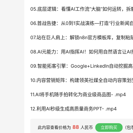
05.底层逻辑：看懂AI工作流“大脑”如何运转，拆
06.首战告捷：从0到1实战演练—打造“行业新闻自动
07.站在巨人肩上：解锁n8n官方模板库，复制粘贴
08.AI元能力：用AI指挥AI！如何用自然语言让AI
09.智能拓客引擎：Google+LinkedIn自动挖掘
10.内容营销矩阵：构建领英社媒全自动内容策划生成
11.AI将手机随手拍转化为商业级商品图- .mp4
12.利用AI秒级生成高质量商务PPT- .mp4
88
此内容查看价格为
人民币
立即购买
（包