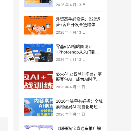
发客户-内容营销-从0到3
2026 年 4 月 13 日
做外贸实战课6-27期
外贸高手必修课：B2B运
营+客户开发全链路体系
课 | 从0到1成为外贸精英
2026 年 4 月 13 日
零基础AI缩略图设计
+Photoshop从入门到精
通 全套教程（含形象照拍
2026 年 4 月 13 日
摄精修）
必火Ai-豆包AI训练营，掌
握豆包AI，成为AI时代的
全能型人才
2026 年 4 月 11 日
2026年铁甲有好招：全域
素材破局AI 视觉化与短剧
营销实战指南——高效增
2026 年 4 月 11 日
长秘籍，系统掌握可落
地、能跑量的内容与投放
《聪哥淘宝直通车推广解
策略