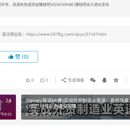
传，资源失效请添加赚钱吧QQ363094补(赚钱吧永久地址发布
tps://www.0478g.com/vipyx/51147.html
赞
(0)
0
0
生成海报
，24
Steven(英语Mr曹)实战外贸制造业英语：高频场
心词汇与专业沟通全攻略
下午9:35
2026 年 3 月 28 日 下午10:37
下