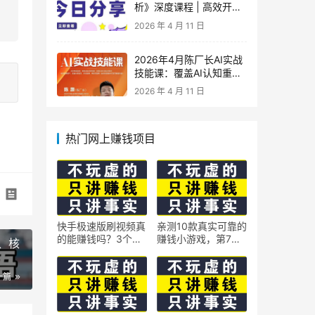
析》深度课程 | 高效开
车、极速投产系统实操课
2026 年 4 月 11 日
2026年4月陈厂长AI实战
技能课：覆盖AI认知重
构、智能体与大模型解
2026 年 4 月 11 日
析、提示词工程、AI记忆
体系、语料运营及coze平
台智能体搭建全核心内容
热门网上赚钱项目
快手极速版刷视频真
亲测10款真实可靠的
的能赚钱吗？3个隐
赚钱小游戏，第7款
景、核
藏技巧实测揭秘
最适合通勤路上玩
一篇