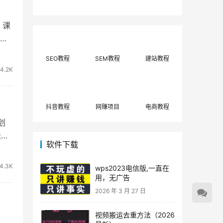
费网上兼职赚钱正规
单策略，选对方法月
平台推荐(每日更
入3000+
新)！
！课
SEO教程
SEM教程
建站教程
4.2K
抖音教程
网赚项目
电商教程
划
账号
软件下载
4.3K
wps2023电信版,一直在
用，无广告
2026 年 3 月 27 日
，
视频搬运去重方法（2026