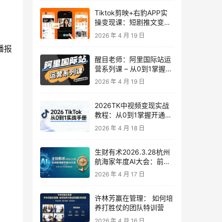
Tiktok剪映+右豹APP实
操变现课：短剧推文变现
全教程来了！
2026 年 4 月 19 日
播报
醒目老师：阿里国际站运
营系列课 – 从0到1掌握平
台运营核心技巧
2026 年 4 月 19 日
2026TK中视频变现实战
教程：从0到1掌握开通、
养号、剪辑到变现，新手
2026 年 4 月 18 日
副业首选
生财有术2026.3.28杭州
航海家年度AI大会：前沿
趋势×落地案例×技能图谱
2026 年 4 月 17 日
许林芳赢在管理： 如何培
养打胜仗的团队特训营
2026 年 4 月 16 日