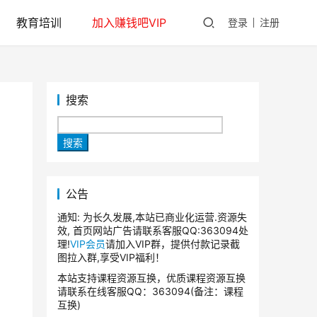
教育培训
加入赚钱吧VIP
登录
注册
搜索
搜索
公告
通知: 为长久发展,本站已商业化运营.资源失
效, 首页网站广告请联系客服QQ:363094处
理!
VIP会员
请加入VIP群，提供付款记录截
图拉入群,享受VIP福利！
本站支持课程资源互换，优质课程资源互换
请联系在线客服QQ：363094(备注：课程
互换)