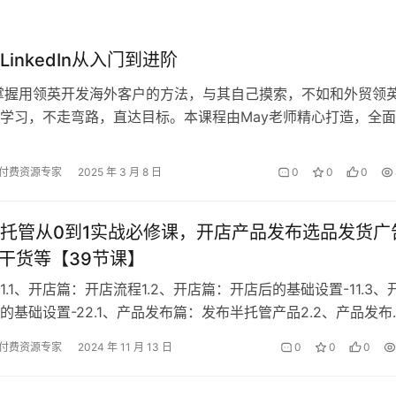
LinkedIn从入门到进阶
掌握用领英开发海外客户的方法，与其自己摸索，不如和外贸领
师学习，不走弯路，直达目标。本课程由May老师精心打造，全
的各方面内容，助力学员从领英…
付费资源专家
2025 年 3 月 8 日
0
0
0
托管从0到1实战必修课，开店产品发布选品发货广
P干货等【39节课】
1.1、开店篇：开店流程1.2、开店篇：开店后的基础设置-11.3、
的基础设置-22.1、产品发布篇：发布半托管产品2.2、产品发布
作半托管定价器…
付费资源专家
2024 年 11 月 13 日
0
0
0