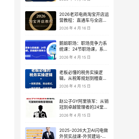
2026老邓电商淘宝开店运
营教程：直通车与全店推
广系统课
2026 年 4 月 16 日
鹅姐职场：职场竞争力系
统课：24节职场课，系统
提升竞争力
2026 年 4 月 15 日
老板必懂的税务实操逻
辑，从税筹规划到稽查应
对，为企业稳健增长保驾
2026 年 4 月 15 日
护航
赵公子GY阿里铁军：从销
冠到卓越管理者的24堂实
战课
2026 年 4 月 15 日
2025-2026大卫AI闪电做
外贸实战课-外贸建站-开