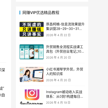
网赚VIP优选精品教程
厚昌柯楠-信息流效果提升
集训营28~29~30~31
期，智能投放·巨量AD/百
2026 年 4 月 22 日
度优化·AI提效指南
外贸销售全流程实战课工
具包（外贸创业笔记_10年
外贸经验）
2026 年 4 月 20 日
小红书湘琴学外贸，外贸
却深
人的知识库
2026 年 4 月 20 日
战”
Instagram被动收入实战
你自
体系：从0到1构建每日盈
利的自动销售漏斗
2026 年 4 月 19 日