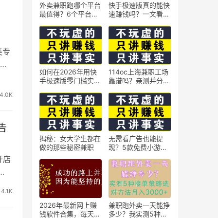
外卖兼职跑哪个平台
快手极速版真的能快
最值得？6个平台实
速赚钱吗？一文看懂
测对比
真相
英专
面涵
如何在2026年用快
114oc上海兼职工场
手极速版零门槛实现
靠谱吗？亲测并分享
日赚50元？5个实操
3个最新上海兼职机
4.0K
技巧
会
告
揭秘：女大学生都在
无需看广告也能提
做的那些秘密兼职
现？5款免费小游戏
实测可到账支付宝
开店
4.1K
2026年最新网上赚
兼职跑外卖一天能挣
钱软件合集，每天免
多少？我实测5种接