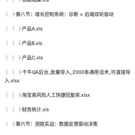
│ ├第八节：增长控制系统：诊断 × 后端双轮驱动
│ │ ├产品A.xls
│ │ ├产品B.xls
│ │ ├产品C.xls
│ │ ├千牛QA后台_批量导入_2000条通用话术_可直接导
入.xlsx
│ │ ├淘宝高风险人工快捷回复库.xlsx
│ │ ├财务统计.xls
│ ├第六节：测款实战：数据反馈驱动决策