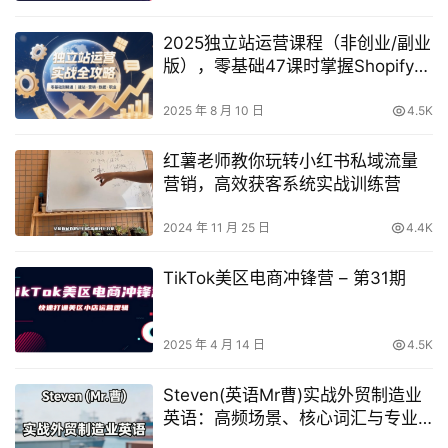
2025独立站运营课程（非创业/副业
版），零基础47课时掌握Shopify建
站、数据分析、广告投放与副业变
现技能
2025 年 8 月 10 日
4.5K
红薯老师教你玩转小红书私域流量
营销，高效获客系统实战训练营
2024 年 11 月 25 日
4.4K
TikTok美区电商冲锋营 – 第31期
2025 年 4 月 14 日
4.5K
Steven(英语Mr曹)实战外贸制造业
英语：高频场景、核心词汇与专业
沟通全攻略