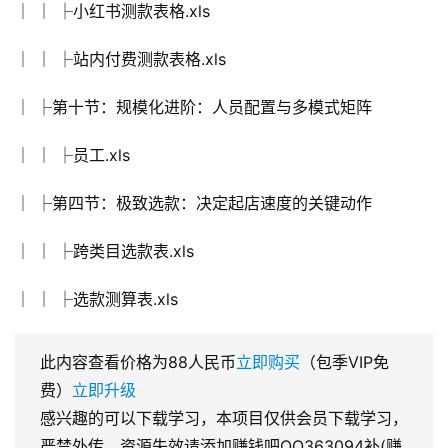
│ │ ├小红书测款表格.xls
│ │ ├站内付费测款表格.xls
│ ├第十节：规模化进阶：人员配置与多模式矩阵
│ │ ├员工.xls
│ ├第四节：极致选款：决定起店速度的关键动作
│ │ ├跨类目选款表.xls
│ │ ├选款测算表.xls
此内容查看价格为
88
人民币
立即购买
（包季VIP免
费）
立即升级
感兴趣的可以下载学习，本项目仅供会员下载学习，
严禁外传，资源失效请添加赚钱吧QQ363094补(赚