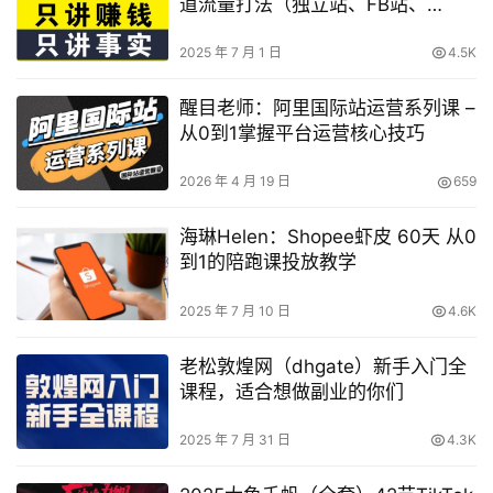
道流量打法（独立站、FB站、
TikTok、Ins站、油管等全社媒渠道
营销）
2025 年 7 月 1 日
4.5K
醒目老师：阿里国际站运营系列课 –
从0到1掌握平台运营核心技巧
2026 年 4 月 19 日
659
海琳Helen：Shopee虾皮 60天 从0
到1的陪跑课投放教学
2025 年 7 月 10 日
4.6K
老松敦煌网（dhgate）新手入门全
课程，适合想做副业的你们
2025 年 7 月 31 日
4.3K