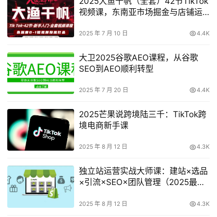
2025大鱼千帆（全套）42节TikTok
视频课，东南亚市场掘金与店铺运
营全攻略
2025 年 7 月 10 日
4.4K
大卫2025谷歌AEO课程，从谷歌
SEO到AEO顺利转型
2025 年 7 月 20 日
4.4K
2025芒果说跨境陆三千：TikTok跨
境电商新手课
2025 年 8 月 12 日
4.3K
独立站运营实战大师课：建站×选品
×引流×SEO×团队管理（2025最新
版）
2025 年 8 月 12 日
4.3K