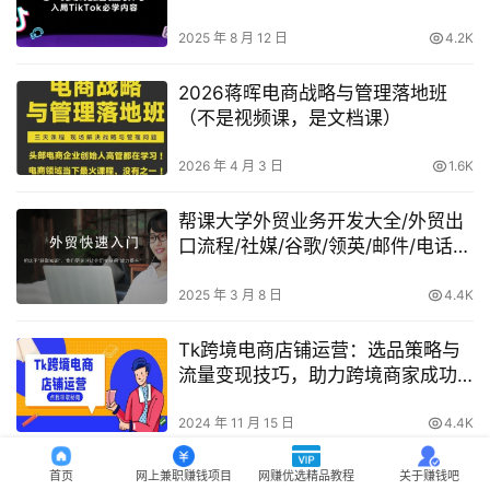
2025 年 8 月 12 日
4.2K
2026蒋晖电商战略与管理落地班
（不是视频课，是文档课）
2026 年 4 月 3 日
1.6K
帮课大学外贸业务开发大全/外贸出
口流程/社媒/谷歌/领英/邮件/电话/
寄样
2025 年 3 月 8 日
4.4K
Tk跨境电商店铺运营：选品策略与
流量变现技巧，助力跨境商家成功
出海【38节课】
2024 年 11 月 15 日
4.4K
Tiktok剪映+右豹APP实操变现课：
首页
网上兼职赚钱项目
网赚优选精品教程
关于赚钱吧