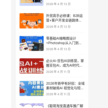
发客户-内容营销-从0到3
2026 年 4 月 13 日
做外贸实战课6-27期
外贸高手必修课：B2B运
营+客户开发全链路体系
课 | 从0到1成为外贸精英
2026 年 4 月 13 日
零基础AI缩略图设计
+Photoshop从入门到精
通 全套教程（含形象照拍
2026 年 4 月 13 日
摄精修）
必火Ai-豆包AI训练营，掌
握豆包AI，成为AI时代的
全能型人才
2026 年 4 月 11 日
2026年铁甲有好招：全域
素材破局AI 视觉化与短剧
营销实战指南——高效增
2026 年 4 月 11 日
长秘籍，系统掌握可落
地、能跑量的内容与投放
《聪哥淘宝直通车推广解
策略