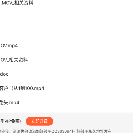
 .MOV_相关资料
OV.mp4
MOV_相关资料
doc
客户（从1到100.mp4
龙头.mp4
季VIP免费）
立即升级
传，资源失效请添加赚钱吧QQ363094补(赚钱吧永久地址发布