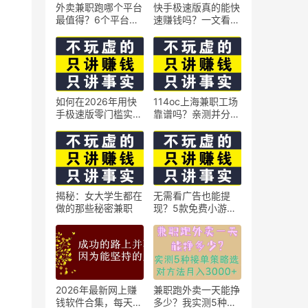
外卖兼职跑哪个平台
快手极速版真的能快
最值得？6个平台实
速赚钱吗？一文看懂
测对比
真相
如何在2026年用快
114oc上海兼职工场
手极速版零门槛实现
靠谱吗？亲测并分享
日赚50元？5个实操
3个最新上海兼职机
技巧
会
揭秘：女大学生都在
无需看广告也能提
做的那些秘密兼职
现？5款免费小游戏
实测可到账支付宝
2026年最新网上赚
兼职跑外卖一天能挣
钱软件合集，每天免
多少？我实测5种接