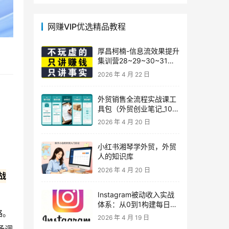
网赚VIP优选精品教程
厚昌柯楠-信息流效果提升
集训营28~29~30~31
期，智能投放·巨量AD/百
2026 年 4 月 22 日
度优化·AI提效指南
外贸销售全流程实战课工
具包（外贸创业笔记_10年
外贸经验）
2026 年 4 月 20 日
小红书湘琴学外贸，外贸
人的知识库
2026 年 4 月 20 日
战
Instagram被动收入实战
体系：从0到1构建每日盈
略。
利的自动销售漏斗
2026 年 4 月 19 日