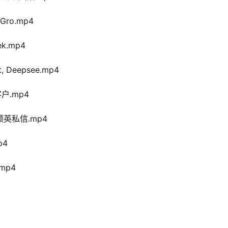
Gro.mp4
k.mp4
Deepsee.mp4
户.mp4
领英私信.mp4
p4
mp4