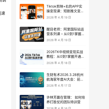
市场调
Tiktok剪映+右豹APP实
操变现课：短剧推文变现
迅速
全教程来了！
2026 年 4 月 19 日
醒目老师：阿里国际站运
营系列课 – 从0到1掌握平
台运营核心技巧
2026 年 4 月 19 日
2026TK中视频变现实战
教程：从0到1掌握开通、
养号、剪辑到变现，新手
2026 年 4 月 18 日
副业首选
生财有术2026.3.28杭州
航海家年度AI大会：前沿
趋势×落地案例×技能图谱
2026 年 4 月 17 日
许林芳赢在管理： 如何培
养打胜仗的团队特训营
2026 年 4 月 16 日