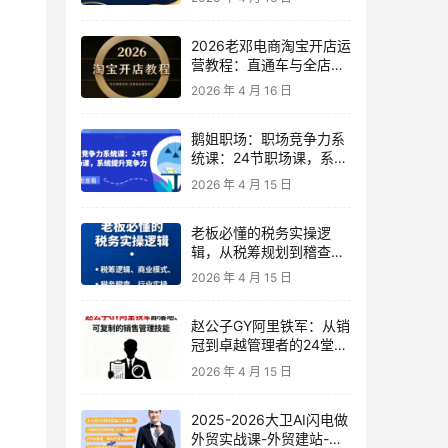
2026老邓电商淘宝开店运
营教程：直通车与全店推
广系统课
2026 年 4 月 16 日
鹅姐职场：职场竞争力系
统课：24节职场课，系统
提升竞争力
2026 年 4 月 15 日
老板必懂的税务实操逻
辑，从税筹规划到稽查应
对，为企业稳健增长保驾
2026 年 4 月 15 日
护航
赵公子GY阿里铁军：从销
冠到卓越管理者的24堂实
战课
2026 年 4 月 15 日
2025-2026大卫AI闪电做
外贸实战课-外贸建站-开