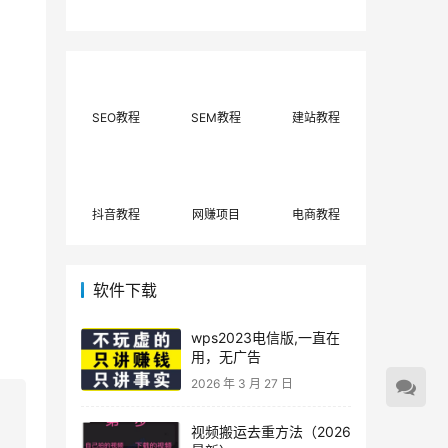
费网上兼职赚钱正规
单策略，选对方法月
平台推荐(每日更
入3000+
新)！
SEO教程
SEM教程
建站教程
抖音教程
网赚项目
电商教程
软件下载
wps2023电信版,一直在
用，无广告
2026 年 3 月 27 日
视频搬运去重方法（2026