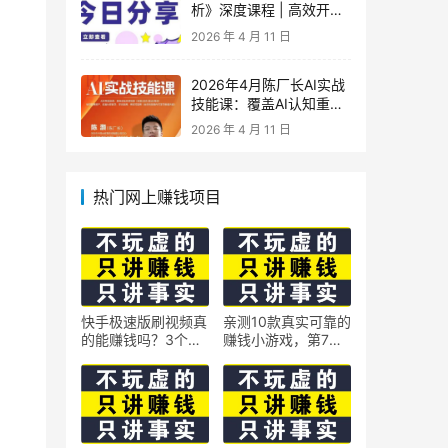
析》深度课程 | 高效开
车、极速投产系统实操课
2026 年 4 月 11 日
2026年4月陈厂长AI实战
技能课：覆盖AI认知重
构、智能体与大模型解
2026 年 4 月 11 日
析、提示词工程、AI记忆
体系、语料运营及coze平
台智能体搭建全核心内容
热门网上赚钱项目
快手极速版刷视频真
亲测10款真实可靠的
的能赚钱吗？3个隐
赚钱小游戏，第7款
藏技巧实测揭秘
最适合通勤路上玩