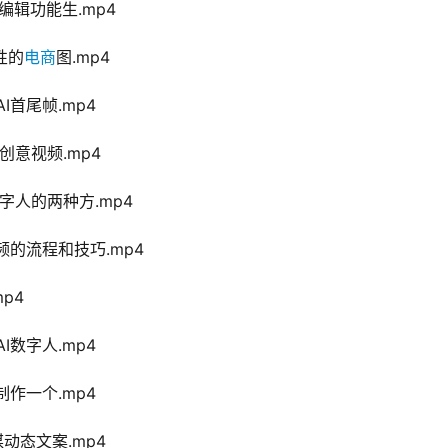
图像编辑功能生.mp4
致性的
电商
图.mp4
AI首尾帧.mp4
品创意视频.mp4
真数字人的两种方.mp4
人视频的流程和技巧.mp4
mp4
AI数字人.mp4
t制作一个.mp4
社媒动态文案.mp4