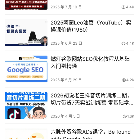
营全攻略
2025 年 7 月 10 日
4.4K
2025阿蔺Leo油管（YouTube）实
操课价值(1980)
2025 年 6 月 23 日
4.4K
燃灯谷歌网站SEO优化教程从基础
入门到精通
2025 年 5 月 29 日
4.2K
2026胡说老王抖音切片训练二期，
切片带货7天实战训练营 零基础掌握
爆款剪辑与运营
2026 年 4 月 5 日
1.6K
六脉外贸谷歌ADs课堂，Be found
with Google Ads