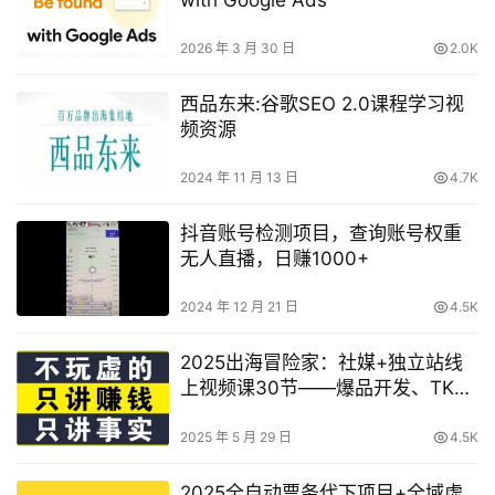
2026 年 3 月 30 日
2.0K
西品东来:谷歌SEO 2.0课程学习视
频资源
2024 年 11 月 13 日
4.7K
抖音账号检测项目，查询账号权重
无人直播，日赚1000+
2024 年 12 月 21 日
4.5K
2025出海冒险家：社媒+独立站线
上视频课30节——爆品开发、TK流
量变现与私域增长系统
2025 年 5 月 29 日
4.5K
2025全自动票务代下项目+全域虚