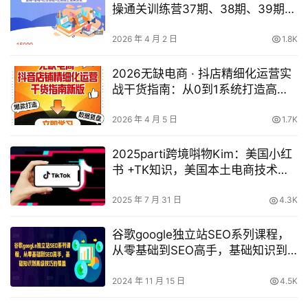
操通关训练营37期、38期、39期、
40期
2026 年 4 月 2 日
1.8K
2026无缺电商 · 抖店精细化运营实
战干货指南：从0到1系统打造高盈
利店铺
2026 年 4 月 5 日
1.7K
2025parti跨境唞物Kim：美国小红
书 +TK知识，美国本土电商技术技
术
2025 年 7 月 31 日
4.3K
谷歌google独立站SEO系列课程，
从零基础到SEO高手，基础知识到
高级技巧的覆盖【11章62节课】
2024 年 11 月 15 日
4.5K