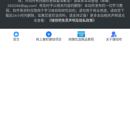
除，并向所有持版权者致最深歉意！请联系本站管理（邮箱：
363094@qq.com）将及时予以相关内容的删除！本站所发布的一切学习教
程、软件等资料仅限用于学习体验和研究目的；请勿用于商业用途，请自觉下
载后24小时内删除，如果您喜欢该资料，请支持正版！更多本站相关声明请点
击查看：
《
赚钱吧免责声明及隐私政策
》
首页
网上兼职赚钱项目
网赚优选精品教程
关于赚钱吧