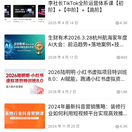
李社长TikTok全阶运营体系课【初
阶】+【中阶】+【高阶】
2025 年 4 月 14 日
4.3K
生财有术2026.3.28杭州航海家年度
AI大会：前沿趋势×落地案例×技能
图谱
2026 年 4 月 17 日
840
2026陆明明·小红书虚拟项目特训班
8.0：AI赋能，跑通小红书虚拟资料
变现全流程
2026 年 4 月 2 日
1.6K
2024年最新抖音营销策略：装修行
业如何利用短视频平台实现高效推
广
2024 年 11 月 25 日
4.3K