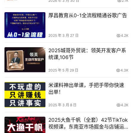
2026 年 3 月 30 日
2.1K
厚昌教育从0-1全流程精通谷歌广告
2025 年 3 月 27 日
4.2K
2025城哥外贸说：领英开发客户系
统课,106节
2025 年 5 月 29 日
4.3K
米课料神出单课，手把手带你快速
出单！
2025 年 3 月 8 日
4.2K
2025大鱼千帆（全套）42节TikTok
视频课，东南亚市场掘金与店铺运