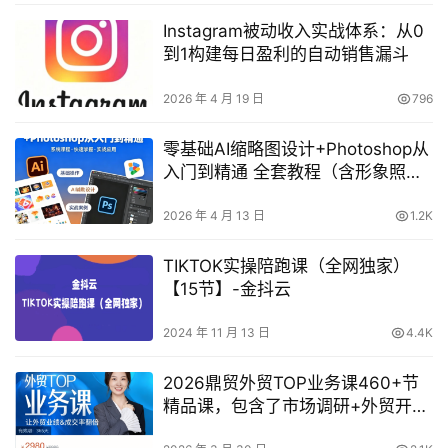
Instagram被动收入实战体系：从0
到1构建每日盈利的自动销售漏斗
2026 年 4 月 19 日
796
零基础AI缩略图设计+Photoshop从
入门到精通 全套教程（含形象照拍
摄精修）
2026 年 4 月 13 日
1.2K
TIKTOK实操陪跑课（全网独家）
【15节】-金抖云
2024 年 11 月 13 日
4.4K
2026鼎贸外贸TOP业务课460+节
精品课，包含了市场调研+外贸开发
秘籍+写邮件思路+外贸谈判