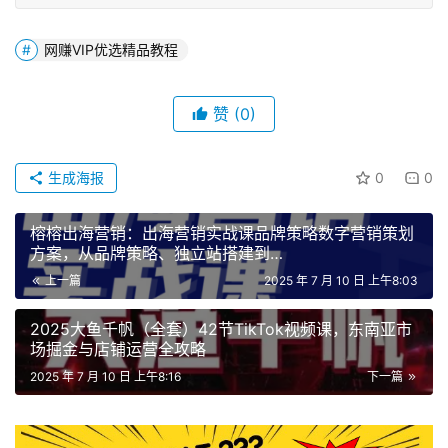
网赚VIP优选精品教程
赞
(0)
生成海报
0
0
榕榕出海营销：出海营销实战课品牌策略数字营销策划
方案，从品牌策略、独立站搭建到
Facebook/Google/TikTok全域数字营销
上一篇
2025 年 7 月 10 日 上午8:03
2025大鱼千帆（全套）42节TikTok视频课，东南亚市
场掘金与店铺运营全攻略
2025 年 7 月 10 日 上午8:16
下一篇