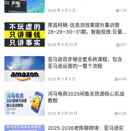
程 创意构思+拍摄实操+视频剪辑
+作品复盘（含PDF+视频教程）
2026 年 4 月 3 日
1.7K
厚昌柯楠-信息流效果提升集训营
28~29~30~31期，智能投放·巨量
AD/百度优化·AI提效指南
2026 年 4 月 22 日
427
亚马逊百步梯全套系统课程，包含
亚马逊运营的一整个流程
2025 年 3 月 6 日
4.4K
河马电商2025闲鱼无货源核心实战
教程
2025 年 5 月 29 日
4.3K
2025-2026老陈聊跨境：亚马逊实