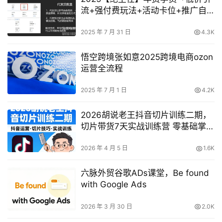
流+强付费玩法+活动卡位+推广自
救+稽查规避」全链路运营体系
2025 年 7 月 31 日
4.3K
悟空跨境张如意2025跨境电商ozon
运营全流程
2025 年 7 月 1 日
4.2K
2026胡说老王抖音切片训练二期，
切片带货7天实战训练营 零基础掌握
爆款剪辑与运营
2026 年 4 月 5 日
1.6K
六脉外贸谷歌ADs课堂，Be found
with Google Ads
2026 年 3 月 30 日
2.0K