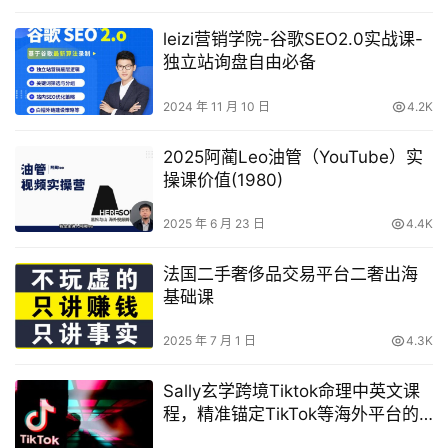
leizi营销学院-谷歌SEO2.0实战课-
独立站询盘自由必备
2024 年 11 月 10 日
4.2K
2025阿蔺Leo油管（YouTube）实
操课价值(1980)
2025 年 6 月 23 日
4.4K
法国二手奢侈品交易平台二奢出海
基础课
2025 年 7 月 1 日
4.3K
Sally玄学跨境Tiktok命理中英文课
程，精准锚定TikTok等海外平台的
玄学内容蓝海市场！