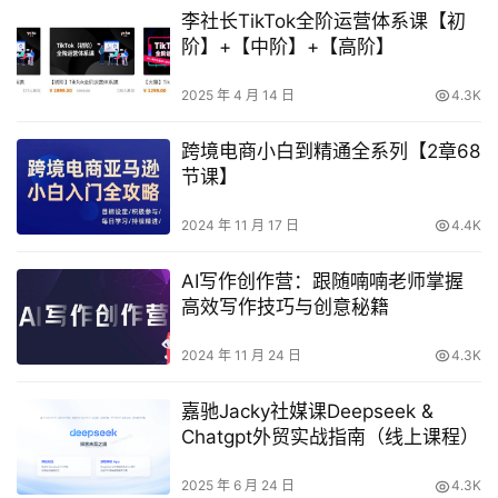
李社长TikTok全阶运营体系课【初
阶】+【中阶】+【高阶】
2025 年 4 月 14 日
4.3K
跨境电商小白到精通全系列【2章68
节课】
2024 年 11 月 17 日
4.4K
AI写作创作营：跟随喃喃老师掌握
高效写作技巧与创意秘籍
2024 年 11 月 24 日
4.3K
嘉驰Jacky社媒课Deepseek &
Chatgpt外贸实战指南（线上课程）
2025 年 6 月 24 日
4.3K