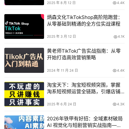
2025 年 8 月 12 日
4.4K
炳森文化TikTokShop高阶陪跑营：
从零基础到精通的全方位实战课程
2025 年 3 月 12 日
4.1K
黄老师TikTok广告实战指南：从零
开始打造高效营销策略
2024 年 11 月 24 日
4.4K
淘宝天下：淘宝短视频突围，掌握
淘系短视频运营全链路，引爆店铺
流量与转化！
2025 年 6 月 24 日
4.3K
2026年铁甲有好招：全域素材破局
AI 视觉化与短剧营销实战指南——