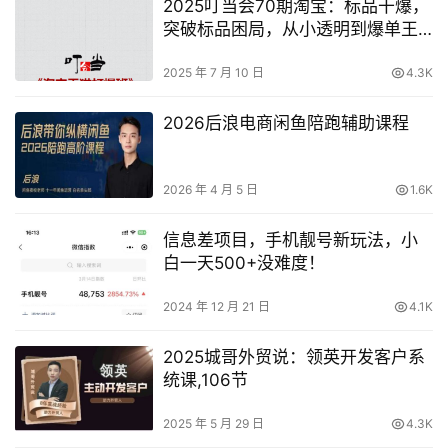
2025叮当会70期淘宝：标品干爆，
突破标品困局，从小透明到爆单王
的系统解法！​
2025 年 7 月 10 日
4.3K
2026后浪电商闲鱼陪跑辅助课程
2026 年 4 月 5 日
1.6K
信息差项目，手机靓号新玩法，小
白一天500+没难度！
2024 年 12 月 21 日
4.1K
2025城哥外贸说：领英开发客户系
统课,106节
2025 年 5 月 29 日
4.3K