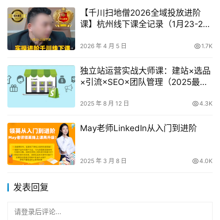
【千川扫地僧2026全域投放进阶
课】杭州线下课全记录（1月23-25
日）+（3月13-15号线下课）｜21
小时全程录音+字幕
2026 年 4 月 5 日
1.7K
独立站运营实战大师课：建站×选品
×引流×SEO×团队管理（2025最新
版）
2025 年 8 月 12 日
4.3K
May老师LinkedIn从入门到进阶
2025 年 3 月 8 日
4.0K
发表回复
请登录后评论...