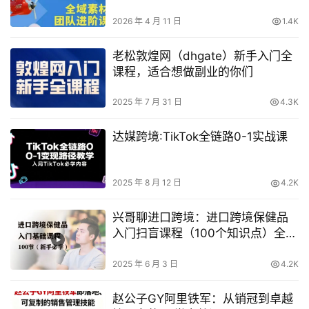
高效增长秘籍，系统掌握可落地、
能跑量的内容与投放策略
2026 年 4 月 11 日
1.4K
老松敦煌网（dhgate）新手入门全
课程，适合想做副业的你们
2025 年 7 月 31 日
4.3K
达媒跨境:TikTok全链路0-1实战课
2025 年 8 月 12 日
4.2K
兴哥聊进口跨境：进口跨境保健品
入门扫盲课程（100个知识点）全链
路核心问题，一站式解决痛点
2025 年 6 月 3 日
4.2K
赵公子GY阿里铁军：从销冠到卓越