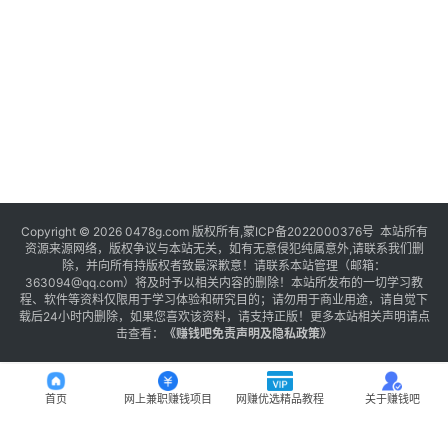
Copyright © 2026 0478g.com 版权所有,蒙ICP备2022000376号 本站所有
资源来源网络，版权争议与本站无关，如有无意侵犯纯属意外,请联系我们删
除，并向所有持版权者致最深歉意！请联系本站管理（邮箱：
363094@qq.com）将及时予以相关内容的删除！本站所发布的一切学习教
程、软件等资料仅限用于学习体验和研究目的；请勿用于商业用途，请自觉下
载后24小时内删除，如果您喜欢该资料，请支持正版！更多本站相关声明请点
击查看：
《
赚钱吧免责声明及隐私政策
》
首页
网上兼职赚钱项目
网赚优选精品教程
关于赚钱吧