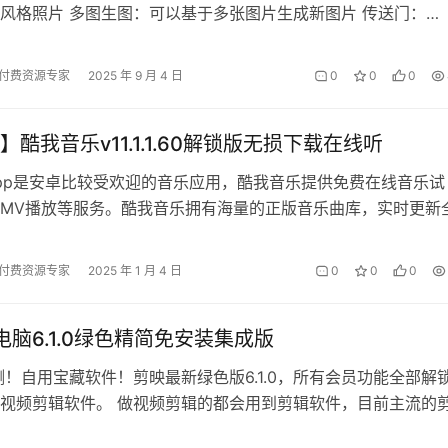
风格照片 多图生图：可以基于多张图片生成新图片 传送门：
 – 吉卜力风格…
付费资源专家
2025 年 9 月 4 日
0
0
0
酷我音乐v11.1.1.60解锁版无损下载在线听
pp是安卓比较受欢迎的音乐应用，酷我音乐提供免费在线音乐试
MV播放等服务。酷我音乐拥有海量的正版音乐曲库，实时更新
，播放更流畅，音质更完美。 「酷…
付费资源专家
2025 年 1 月 4 日
0
0
0
P电脑6.1.0绿色精简免安装集成版
测！自用宝藏软件！剪映最新绿色版6.1.0，所有会员功能全部解
视频剪辑软件。 做视频剪辑的都会用到剪辑软件，目前主流的
pr以及某音出品的剪映了…