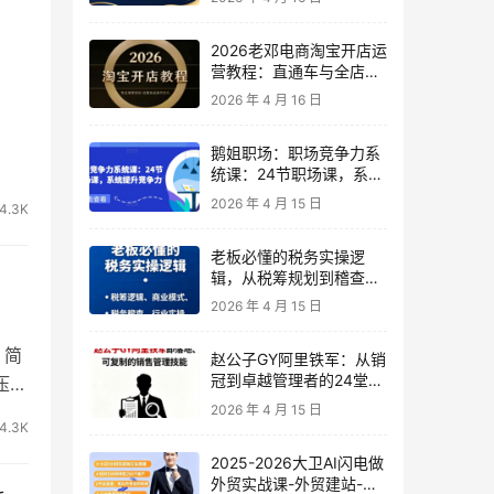
2026老邓电商淘宝开店运
营教程：直通车与全店推
广系统课
2026 年 4 月 16 日
鹅姐职场：职场竞争力系
统课：24节职场课，系统
提升竞争力
2026 年 4 月 15 日
4.3K
老板必懂的税务实操逻
辑，从税筹规划到稽查应
对，为企业稳健增长保驾
2026 年 4 月 15 日
护航
，简
赵公子GY阿里铁军：从销
冠到卓越管理者的24堂实
压
战课
2026 年 4 月 15 日
4.3K
2025-2026大卫AI闪电做
外贸实战课-外贸建站-开