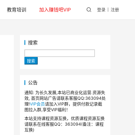
教育培训
加入赚钱吧VIP
登录
注册
搜索
搜索
公告
通知: 为长久发展,本站已商业化运营.资源失
效, 首页网站广告请联系客服QQ:363094处
理!
VIP会员
请加入VIP群，提供付款记录截
图拉入群,享受VIP福利！
本站支持课程资源互换，优质课程资源互换
请联系在线客服QQ：363094(备注：课程
互换)