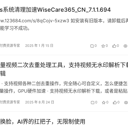
s系统清理加速WiseCare365_CN_7.1.1.694
/www.123684.com/s/8qCojv-5xzw3 如安装有旧版本，请卸载
能学习不成功。
付费资源专家
2025 年 1 月 15 日
0
0
0
量视频二次去重处理工具，支持视频无水印解析下
辑
 · 支持视频各种二创去重操作，完全随心可自定义，怎么便捷怎
持批量操作，GPU硬件加速 · 支持视频无水印解析下载，或者是粘
频二创
付费资源专家
2025 年 8 月 24 日
0
0
0
换脸，AI界的扛把子，无限制使用