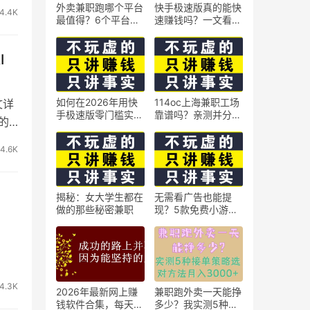
外卖兼职跑哪个平台
快手极速版真的能快
4.4K
最值得？6个平台实
速赚钱吗？一文看懂
测对比
真相
I
如何在2026年用快
114oc上海兼职工场
文详
手极速版零门槛实现
靠谱吗？亲测并分享
的
日赚50元？5个实操
3个最新上海兼职机
技巧
会
4.6K
揭秘：女大学生都在
无需看广告也能提
做的那些秘密兼职
现？5款免费小游戏
实测可到账支付宝
4.3K
2026年最新网上赚
兼职跑外卖一天能挣
钱软件合集，每天免
多少？我实测5种接