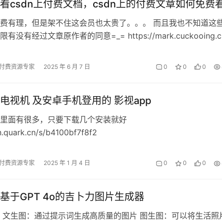
看csdn上付费文档，csdn上的付费文章如何免费
费有理，但是架不住这会员也太贵了。。。 而且我也不知道这
没有经过文章原作者的同意=_= https://mark.cuckooing.c
…
付费资源专家
2025 年 6 月 7 日
0
0
0
电视机 及安卓手机登用的 影视app
里面有很多，只要下载几个安装就好
n.quark.cn/s/b4100bf7f8f2
付费资源专家
2025 年 1 月 4 日
0
0
0
基于GPT 4o的吉卜力图片生成器
 文生图：通过提示词生成高质量的图片 图生图：可以将生活照