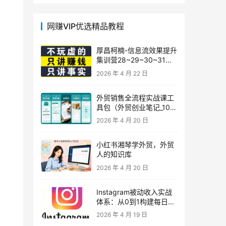
网赚VIP优选精品教程
厚昌柯楠-信息流效果提升
集训营28~29~30~31
期，智能投放·巨量AD/百
2026 年 4 月 22 日
度优化·AI提效指南
外贸销售全流程实战课工
具包（外贸创业笔记_10年
外贸经验）
2026 年 4 月 20 日
小红书湘琴学外贸，外贸
人的知识库
2026 年 4 月 20 日
Instagram被动收入实战
体系：从0到1构建每日盈
利的自动销售漏斗
2026 年 4 月 19 日