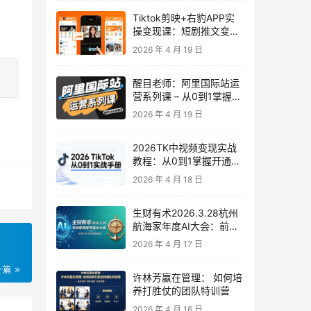
Tiktok剪映+右豹APP实
操变现课：短剧推文变现
全教程来了！
2026 年 4 月 19 日
醒目老师：阿里国际站运
营系列课 – 从0到1掌握平
台运营核心技巧
2026 年 4 月 19 日
2026TK中视频变现实战
教程：从0到1掌握开通、
养号、剪辑到变现，新手
2026 年 4 月 18 日
副业首选
生财有术2026.3.28杭州
航海家年度AI大会：前沿
趋势×落地案例×技能图谱
2026 年 4 月 17 日
一篇
许林芳赢在管理： 如何培
养打胜仗的团队特训营
2026 年 4 月 16 日