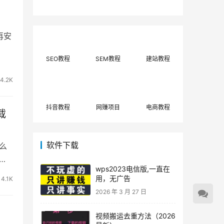
费网上兼职赚钱正规
单策略，选对方法月
平台推荐(每日更
入3000+
新)！
后再安
SEO教程
SEM教程
建站教程
4.2K
抖音教程
网赚项目
电商教程
载
软件下载
么
贴链
wps2023电信版,一直在
用，无广告
4.1K
2026 年 3 月 27 日
视频搬运去重方法（2026