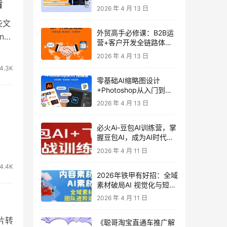
看
发客户-内容营销-从0到3
2026 年 4 月 13 日
做外贸实战课6-27期
些文
外贸高手必修课：B2B运
n/
营+客户开发全链路体系
课 | 从0到1成为外贸精英
2026 年 4 月 13 日
4.3K
零基础AI缩略图设计
+Photoshop从入门到精
通 全套教程（含形象照拍
2026 年 4 月 13 日
摄精修）
必火Ai-豆包AI训练营，掌
握豆包AI，成为AI时代的
全能型人才
2026 年 4 月 11 日
4.4K
2026年铁甲有好招：全域
素材破局AI 视觉化与短剧
营销实战指南——高效增
2026 年 4 月 11 日
长秘籍，系统掌握可落
地、能跑量的内容与投放
片转
《聪哥淘宝直通车推广解
策略