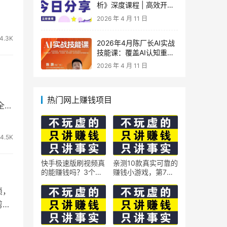
析》深度课程 | 高效开
车、极速投产系统实操课
2026 年 4 月 11 日
4.3K
2026年4月陈厂长AI实战
技能课：覆盖AI认知重
构、智能体与大模型解
2026 年 4 月 11 日
析、提示词工程、AI记忆
体系、语料运营及coze平
台智能体搭建全核心内容
热门网上赚钱项目
全球
4.5K
快手极速版刷视频真
亲测10款真实可靠的
的能赚钱吗？3个隐
赚钱小游戏，第7款
藏技巧实测揭秘
最适合通勤路上玩
锁，
剪辑