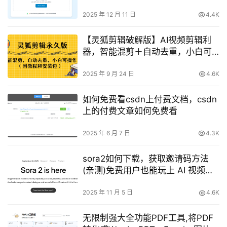
2025 年 12 月 11 日
4.4K
【灵狐剪辑破解版】AI视频剪辑利
器，智能混剪＋自动去重，小白可
操作（附教程＋安装包）
2025 年 9 月 24 日
4.6K
如何免费看csdn上付费文档，csdn
上的付费文章如何免费看
2025 年 6 月 7 日
4.3K
sora2如何下载，获取邀请码方法
(亲测)免费用户也能玩上 AI 视频生
成了
2025 年 11 月 5 日
4.6K
无限制强大全功能PDF工具,将PDF