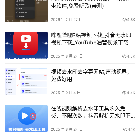
带软件,免费听歌(亲测)
2026 年 2 月 27 日
4.8K
哔哩哔哩B站视频下载_抖音无水印
视频下载_YouTube油管视频下载
2025 年 8 月 24 日
4.3K
视频去水印去字幕网站,声动视界，
免费好用
2025 年 9 月 4 日
4.4K
在线视频解析去水印工具永久免
费、不限次数，抖音解析无水印下
载、快手解析无水印下载、小红书
解析无水印下载、微博解析无水印
2025 年 8 月 24 日
4.1K
下载、B站解析无水印下载