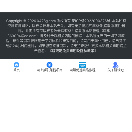
Copyright © 2026 0478g.com 版权所有,蒙ICP备2022000376号 本站所有
资源来源网络，版权争议与本站无关，如有无意侵犯纯属意外,请联系我们删
除，并向所有持版权者致最深歉意！请联系本站管理（邮箱：
363094@qq.com）将及时予以相关内容的删除！本站所发布的一切学习教
程、软件等资料仅限用于学习体验和研究目的；请勿用于商业用途，请自觉下
载后24小时内删除，如果您喜欢该资料，请支持正版！更多本站相关声明请点
击查看：
《
赚钱吧免责声明及隐私政策
》
首页
网上兼职赚钱项目
网赚优选精品教程
关于赚钱吧