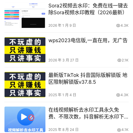
Sora2视频去水印：免费在线一键去
除Sora视频水印教程（2026最新）
2026 年 1 月 9 日
4.3K
wps2023电信版,一直在用，无广告
2026 年 3 月 27 日
2.1K
最新版TikTok 抖音国际版解锁版 地
区限制解锁版v37.8.5
2025 年 1 月 4 日
4.3K
在线视频解析去水印工具永久免
费、不限次数，抖音解析无水印下
载、快手解析无水印下载、小红书
解析无水印下载、微博解析无水印
2025 年 8 月 24 日
4.1K