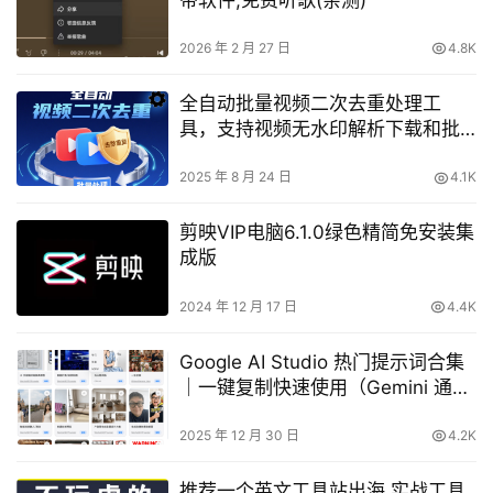
带软件,免费听歌(亲测)
2026 年 2 月 27 日
4.8K
全自动批量视频二次去重处理工
具，支持视频无水印解析下载和批
量剪辑
2025 年 8 月 24 日
4.1K
剪映VIP电脑6.1.0绿色精简免安装集
成版
2024 年 12 月 17 日
4.4K
Google AI Studio 热门提示词合集
｜一键复制快速使用（Gemini 通
用）
2025 年 12 月 30 日
4.2K
推荐一个英文工具站出海,实战工具