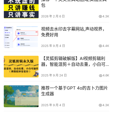
包
2026 年 2 月 6 日
4.3K
视频去水印去字幕网站,声动视界，
免费好用
2025 年 9 月 4 日
4.4K
【灵狐剪辑破解版】AI视频剪辑利
器，智能混剪＋自动去重，小白可
操作（附教程＋安装包）
2025 年 9 月 24 日
4.6K
推荐一个基于GPT 4o的吉卜力图片
生成器
2025 年 9 月 4 日
4.3K