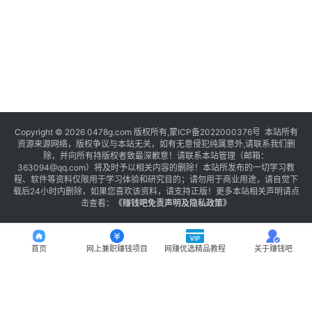
Copyright © 2026 0478g.com 版权所有,蒙ICP备2022000376号 本站所有
资源来源网络，版权争议与本站无关，如有无意侵犯纯属意外,请联系我们删
除，并向所有持版权者致最深歉意！请联系本站管理（邮箱：
363094@qq.com）将及时予以相关内容的删除！本站所发布的一切学习教
程、软件等资料仅限用于学习体验和研究目的；请勿用于商业用途，请自觉下
载后24小时内删除，如果您喜欢该资料，请支持正版！更多本站相关声明请点
击查看：
《
赚钱吧免责声明及隐私政策
》
首页
网上兼职赚钱项目
网赚优选精品教程
关于赚钱吧