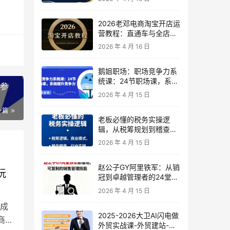
2026老邓电商淘宝开店运
营教程：直通车与全店推
广系统课
2026 年 4 月 16 日
鹅姐职场：职场竞争力系
统课：24节职场课，系统
哥参
提升竞争力
2026 年 4 月 15 日
一篇
老板必懂的税务实操逻
辑，从税筹规划到稽查应
对，为企业稳健增长保驾
2026 年 4 月 15 日
护航
赵公子GY阿里铁军：从销
玩
冠到卓越管理者的24堂实
战课
2026 年 4 月 15 日
成
2025-2026大卫AI闪电做
商家
外贸实战课-外贸建站-开