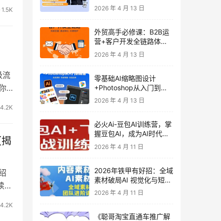
发客户-内容营销-从0到3
2026 年 4 月 13 日
1.5K
做外贸实战课6-27期
外贸高手必修课：B2B运
营+客户开发全链路体系
课 | 从0到1成为外贸精英
2026 年 4 月 13 日
级流
零基础AI缩略图设计
你
+Photoshop从入门到精
通 全套教程（含形象照拍
2026 年 4 月 13 日
摄精修）
4.2K
必火Ai-豆包AI训练营，掌
握豆包AI，成为AI时代的
【揭
全能型人才
2026 年 4 月 11 日
2026年铁甲有好招：全域
绍
素材破局AI 视觉化与短剧
续吃
营销实战指南——高效增
2026 年 4 月 11 日
长秘籍，系统掌握可落
4.2K
地、能跑量的内容与投放
《聪哥淘宝直通车推广解
策略