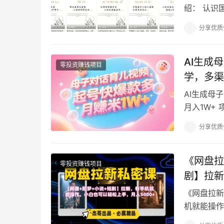
绍： 认识
简单 3.二
分享优质
AI生成
零投资赚钱项目
学，多渠
AI生成母
月入1W+
+ 育儿哲理
分享优质
《网盘拉
零投资赚钱项目
剧】拉新
《网盘拉新
机就能操作
天，我要向