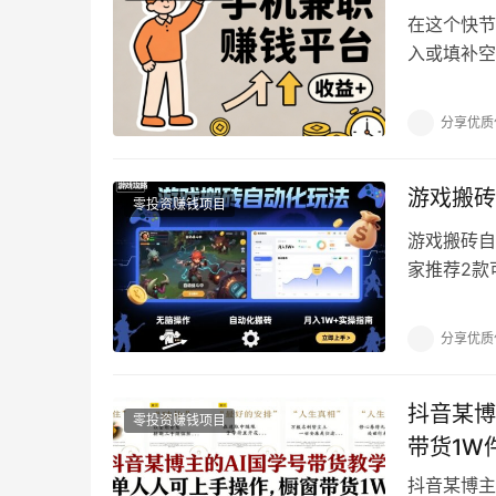
在这个快节
入或填补空
求：任务简
分享优质
游戏搬砖
零投资赚钱项目
游戏搬砖自
家推荐2款
左右，可以
分享优质
抖音某博
零投资赚钱项目
带货1W
抖音某博主