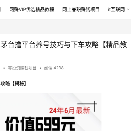
目
网赚VIP优选精品教程
网上兼职赚钱项目
it互联网
流茅台撸平台养号技巧与下车攻略【精品教
1
•
零投资赚钱项目
•
阅读 4238
车攻略【揭秘】