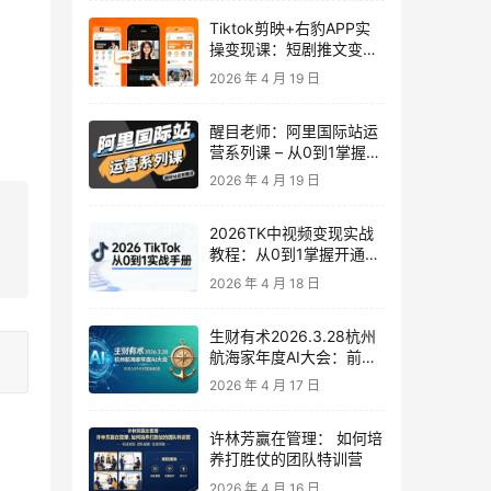
Tiktok剪映+右豹APP实
操变现课：短剧推文变现
全教程来了！
2026 年 4 月 19 日
醒目老师：阿里国际站运
营系列课 – 从0到1掌握平
台运营核心技巧
2026 年 4 月 19 日
2026TK中视频变现实战
教程：从0到1掌握开通、
养号、剪辑到变现，新手
2026 年 4 月 18 日
副业首选
生财有术2026.3.28杭州
航海家年度AI大会：前沿
趋势×落地案例×技能图谱
2026 年 4 月 17 日
许林芳赢在管理： 如何培
养打胜仗的团队特训营
2026 年 4 月 16 日