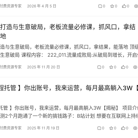
任务，我们在平台自动领取并完成…
付费资源专家
2026 年 4 月 5 日
0
0
0
打造与生意破局，老板流量必修课，抓风口，拿结
地
造与生意破局，老板流量必修课，抓风口，拿结果，能落地 顶
生意破局 课程内容： 222_011.流量成败局:从破局到增长，开启
).mp4 22…
付费资源专家
2025 年 11 月 20 日
0
0
0
程托管 】你出账号，我来运营，每月最高躺入3W
托管 】你出账号，我来运营，每月最高躺入3W【揭秘】 项目介
测2个月跑通了一个新的搞钱路子：B站计划 想要在互联网上持
需要做第一批吃螃蟹的人!…
付费资源专家
2025 年 11 月 19 日
0
0
0