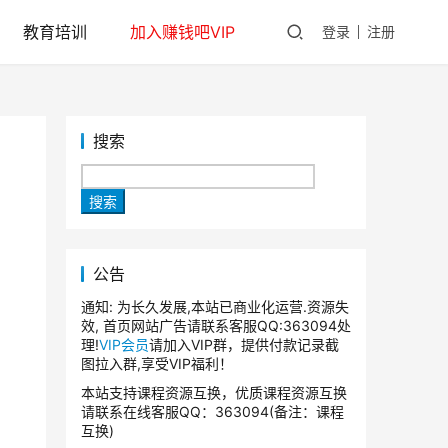
教育培训
加入赚钱吧VIP
登录
注册
搜索
搜索
公告
通知: 为长久发展,本站已商业化运营.资源失
效, 首页网站广告请联系客服QQ:363094处
理!
VIP会员
请加入VIP群，提供付款记录截
图拉入群,享受VIP福利！
本站支持课程资源互换，优质课程资源互换
请联系在线客服QQ：363094(备注：课程
互换)