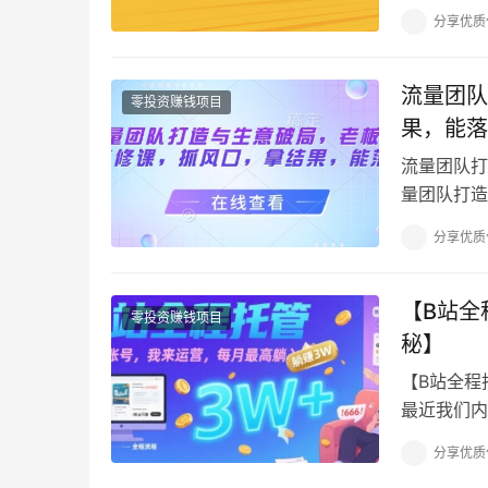
在平台发布
分享优质
流量团队
零投资赚钱项目
果，能落
流量团队打
量团队打造
的生意新章(1
分享优质
【B站全
零投资赚钱项目
秘】
【B站全程
最近我们内
到红利，就
分享优质