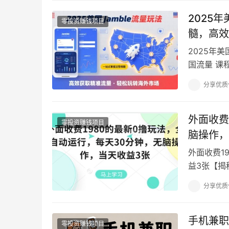
2025
零投资赚钱项目
髓，高效
2025年
国流量 课
实操技巧。
分享优质
外面收费
零投资赚钱项目
脑操作，
外面收费1
益3张【揭
段时间，收
分享优质
手机兼职
零投资赚钱项目