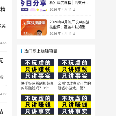
析》深度课程 | 高效开
车、极速投产系统实操课
营精
2026 年 4 月 11 日
2026年4月陈厂长AI实战
取美
技能课：覆盖AI认知重
构、智能体与大模型解
程与
2026 年 4 月 11 日
析、提示词工程、AI记忆
体系、语料运营及coze平
4.5K
台智能体搭建全核心内容
热门网上赚钱项目
无
天收
快手极速版刷视频真
亲测10款真实可靠的
一
的能赚钱吗？3个隐
赚钱小游戏，第7款
藏技巧实测揭秘
最适合通勤路上玩
4.2K
结