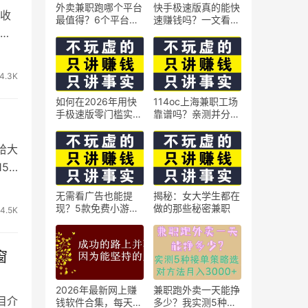
外卖兼职跑哪个平台
快手极速版真的能快
收
最值得？6个平台实
速赚钱吗？一文看懂
测对比
真相
4.3K
如何在2026年用快
114oc上海兼职工场
手极速版零门槛实现
靠谱吗？亲测并分享
】
日赚50元？5个实操
3个最新上海兼职机
技巧
会
给大
50
无需看广告也能提
揭秘：女大学生都在
现？5款免费小游戏
做的那些秘密兼职
4.5K
实测可到账支付宝
窗
2026年最新网上赚
兼职跑外卖一天能挣
目介
钱软件合集，每天免
多少？我实测5种接