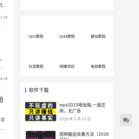
费网上兼职赚钱正规
单策略，选对方法月
制作
平台推荐(每日更
入3000+
新)！
1.3K
SEO教程
SEM教程
建站教程
，
对话
抖音教程
网赚项目
电商教程
4.5K
软件下载
短
wps2023电信版,一直在
用，无广告
有手
2026 年 3 月 27 日
!今
视频搬运去重方法（2026