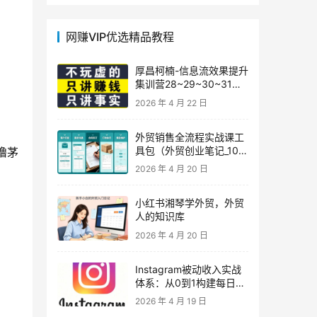
网赚VIP优选精品教程
厚昌柯楠-信息流效果提升
集训营28~29~30~31
期，智能投放·巨量AD/百
2026 年 4 月 22 日
度优化·AI提效指南
外贸销售全流程实战课工
具包（外贸创业笔记_10年
撸茅
外贸经验）
2026 年 4 月 20 日
小红书湘琴学外贸，外贸
人的知识库
2026 年 4 月 20 日
Instagram被动收入实战
体系：从0到1构建每日盈
利的自动销售漏斗
2026 年 4 月 19 日