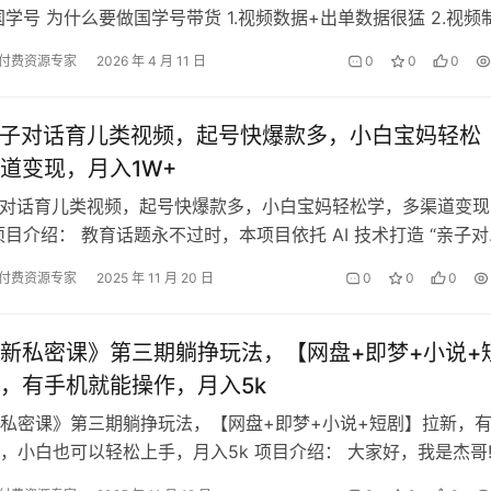
国学号 为什么要做国学号带货 1.视频数据+出单数据很猛 2.视频
转做私域 项目…
付费资源专家
2026 年 4 月 11 日
0
0
0
母子对话育儿类视频，起号快爆款多，小白宝妈轻松
道变现，月入1W+
子对话育儿类视频，起号快爆款多，小白宝妈轻松学，多渠道变现
 项目介绍： 教育话题永不过时，本项目依托 AI 技术打造 “亲子
” 短视频内容，…
付费资源专家
2025 年 11 月 20 日
0
0
0
新私密课》第三期躺挣玩法，【网盘+即梦+小说+
，有手机就能操作，月入5k
私密课》第三期躺挣玩法，【网盘+即梦+小说+短剧】拉新，
，小白也可以轻松上手，月入5k 项目介绍： 大家好，我是杰哥
大家介绍一个真实可行的项目…