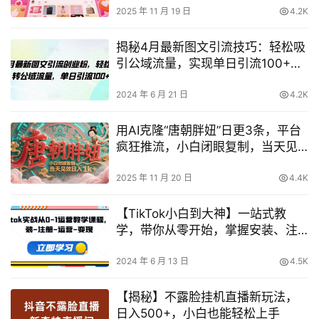
2025 年 11 月 19 日
4.2K
揭秘4月最新图文引流技巧：轻松吸
引公域流量，实现单日引流100+创
业粉！
2024 年 6 月 21 日
4.2K
用AI克隆“唐朝胖妞”日更3条，平台
疯狂推流，小白闭眼复制，当天见
效，日入1k+
2025 年 11 月 20 日
4.4K
【TikTok小白到大神】一站式教
学，带你从零开始，掌握安装、注
册、运营到变现全流程！
2024 年 6 月 13 日
4.5K
【揭秘】不露脸挂机直播新玩法，
日入500+，小白也能轻松上手