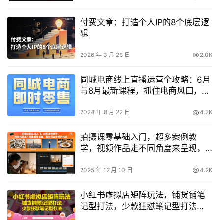
付费文章：打造个人IP的8个底层逻
辑
2026 年 3 月 28 日
2.0K
同城电商线上直播运营全攻略：6月
与8月最新课程，抓住电商风口，解
锁财富自由新路径
2024 年 8 月 22 日
4.2K
拍摄课零基础入门，超多案例教
学，视频作品走不同角度来呈现，
最终形成完整的作品
2025 年 12 月 10 日
4.2K
小红书虚拟店矩阵玩法，铺货铺笔
记型打法，少款狂怼笔记型打法
（更新）