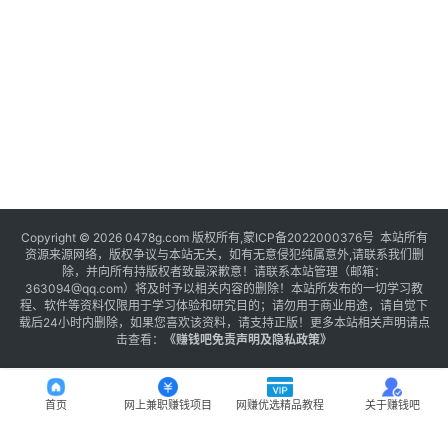
Copyright © 2026 0478g.com 版权所有,蒙ICP备2022000376号 本站所有
资源来源网络，版权争议与本站无关，如有无意侵犯纯属意外,请联系我们删
除，并向所有持版权者致最深歉意！请联系本站管理（邮箱：
363094@qq.com）将及时予以相关内容的删除！本站所发布的一切学习教
程、软件等资料仅限用于学习体验和研究目的；请勿用于商业用途，请自觉下
载后24小时内删除，如果您喜欢该资料，请支持正版！更多本站相关声明请点
击查看：
《
赚钱吧免责声明及隐私政策
》
首页
网上兼职赚钱项目
网赚优选精品教程
关于赚钱吧