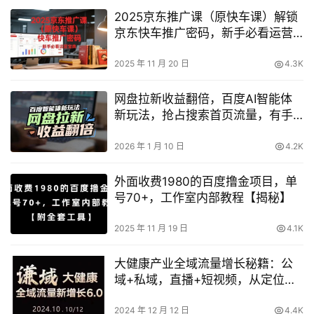
2025京东推广课（原快车课）解锁
京东快车推广密码，新手必看运营
宝典
2025 年 11 月 20 日
4.3K
网盘拉新收益翻倍，百度AI智能体
新玩法，抢占搜索首页流量，有手
就会
2026 年 1 月 10 日
4.2K
外面收费1980的百度撸金项目，单
号70+，工作室内部教程【揭秘】
2025 年 11 月 19 日
4.1K
大健康产业全域流量增长秘籍：公
域+私域，直播+短视频，从定位到
变现的全方位实操指南
2024 年 12 月 12 日
4.4K