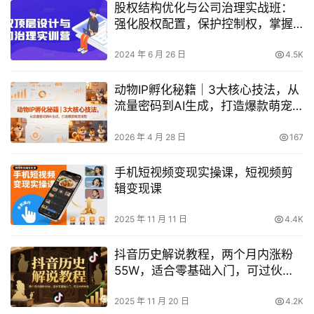
股权结构优化与公司治理实战班：
强化股权配置，保护控制权，掌握
注册关键信息，避免法律风险
2024 年 6 月 26 日
4.5K
动物IP孵化秘籍｜3大核心技法，从
流量密码到AI生成，打造爆款萌宠
短剧
2026 年 4 月 28 日
167
手机短视频变现实操课，短视频剪
辑变现课
2025 年 11 月 11 日
4.4K
抖音历史解说教程，两个月内涨粉
55W，适合零基础入门，可过伙伴
计划
2025 年 11 月 20 日
4.2K