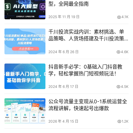
型，全网最全指南
2025 年 11 月 19 日
4.1K
千川投流实战内训：素材挑选、单
品策略、人货场搭建及千川投流策
略，轻松提升转化率
2024 年 6 月 26 日
4.6K
抖音新手必学：0基础入门抖音教
学，轻松掌握热门短视频玩法！
2024 年 6 月 17 日
4.5K
公众号流量主变现从0-1系统运营全
流程讲解，快速起号出爆款
2026 年 4 月 15 日
1.2K