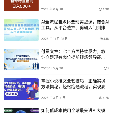
2024 年 6 月 18 日
4.3K
Ai全流程自媒体变现实战课，结合AI
工具，从平台选择、剪辑入门到账
号运营
2025 年 11 月 28 日
4.1K
付费文章：七个方面持续发力，教
你立足现有岗位提前锤炼领导能
力，助力职场迅速提拔
2026 年 5 月 26 日
7
掌握小说推文全套技巧，正确实操
方法揭秘，轻松跑通流程，实现高
效收益
2025 年 3 月 4 日
4.5K
如何低成本使用全球最先进AI大模