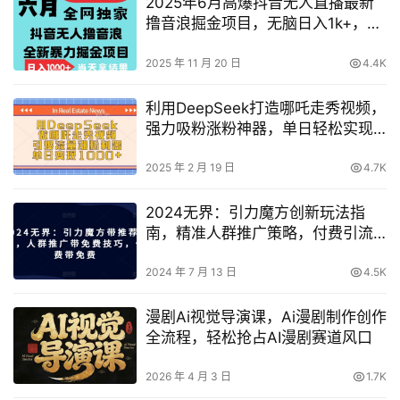
2025年6月高爆抖音无人直播最新
撸音浪掘金项目，无脑日入1k+，低
门槛小白可做，可矩阵放大【揭
秘】
2025 年 11 月 20 日
4.4K
利用DeepSeek打造哪吒走秀视频，
强力吸粉涨粉神器，单日轻松实现
千元收益（附详细制作教程）
2025 年 2 月 19 日
4.7K
2024无界：引力魔方创新玩法指
南，精准人群推广策略，付费引流
技巧揭秘，实现成本优化
2024 年 7 月 13 日
4.5K
漫剧Ai视觉导演课，​Ai漫剧制作创作
全流程，轻松抢占AI漫剧赛道风口
2026 年 4 月 3 日
1.7K