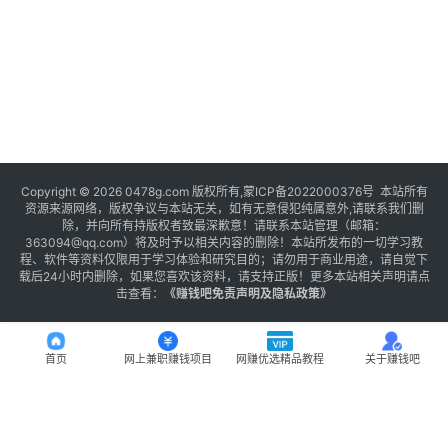
Copyright © 2026 0478g.com 版权所有,蒙ICP备2022000376号 本站所有
资源来源网络，版权争议与本站无关，如有无意侵犯纯属意外,请联系我们删
除，并向所有持版权者致最深歉意！请联系本站管理（邮箱：
363094@qq.com）将及时予以相关内容的删除！本站所发布的一切学习教
程、软件等资料仅限用于学习体验和研究目的；请勿用于商业用途，请自觉下
载后24小时内删除，如果您喜欢该资料，请支持正版！更多本站相关声明请点
击查看：
《
赚钱吧免责声明及隐私政策
》
首页
网上兼职赚钱项目
网赚优选精品教程
关于赚钱吧