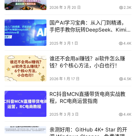
2026 年 3 月 20 日
2.3K
国产AI学习宝典：从入门到精通，
手把手教你玩转DeepSeek、Kimi与
MindShow等AI神器
2025 年 3 月 1 日
4.4K
谁还不会用ai赚钱？ai软件怎么赚
钱？6个核心方法，小白也行！
2026 年 1 月 17 日
4.5K
RC抖音MCN直播带货电商实战教
程，RC电商运营指南
2025 年 3 月 3 日
4.4K
亲测好用：GitHub 4K+ Star 的开