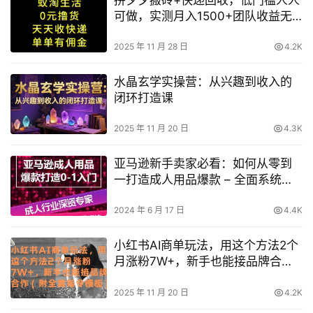
可做，实测月入1500+团队收益无
上限【揭秘】
2025 年 11 月 28 日
4.2K
水晶玄学实操营：从兴趣到收入的
闭环打造课
2025 年 11 月 20 日
4.3K
亚马逊新手卖家必看：如何从零到
一打造成人用品爆款 – 全面系统化
指南
2024 年 6 月 17 日
4.4K
小红书AI商单玩法，用这个方法2个
月涨粉7W+，新手也能接品牌合作
(附全套指令模板)
2025 年 11 月 20 日
4.2K