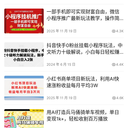
一部手机即可实现财富自由，微信
小程序推广最新玩法教学，操作简
单容易上手【揭秘】
2025 年 11 月 19 日
4.3K
抖音快手0粉丝挂载小程序玩法，中
文听力十级解说，小白每日轻松赚
取2张
2024 年 6 月 15 日
4.4K
小红书商单项目新玩法，利用AI快
速涨粉收益每月平均3W
2025 年 11 月 19 日
4.6K
用AI打造兵马俑骑单车视频，单日
变现1k+，轻松收割百万播放