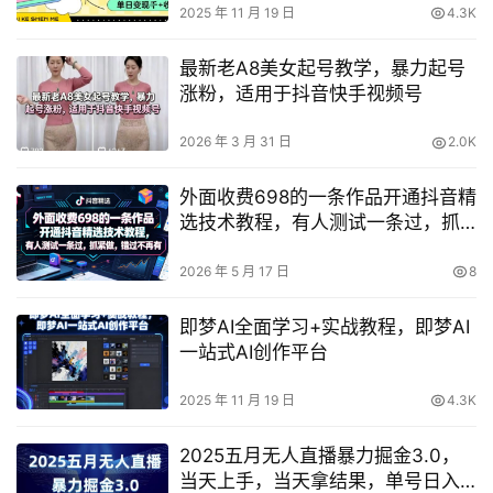
2025 年 11 月 19 日
4.3K
最新老A8美女起号教学，暴力起号
涨粉，适用于抖音快手视频号
2026 年 3 月 31 日
2.0K
外面收费698的一条作品开通抖音精
选技术教程，有人测试一条过，抓
紧做，错过不再有
2026 年 5 月 17 日
8
即梦AI全面学习+实战教程，即梦AI
一站式AI创作平台
2025 年 11 月 19 日
4.3K
2025五月无人直播暴力掘金3.0，
当天上手，当天拿结果，单号日入