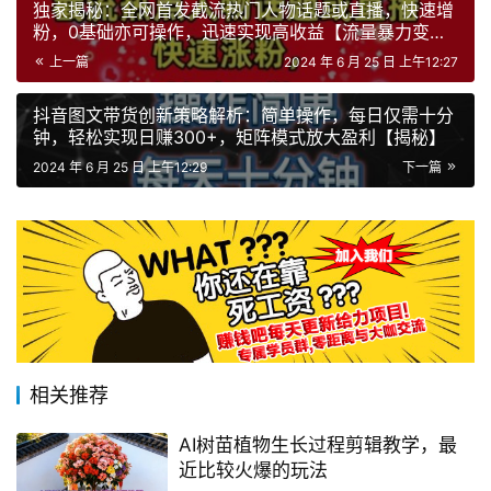
独家揭秘：全网首发截流热门人物话题或直播，快速增
粉，0基础亦可操作，迅速实现高收益【流量暴力变
现】
上一篇
2024 年 6 月 25 日 上午12:27
抖音图文带货创新策略解析：简单操作，每日仅需十分
钟，轻松实现日赚300+，矩阵模式放大盈利【揭秘】
2024 年 6 月 25 日 上午12:29
下一篇
相关推荐
AI树苗植物生长过程剪辑教学，最
近比较火爆的玩法