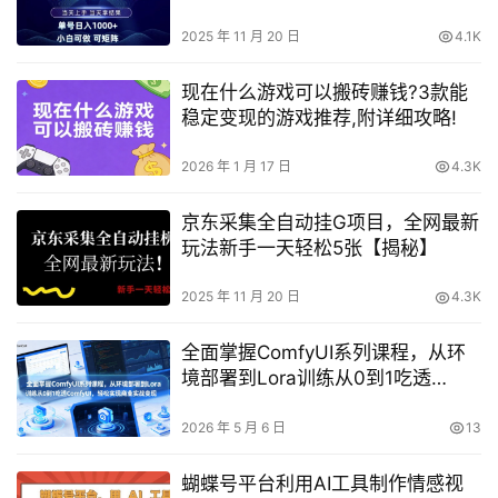
1k+小白可做可矩阵【揭秘】
2025 年 11 月 20 日
4.1K
现在什么游戏可以搬砖赚钱?3款能
稳定变现的游戏推荐,附详细攻略!
2026 年 1 月 17 日
4.3K
京东采集全自动挂G项目，全网最新
玩法新手一天轻松5张【揭秘】
2025 年 11 月 20 日
4.3K
全面掌握ComfyUI系列课程，从环
境部署到Lora训练从0到1吃透
ComfyUI，轻松实现商业实战变现
2026 年 5 月 6 日
13
蝴蝶号平台利用AI工具制作情感视