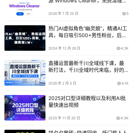
源 Windows Cleaner，免费清理C
盘、腾出几十G，还支持C盘迁移
2026 年 7 月 25 日
5
热门AI虚拟角色“幽灵娘”，精通AI工
具，每日吸引500+男性粉丝，后端
变现超1万元【深度解析】
2024 年 12 月 26 日
4.2K
直播运营最新千川全域线下课，最
新打法，千川全域时代来临，好的
课看完，少走弯路（26年2月）
2026 年 2 月 5 日
4.1K
2025对口型详细教程以及利用AI批
量快速出视频
2025 年 11 月 20 日
4.3K
拼夕夕搬砖+快递回收，低门槛人人