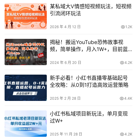
某私域大V情感短视频玩法，短视频
引流闭环玩法
2026 年 4 月 12 日
1.2K
揭秘！搬运YouTube恐怖故事视
频，简单操作，月入1W+，目前蓝
海，快速入局！
2024 年 6 月 20 日
4.2K
新手必看！小红书直播零基础起号
全攻略：从0到1打造高效运营策略
2025 年 2 月 28 日
4.4K
小红书私域项目新玩法，单月变现
过W+
2025 年 11 月 28 日
4.2K