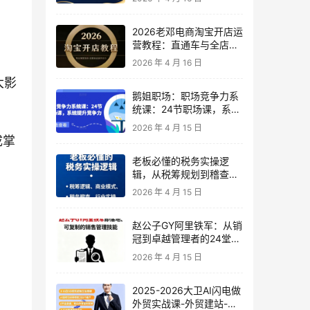
2026老邓电商淘宝开店运
营教程：直通车与全店推
广系统课
2026 年 4 月 16 日
大影
鹅姐职场：职场竞争力系
统课：24节职场课，系统
提升竞争力
2026 年 4 月 15 日
成掌
老板必懂的税务实操逻
辑，从税筹规划到稽查应
对，为企业稳健增长保驾
2026 年 4 月 15 日
护航
赵公子GY阿里铁军：从销
冠到卓越管理者的24堂实
战课
2026 年 4 月 15 日
2025-2026大卫AI闪电做
外贸实战课-外贸建站-开