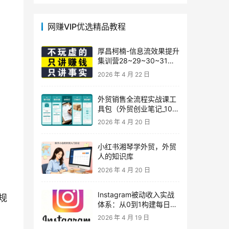
网赚VIP优选精品教程
厚昌柯楠-信息流效果提升
集训营28~29~30~31
期，智能投放·巨量AD/百
2026 年 4 月 22 日
度优化·AI提效指南
外贸销售全流程实战课工
具包（外贸创业笔记_10年
外贸经验）
2026 年 4 月 20 日
小红书湘琴学外贸，外贸
人的知识库
2026 年 4 月 20 日
Instagram被动收入实战
规
体系：从0到1构建每日盈
利的自动销售漏斗
2026 年 4 月 19 日