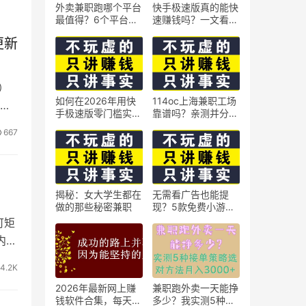
外卖兼职跑哪个平台
快手极速版真的能快
最值得？6个平台实
速赚钱吗？一文看懂
测对比
真相
更新
）
如何在2026年用快
114oc上海兼职工场
初创
手极速版零门槛实现
靠谱吗？亲测并分享
日赚50元？5个实操
3个最新上海兼职机
667
技巧
会
揭秘：女大学生都在
无需看广告也能提
做的那些秘密兼职
现？5款免费小游戏
实测可到账支付宝
可矩
内
4.2K
2026年最新网上赚
兼职跑外卖一天能挣
钱软件合集，每天免
多少？我实测5种接