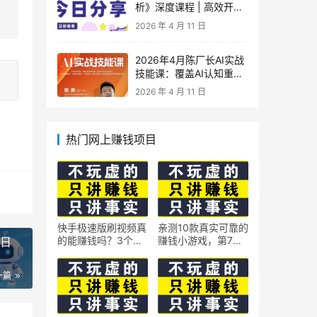
析》深度课程 | 高效开
车、极速投产系统实操课
2026 年 4 月 11 日
2026年4月陈厂长AI实战
技能课：覆盖AI认知重
构、智能体与大模型解
2026 年 4 月 11 日
析、提示词工程、AI记忆
体系、语料运营及coze平
台智能体搭建全核心内容
热门网上赚钱项目
快手极速版刷视频真
亲测10款真实可靠的
的能赚钱吗？3个隐
赚钱小游戏，第7款
阵日
藏技巧实测揭秘
最适合通勤路上玩
一篇