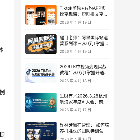
Tiktok剪映+右豹APP实
操变现课：短剧推文变现
全教程来了！
2026 年 4 月 19 日
醒目老师：阿里国际站运
营系列课 – 从0到1掌握平
台运营核心技巧
体
2026 年 4 月 19 日
2026TK中视频变现实战
教程：从0到1掌握开通、
养号、剪辑到变现，新手
2026 年 4 月 18 日
副业首选
例
生财有术2026.3.28杭州
航海家年度AI大会：前沿
趋势×落地案例×技能图谱
2026 年 4 月 17 日
许林芳赢在管理： 如何培
养打胜仗的团队特训营
提
2026 年 4 月 16 日