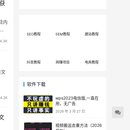
获
费网上兼职赚钱正规
单策略，选对方法月
平台推荐(每日更
入3000+
新)！
目内
。
SEO教程
SEM教程
建站教程
4.3K
抖音教程
网赚项目
电商教程
推文
软件下载
4.2K
wps2023电信版,一直在
用，无广告
2026 年 3 月 27 日
文
视频搬运去重方法（2026