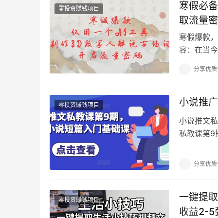
寒假必备
零投资赚钱项目
取流量密
寒假爆款，
容：在当今
之前，我尝
分享优质
小说推广
零投资赚钱项目
小说推文私
私教课第9
学).mp4
分享优质
一键提取
零投资赚钱项目
收益2-5