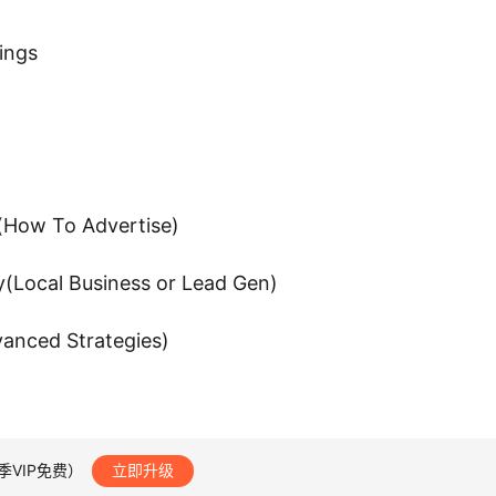
ings
ow To Advertise)
cal Business or Lead Gen)
nced Strategies)
季VIP免费）
立即升级