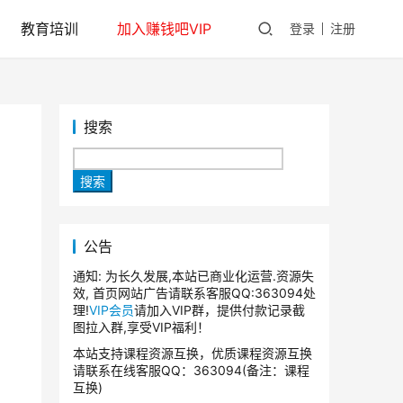
教育培训
加入赚钱吧VIP
登录
注册
搜索
搜索
公告
通知: 为长久发展,本站已商业化运营.资源失
效, 首页网站广告请联系客服QQ:363094处
理!
VIP会员
请加入VIP群，提供付款记录截
图拉入群,享受VIP福利！
本站支持课程资源互换，优质课程资源互换
请联系在线客服QQ：363094(备注：课程
互换)