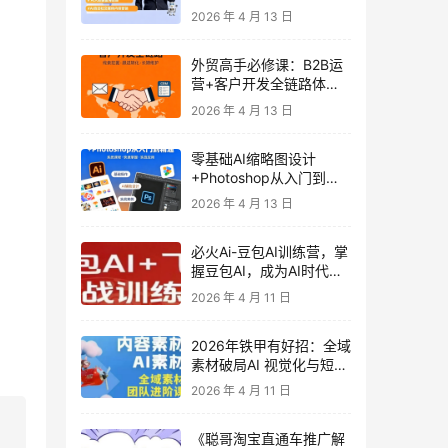
发客户-内容营销-从0到3
2026 年 4 月 13 日
做外贸实战课6-27期
外贸高手必修课：B2B运
营+客户开发全链路体系
课 | 从0到1成为外贸精英
2026 年 4 月 13 日
零基础AI缩略图设计
+Photoshop从入门到精
通 全套教程（含形象照拍
2026 年 4 月 13 日
摄精修）
必火Ai-豆包AI训练营，掌
握豆包AI，成为AI时代的
全能型人才
2026 年 4 月 11 日
2026年铁甲有好招：全域
素材破局AI 视觉化与短剧
营销实战指南——高效增
2026 年 4 月 11 日
长秘籍，系统掌握可落
地、能跑量的内容与投放
《聪哥淘宝直通车推广解
策略