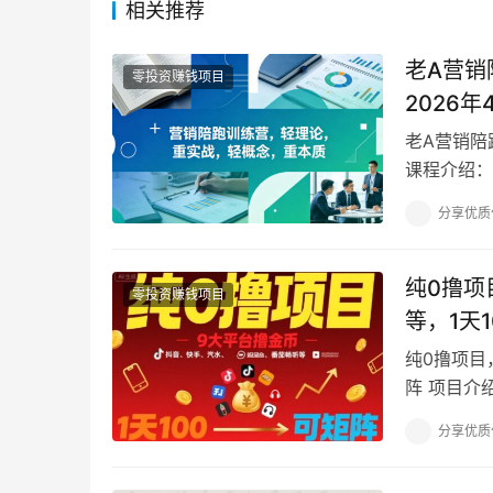
相关推荐
老A营销
零投资赚钱项目
2026年
老A营销陪
课程介绍：
企业的老板
分享优质
纯0撸项
零投资赚钱项目
等，1天
纯0撸项目
阵 项目介
容： 抖极基
分享优质