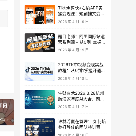
Tiktok剪映+右豹APP实
操变现课：短剧推文变现
全教程来了！
2026 年 4 月 19 日
醒目老师：阿里国际站运
营系列课 – 从0到1掌握平
台运营核心技巧
2026 年 4 月 19 日
2026TK中视频变现实战
教程：从0到1掌握开通、
养号、剪辑到变现，新手
2026 年 4 月 18 日
副业首选
生财有术2026.3.28杭州
航海家年度AI大会：前沿
趋势×落地案例×技能图谱
如何
2026 年 4 月 17 日
一篇
许林芳赢在管理： 如何培
养打胜仗的团队特训营
2026 年 4 月 16 日