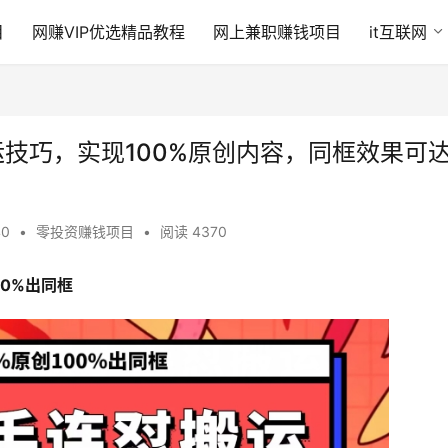
目
网赚VIP优选精品教程
网上兼职赚钱项目
it互联网
技巧，实现100%原创内容，同框效果可
40
•
零投资赚钱项目
•
阅读 4370
00%出同框