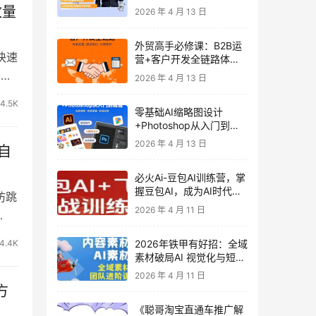
发客户-内容营销-从0到3
放量
2026 年 4 月 13 日
做外贸实战课6-27期
外贸高手必修课：B2B运
快速
营+客户开发全链路体系
课 | 从0到1成为外贸精英
，不
2026 年 4 月 13 日
4.5K
零基础AI缩略图设计
+Photoshop从入门到精
通 全套教程（含形象照拍
2026 年 4 月 13 日
自
摄精修）
必火Ai-豆包AI训练营，掌
握豆包AI，成为AI时代的
防跳
全能型人才
2026 年 4 月 11 日
2026年铁甲有好招：全域
4.4K
素材破局AI 视觉化与短剧
营销实战指南——高效增
2026 年 4 月 11 日
长秘籍，系统掌握可落
方
地、能跑量的内容与投放
《聪哥淘宝直通车推广解
策略