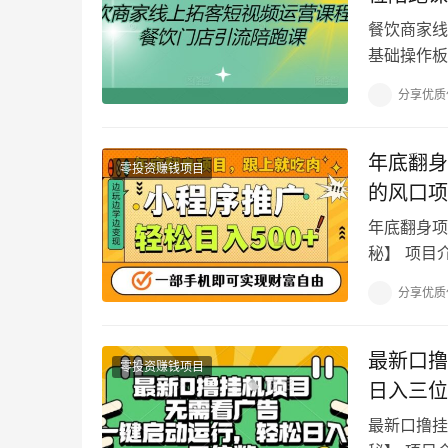
餐饮商家线
基础操作板
操作板块】
分享优质
年底翻身
零投资赚钱项目
的风口项
年底翻身项
秘】 项目
这个项目我
分享优质
最新口撸
零投资赚钱项目
日入三位
最新口撸挂