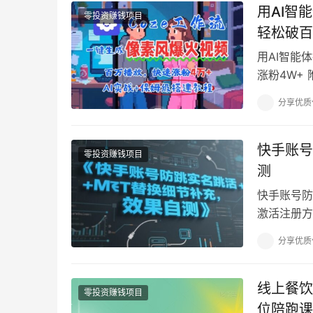
用AI智
零投资赚钱项目
轻松破百
用AI智能
涨粉4W+
管是年轻人
分享优质
快手账号
零投资赚钱项目
测
快手账号防
激活注册方
202506
分享优质
线上餐饮
零投资赚钱项目
位陪跑课