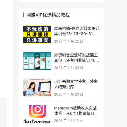
网赚VIP优选精品教程
厚昌柯楠-信息流效果提升
集训营28~29~30~31
期，智能投放·巨量AD/百
2026 年 4 月 22 日
度优化·AI提效指南
外贸销售全流程实战课工
具包（外贸创业笔记_10年
外贸经验）
2026 年 4 月 20 日
小红书湘琴学外贸，外贸
人的知识库
2026 年 4 月 20 日
Instagram被动收入实战
体系：从0到1构建每日盈
利的自动销售漏斗
2026 年 4 月 19 日