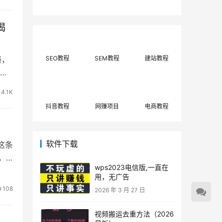
费网上兼职赚钱正规
单策略，选对方法月
平台推荐(每日更
入3000+
新)！
揭
秘，
SEO教程
SEM教程
建站教程
史故
4.1K
抖音教程
网赚项目
电商教程
软件下载
这条
，
wps2023电信版,一直在
用，无广告
108
2026 年 3 月 27 日
视频搬运去重方法（2026