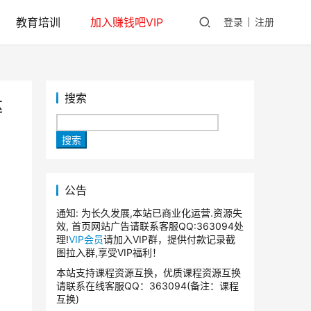
教育培训
加入赚钱吧VIP
登录
注册
搜索
达
搜索
公告
通知: 为长久发展,本站已商业化运营.资源失
效, 首页网站广告请联系客服QQ:363094处
理!
VIP会员
请加入VIP群，提供付款记录截
图拉入群,享受VIP福利！
本站支持课程资源互换，优质课程资源互换
请联系在线客服QQ：363094(备注：课程
互换)