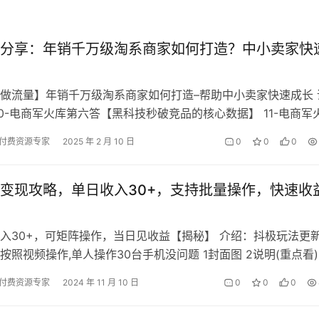
分享：年销千万级淘系商家如何打造？中小卖家快
做流量】年销千万级淘系商家如何打造–帮助中小卖家快速成长 
10-电商军火库第六答【黑科技秒破竞品的核心数据】 11-电商军
促期间老品维护流量方法…
付费资源专家
2025 年 2 月 10 日
0
0
0
变现攻略，单日收入30+，支持批量操作，快速收
入30+，可矩阵操作，当日见收益【揭秘】 介绍：抖极玩法更
按照视频操作,单人操作30台手机没问题 1封面图 2说明(重点看)
4视频教程
付费资源专家
2024 年 11 月 10 日
0
0
0