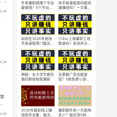
，
外卖兼职跑哪个平台
快手极速版真的能快
最值得？6个平台实
速赚钱吗？一文看懂
4.4K
测对比
真相
如何在2026年用快
114oc上海兼职工场
手极速版零门槛实现
靠谱吗？亲测并分享
日赚50元？5个实操
3个最新上海兼职机
技巧
会
4.3K
揭秘：女大学生都在
无需看广告也能提
做的那些秘密兼职
现？5款免费小游戏
实测可到账支付宝
营
铺淘
2026年最新网上赚
兼职跑外卖一天能挣
4.0K
钱软件合集，每天免
多少？我实测5种接