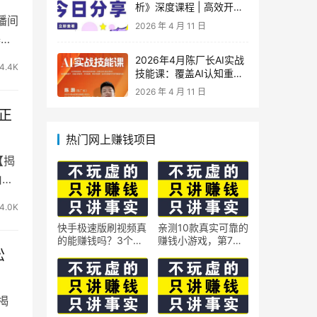
析》深度课程 | 高效开
播间
车、极速投产系统实操课
2026 年 4 月 11 日
基础
2026年4月陈厂长AI实战
4.4K
技能课：覆盖AI认知重
构、智能体与大模型解
2026 年 4 月 11 日
析、提示词工程、AI记忆
正
体系、语料运营及coze平
台智能体搭建全核心内容
热门网上赚钱项目
【揭
由，
4.0K
快手极速版刷视频真
亲测10款真实可靠的
的能赚钱吗？3个隐
赚钱小游戏，第7款
松
藏技巧实测揭秘
最适合通勤路上玩
揭