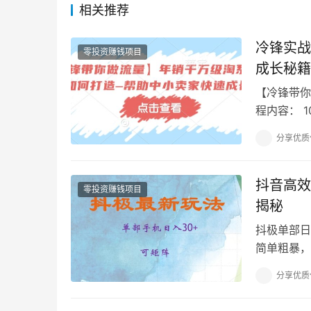
相关推荐
冷锋实战
零投资赚钱项目
成长秘籍
【冷锋带你
程内容： 
第七答【大
分享优质
抖音高效
零投资赚钱项目
揭秘
抖极单部日
简单粗暴，
相关图片 
分享优质