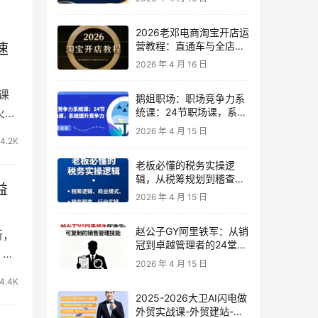
2026老邓电商淘宝开店运
营教程：直通车与全店推
速
广系统课
2026 年 4 月 16 日
课
鹅姐职场：职场竞争力系
火库
统课：24节职场课，系统
提升竞争力
2026 年 4 月 15 日
4.2K
老板必懂的税务实操逻
辑，从税筹规划到稽查应
益
对，为企业稳健增长保驾
2026 年 4 月 15 日
护航
赵公子GY阿里铁军：从销
新，
冠到卓越管理者的24堂实
 3
战课
2026 年 4 月 15 日
4.4K
2025-2026大卫AI闪电做
外贸实战课-外贸建站-开