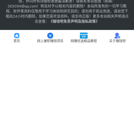
除，并向所有持版权者致最深歉意！请联系本站管理（邮箱：
363094@qq.com）将及时予以相关内容的删除！本站所发布的一切学习教
程、软件等资料仅限用于学习体验和研究目的；请勿用于商业用途，请自觉下
载后24小时内删除，如果您喜欢该资料，请支持正版！更多本站相关声明请点
击查看：
《
赚钱吧免责声明及隐私政策
》
首页
网上兼职赚钱项目
网赚优选精品教程
关于赚钱吧