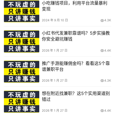
小吃赚钱项目，利用平台流量暴利
变现
2024 年 9 月 10 日
4.3K
小红书代发兼职靠谱吗？5步实操教
你安全避坑赚钱
2026 年 1 月 27 日
4.4K
推广手游能赚佣金吗？看看这5个靠
谱兼职平台
2026 年 1 月 27 日
4.3K
想在附近找兼职？这5个实用渠道别
错过
2026 年 1 月 27 日
4.4K