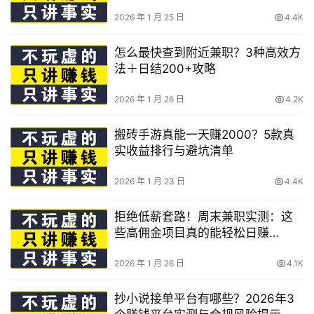
2026 年 1 月 25 日
4.4K
怎么最快查到附近兼职？3种高效方
法＋日结200+攻略
2026 年 1 月 26 日
4.2K
搬砖手游真能一天赚2000？5款真
实收益排行与避坑清单
2026 年 1 月 23 日
4.4K
拒绝低薪套路！周末兼职实测：这
些高佣金项目真的能轻松日赚
200+吗
2026 年 1 月 26 日
4.1K
抄小说接单平台有哪些？2026年3