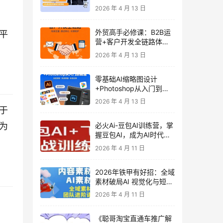
发客户-内容营销-从0到3
2026 年 4 月 13 日
做外贸实战课6-27期
外贸高手必修课：B2B运
平
营+客户开发全链路体系
课 | 从0到1成为外贸精英
2026 年 4 月 13 日
零基础AI缩略图设计
+Photoshop从入门到精
通 全套教程（含形象照拍
2026 年 4 月 13 日
摄精修）
于
为
必火Ai-豆包AI训练营，掌
握豆包AI，成为AI时代的
全能型人才
2026 年 4 月 11 日
2026年铁甲有好招：全域
素材破局AI 视觉化与短剧
营销实战指南——高效增
2026 年 4 月 11 日
长秘籍，系统掌握可落
地、能跑量的内容与投放
《聪哥淘宝直通车推广解
策略