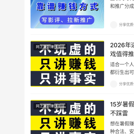
和推广分成
持续稳定盈
分享优质
2026
网上兼职赚钱项目
戏值得推
适合一个人
都衍生出可
售装备、材
分享优质
15岁暑
网上兼职赚钱项目
不踩雷
想在暑假赚
种合法、安