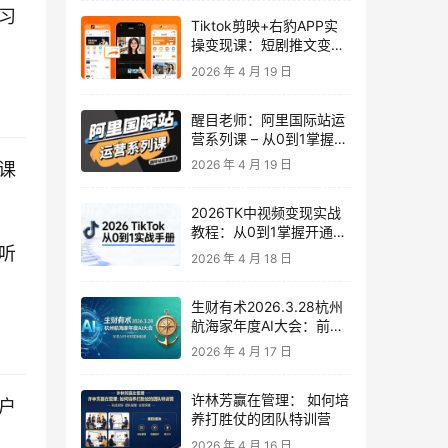
习
Tiktok剪映+右豹APP实
操变现课：短剧推文变现
全教程来了！
2026 年 4 月 19 日
醒目老师：阿里国际站运
营系列课 – 从0到1掌握平
台运营核心技巧
2026 年 4 月 19 日
课
2026TK中视频变现实战
教程：从0到1掌握开通、
养号、剪辑到变现，新手
听
2026 年 4 月 18 日
副业首选
生财有术2026.3.28杭州
航海家年度AI大会：前沿
趋势×落地案例×技能图谱
2026 年 4 月 17 日
许林芳赢在管理： 如何培
户
养打胜仗的团队特训营
2026 年 4 月 16 日