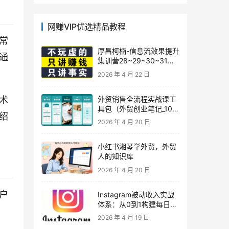
网赚VIP优选精品教程
常
厚昌柯楠-信息流效果提升
通
集训营28~29~30~31
期，智能投放·巨量AD/百
2026 年 4 月 22 日
度优化·AI提效指南
外贸销售全流程实战课工
术
具包（外贸创业笔记_10年
绍
外贸经验）
2026 年 4 月 20 日
小红书湘琴学外贸，外贸
人的知识库
2026 年 4 月 20 日
户
Instagram被动收入实战
体系：从0到1构建每日盈
利的自动销售漏斗
2026 年 4 月 19 日