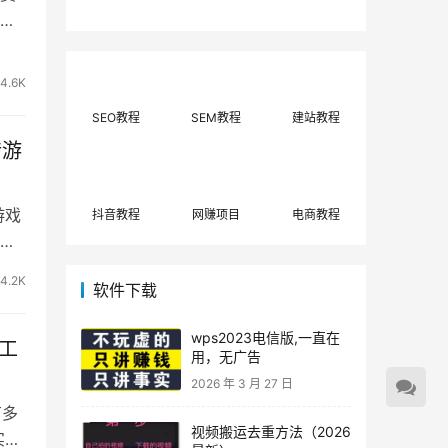
费网上兼职赚钱正规
单策略，选对方法月
到
平台推荐(每日更
入3000+
新)！
4.6K
SEO教程
SEM教程
建站教程
砖游
游戏
抖音教程
网赚项目
电商教程
出
4.2K
软件下载
wps2023电信版,一直在
工
用，无广告
2026 年 3 月 27 日
有多
视频搬运去重方法（2026
实不