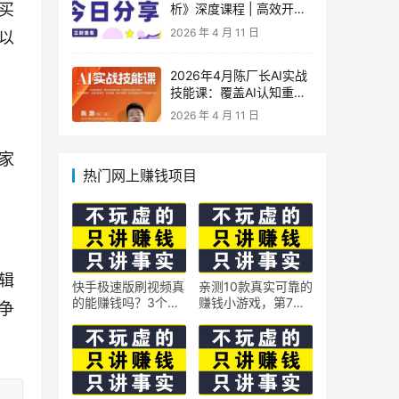
买
析》深度课程 | 高效开
车、极速投产系统实操课
2026 年 4 月 11 日
以
2026年4月陈厂长AI实战
技能课：覆盖AI认知重
构、智能体与大模型解
2026 年 4 月 11 日
析、提示词工程、AI记忆
体系、语料运营及coze平
家
台智能体搭建全核心内容
热门网上赚钱项目
辑
快手极速版刷视频真
亲测10款真实可靠的
的能赚钱吗？3个隐
赚钱小游戏，第7款
争
藏技巧实测揭秘
最适合通勤路上玩