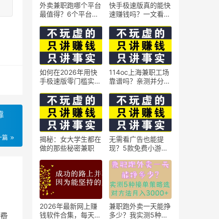
外卖兼职跑哪个平台
快手极速版真的能快
最值得？6个平台实
速赚钱吗？一文看懂
测对比
真相
如何在2026年用快
114oc上海兼职工场
手极速版零门槛实现
靠谱吗？亲测并分享
日赚50元？5个实操
3个最新上海兼职机
技巧
会
靠
一篇
揭秘：女大学生都在
无需看广告也能提
做的那些秘密兼职
现？5款免费小游戏
实测可到账支付宝
2026年最新网上赚
兼职跑外卖一天能挣
钱软件合集，每天免
多少？我实测5种接
费