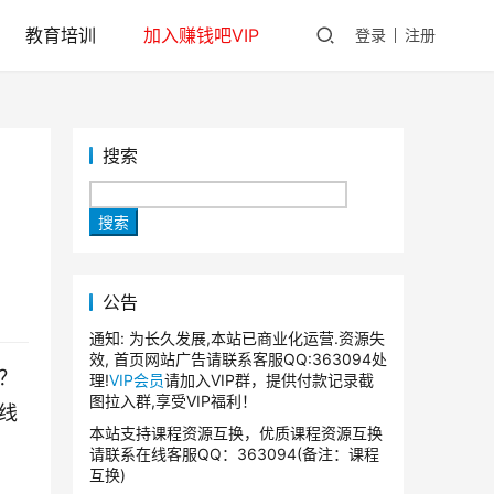
教育培训
加入赚钱吧VIP
登录
注册
搜索
搜索
公告
通知: 为长久发展,本站已商业化运营.资源失
效, 首页网站广告请联系客服QQ:363094处
？
理!
VIP会员
请加入VIP群，提供付款记录截
图拉入群,享受VIP福利！
线
本站支持课程资源互换，优质课程资源互换
请联系在线客服QQ：363094(备注：课程
互换)