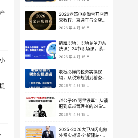
产
2026老邓电商淘宝开店运
营教程：直通车与全店推
广系统课
2026 年 4 月 16 日
鹅姐职场：职场竞争力系
统课：24节职场课，系统
提升竞争力
2026 年 4 月 15 日
小
老板必懂的税务实操逻
辑，从税筹规划到稽查应
对，为企业稳健增长保驾
提
2026 年 4 月 15 日
护航
赵公子GY阿里铁军：从销
冠到卓越管理者的24堂实
战课
2026 年 4 月 15 日
2025-2026大卫AI闪电做
、
外贸实战课-外贸建站-开