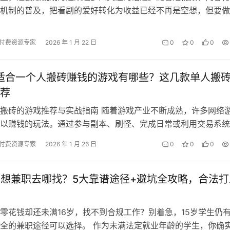
机制的普及，把看剧的爱好转化为收益已经不再是空想，但要做
利，需要选择合适的方法和可靠的平台…
付费资源专家
2026 年 1 月 22 日
0
0
0
年适合一个人搬砖赚钱的游戏有哪些？这几款单人搬
荐
搬砖的游戏推荐与实战指南 随着游戏产业不断成熟，许多网络
以赚钱的玩法。通过参与副本、刷怪、完成日常或利用交易系统
料等虚拟物品，玩家有机会将游戏内…
付费资源专家
2026 年 1 月 26 日
0
0
0
假想兼职去哪找？5大靠谱途径+避坑全攻略，合法打
零花钱却还未满16岁，找不到合规工作？别着急，15岁学生仍
全的兼职途径可以选择。 作为未满法定就业年龄的学生，你确