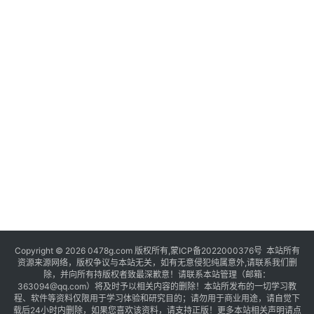
Copyright © 2026 0478g.com 版权所有,蒙ICP备2022000376号 本站所有
资源来源网络，版权争议与本站无关，如有无意侵犯纯属意外,请联系我们删
除，并向所有持版权者致最深歉意！请联系本站管理（邮箱：
363094@qq.com）将及时予以相关内容的删除！本站所发布的一切学习教
程、软件等资料仅限用于学习体验和研究目的；请勿用于商业用途，请自觉下
载后24小时内删除，如果您喜欢该资料，请支持正版！更多本站相关声明请点