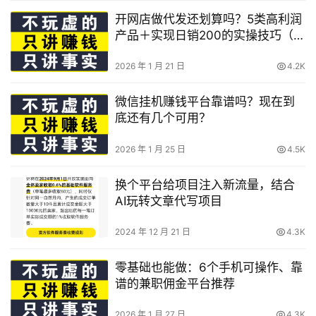
开网店做代发还划算吗？5类高利润
产品＋实现日销200的实操技巧（含
可靠货源）
2026 年 1 月 21 日
4.2K
微信挂机赚钱平台靠谱吗？现在到
底还有几个可用？
2026 年 1 月 25 日
4.5K
换个平台给项目注入新流量，结合
AI玩转文章代写项目
2024 年 12 月 21 日
4.3K
零基础也能做：6个手机可操作、靠
谱的兼职佣金平台推荐
2026 年 1 月 27 日
4.3K