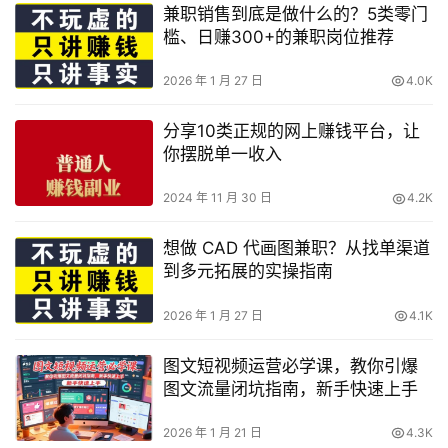
兼职销售到底是做什么的？5类零门
槛、日赚300+的兼职岗位推荐
2026 年 1 月 27 日
4.0K
分享10类正规的网上赚钱平台，让
你摆脱单一收入
2024 年 11 月 30 日
4.2K
想做 CAD 代画图兼职？从找单渠道
到多元拓展的实操指南
2026 年 1 月 27 日
4.1K
图文短视频运营必学课，教你引爆
图文流量闭坑指南，新手快速上手
2026 年 1 月 21 日
4.3K