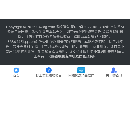
Copyright © 2026 0478g.com 版权所有,蒙ICP备2022000376号 本站所有
资源来源网络，版权争议与本站无关，如有无意侵犯纯属意外,请联系我们删
除，并向所有持版权者致最深歉意！请联系本站管理（邮箱：
363094@qq.com）将及时予以相关内容的删除！本站所发布的一切学习教
程、软件等资料仅限用于学习体验和研究目的；请勿用于商业用途，请自觉下
载后24小时内删除，如果您喜欢该资料，请支持正版！更多本站相关声明请点
击查看：
《
赚钱吧免责声明及隐私政策
》
首页
网上兼职赚钱项目
网赚优选精品教程
关于赚钱吧