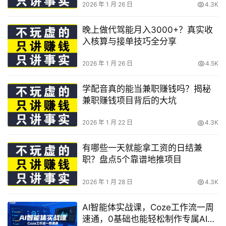
2026 年 1 月 26 日
4.3K
晚上做代驾能月入3000+？真实收
入核算与接单技巧全分享
2026 年 1 月 26 日
4.5K
学配音真的能当兼职赚钱吗？揭秘
兼职赚钱项目背后的大坑
2026 年 1 月 22 日
4.3K
有哪些一天就能拿工资的日结兼
职？盘点5个靠谱地推项目
2026 年 1 月 28 日
4.3K
AI智能体实战课，Coze工作流一周
速通，0基础也能轻松制作专属AI智