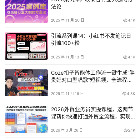
法论
2025 年 11 月 20 日
4.1K
引流系列课14：小红书不发笔记日
引流100+粉
2025 年 11 月 13 日
4.1K
Coze扣子智能体工作流一键生成“胖
贵妃对口型唱歌“短视频，全流程保
姆级教学
2025 年 11 月 19 日
4.3K
2026外贸业务员实操课程，这两节
课帮你快速打通外贸全流程，实现
首单突破
2026 年 3 月 26 日
2.1K