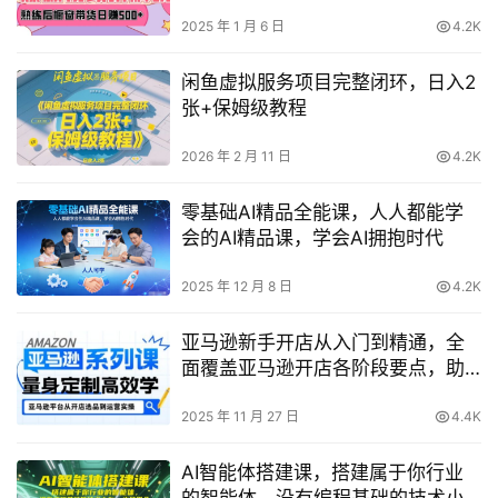
行列
2025 年 1 月 6 日
4.2K
闲鱼虚拟服务项目完整闭环，日入2
张+保姆级教程
2026 年 2 月 11 日
4.2K
零基础AI精品全能课，人人都能学
会的AI精品课，学会AI拥抱时代
2025 年 12 月 8 日
4.2K
亚马逊新手开店从入门到精通，全
面覆盖亚马逊开店各阶段要点，助
新手从入门到精通
2025 年 11 月 27 日
4.4K
AI智能体搭建课，搭建属于你行业