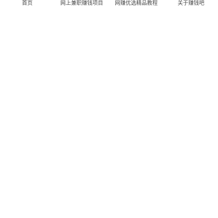
首页
网上兼职赚钱项目
网赚优选精品教程
关于赚钱吧