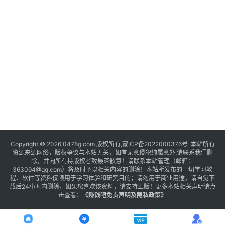
Copyright © 2026 0478g.com 版权所有,蒙ICP备2022000376号 本站所有
资源来源网络，版权争议与本站无关，如有无意侵犯纯属意外,请联系我们删
除，并向所有持版权者致最深歉意！请联系本站管理（邮箱：
363094@qq.com）将及时予以相关内容的删除！本站所发布的一切学习教
程、软件等资料仅限用于学习体验和研究目的；请勿用于商业用途，请自觉下
载后24小时内删除，如果您喜欢该资料，请支持正版！更多本站相关声明请点
击查看：
《
赚钱吧免责声明及隐私政策
》