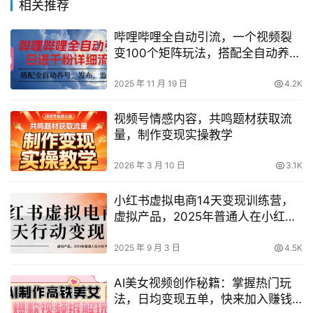
相关推荐
哔哩哔哩全自动引流，一个视频裂
变100个矩阵玩法，搭配全自动养
号，发布，监控工具【揭秘】
2025 年 11 月 19 日
4.2K
视频号情感内容，共鸣题材获取流
量，制作变现实操教学
2026 年 3 月 10 日
3.1K
小红书虚拟电商14天变现训练营，
虚拟产品，2025年普通人在小红书
最后的搞钱机会（更新）
2025 年 9 月 3 日
4.5K
AI美女视频创作秘籍：掌握热门玩
法，日均变现五单，快来加入赚钱