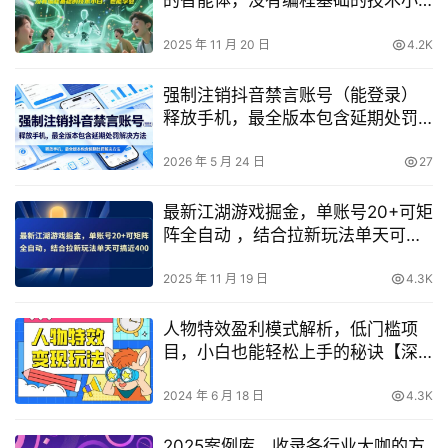
的智能体，没有编程基础的技术小
白，也能学会
2025 年 11 月 20 日
4.2K
强制注销抖音禁言账号（能登录）
释放手机，最全版本包含延期处罚
解决方法
2026 年 5 月 24 日
27
最新江湖游戏掘金，单账号20+可矩
阵全自动 ，结合拉新玩法单天可搞
4张+【揭秘】
2025 年 11 月 19 日
4.3K
人物特效盈利模式解析，低门槛项
目，小白也能轻松上手的秘诀【深
度揭秘】
2024 年 6 月 18 日
4.3K
2025案例库，收录各行业大咖的方