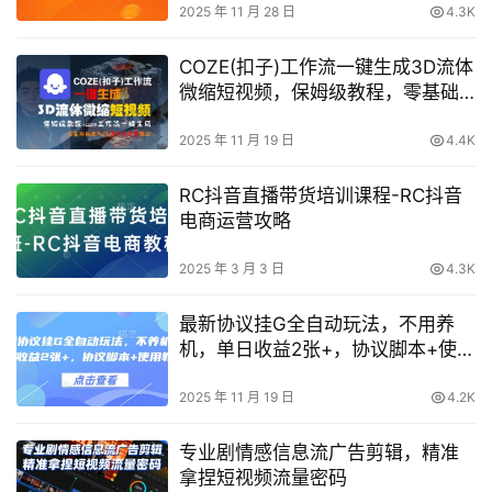
2025 年 11 月 28 日
4.3K
COZE(扣子)工作流一键生成3D流体
微缩短视频，保姆级教程，零基础
快速入门
2025 年 11 月 19 日
4.4K
RC抖音直播带货培训课程-RC抖音
电商运营攻略
2025 年 3 月 3 日
4.3K
最新协议挂G全自动玩法，不用养
机，单日收益2张+，协议脚本+使用
教程【揭秘】
2025 年 11 月 19 日
4.2K
专业剧情感信息流广告剪辑，精准
拿捏短视频流量密码