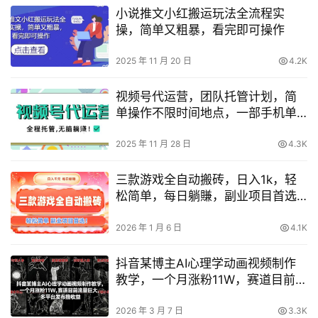
小说推文小红搬运玩法全流程实
操，简单又粗暴，看完即可操作
2025 年 11 月 20 日
4.2K
视频号代运营，团队托管计划，简
单操作不限时间地点，一部手机单
月轻松变现5k【揭秘】
2025 年 11 月 28 日
4.3K
三款游戏全自动搬砖，日入1k，轻
松简单，每日躺賺，副业项目首选
【揭秘】
2026 年 1 月 6 日
4.1K
抖音某博主AI心理学动画视频制作
教学，一个月涨粉11W，赛道目前流
量巨大，多平台发布撸收益
2026 年 3 月 7 日
3.3K