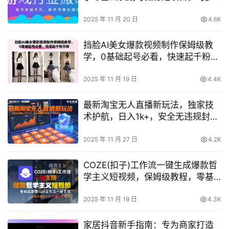
开批量矩阵【揭秘】
2025 年 11 月 20 日
4.6K
挡脸AI美女爆款视频制作保姆级教
学，0基础起号必看，快速起千粉万
粉
2025 年 11 月 19 日
4.4K
最新淘宝无人直播新玩法，独家技
术护航，日入1k+，安全无违规封号
风险，可矩阵放大【揭秘】
2025 年 11 月 27 日
4.2K
COZE(扣子)工作流一键生成爆款哲
学主义短视频，保姆级教程，零基
础快速入门
2025 年 11 月 19 日
4.3K
家居抖音新手指南：专为商家打造