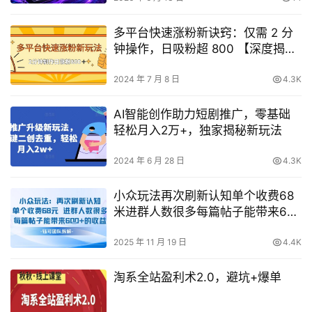
多平台快速涨粉新诀窍：仅需 2 分
钟操作，日吸粉超 800 【深度揭
秘】
2024 年 7 月 8 日
4.3K
AI智能创作助力短剧推广，零基础
轻松月入2万+，独家揭秘新玩法
2024 年 6 月 28 日
4.3K
小众玩法再次刷新认知单个收费68
米进群人数很多每篇帖子能带来6张
的收益
2025 年 11 月 19 日
4.4K
淘系全站盈利术2.0，避坑+爆单