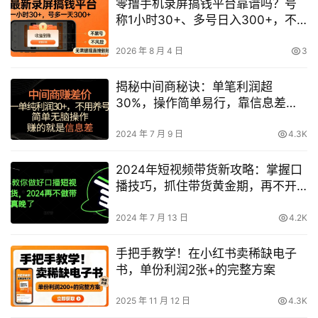
零撸手机录屏搞钱平台靠谱吗？号
称1小时30+、多号日入300+，不
黑号不风控、免提现秒到账【揭
秘】
2026 年 8 月 4 日
3
揭秘中间商秘诀：单笔利润超
30%，操作简单易行，靠信息差轻
松日赚1000+
2024 年 7 月 9 日
4.3K
2024年短视频带货新攻略：掌握口
播技巧，抓住带货黄金期，再不开
始你就落后了！
2024 年 7 月 13 日
4.2K
手把手教学！在小红书卖稀缺电子
书，单份利润2张+的完整方案
2025 年 11 月 12 日
4.3K