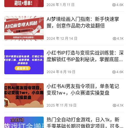
2026 年 1 月 11 日
4.6K
AI梦境绘画入门指南：新手快速掌
握，创意作品助力收益翻倍
2024 年 12 月 14 日
4.1K
小红书IP打造与变现实战训练营：深
度解锁红书IP盈利秘诀，掌握底层逻
辑与实操技巧，实战训练全面提
升！
2024 年 8 月 19 日
4.6K
小红书AI男友指令项目，单条笔记
变现1w+，小众赛道实操复盘
2025 年 11 月 19 日
4.1K
热门全自动打金游戏，日入1k，新
手零基础长期可做稳定项目，可多