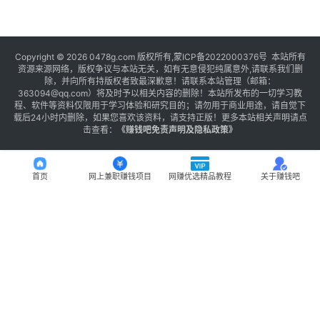
Copyright © 2026 0478g.com 版权所有,蒙ICP备2022000376号 本站所有
资源来源网络，版权争议与本站无关，如有无意侵犯纯属意外,请联系我们删
除，并向所有持版权者致最深歉意！请联系本站管理（邮箱：
363094@qq.com）将及时予以相关内容的删除！本站所发布的一切学习教
程、软件等资料仅限用于学习体验和研究目的；请勿用于商业用途，请自觉下
载后24小时内删除，如果您喜欢该资料，请支持正版！更多本站相关声明请点
击查看：
《
赚钱吧免责声明及隐私政策
》
首页
网上兼职赚钱项目
网赚优选精品教程
关于赚钱吧