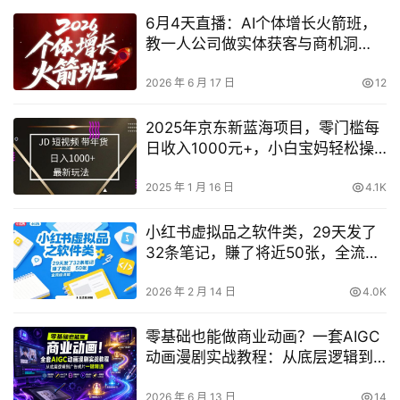
6月4天直播：AI个体增长火箭班，
教一人公司做实体获客与商机洞
察，在躺平与内卷间找到“普通人创
收”的第三曲线
2026 年 6 月 17 日
12
2025年京东新蓝海项目，零门槛每
日收入1000元+，小白宝妈轻松操
作全解析
2025 年 1 月 16 日
4.1K
小红书虚拟品之软件类，29天发了
32条笔记，賺了将近50张，全流程
讲解
2026 年 2 月 14 日
4.0K
零基础也能做商业动画？一套AIGC
动画漫剧实战教程：从底层逻辑到
广告成片一键掌握
2026 年 6 月 13 日
14