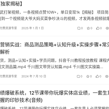
【独家揭秘】
比武打架视频，一条视频点赞10W+，单日变现1k【揭秘】 项目简
刷到一个视频是大爷大妈买菜争吵决斗的视频，才发两条视频就
点赞量 虽然画质粗糙。但…
付费资源专家
2025 年 1 月 1 日
0
0
0
营销实战：商品测品策略+认知升级+实操步骤+常
解析
货，测品+认知+实操+学员问题，抖音千川教程投放教程 课程
图文测品篇.mp4 千川图文带货认知篇.mp4 千川图文实操篇
4 千川图文实操篇（2）.…
付费资源专家
2024 年 7 月 10 日
0
0
0
绩爆破系统，12节课带你玩爆实体店业绩，一套生
握的印钞技术(音频)
爆破系统，12节课带你玩爆实体店业绩，一套生意人必须掌握