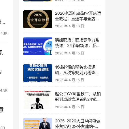
2026老邓电商淘宝开店运
营教程：直通车与全店推
爆了
广系统课
2026 年 4 月 16 日
4.1K
鹅姐职场：职场竞争力系
统课：24节职场课，系统
提升竞争力
见
2026 年 4 月 15 日
老板必懂的税务实操逻
内
辑，从税筹规划到稽查应
对，为企业稳健增长保驾
2026 年 4 月 15 日
护航
4.5K
赵公子GY阿里铁军：从销
冠到卓越管理者的24堂实
战课
2026 年 4 月 15 日
意
2025-2026大卫AI闪电做
外贸实战课-外贸建站-开
的印