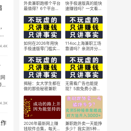
外卖兼职跑哪个平台
快手极速版真的能快
揭
最值得？6个平台实
速赚钱吗？一文看懂
测对比
真相
秘，
上限
如何在2026年用快
114oc上海兼职工场
4.4K
手极速版零门槛实现
靠谱吗？亲测并分享
日赚50元？5个实操
3个最新上海兼职机
技巧
会
粉
视网
揭秘：女大学生都在
无需看广告也能提
带的
做的那些秘密兼职
现？5款免费小游戏
实测可到账支付宝
4.3K
工作
2026年最新网上赚
兼职跑外卖一天能挣
钱软件合集，每天免
多少？我实测5种接