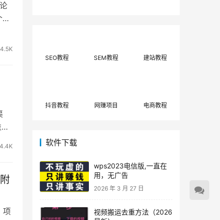
无论
费网上兼职赚钱正规
单策略，选对方法月
平台推荐(每日更
入3000+
个全
新)！
4.5K
SEO教程
SEM教程
建站教程
抖音教程
网赚项目
电商教程
渠
益长
软件下载
4.4K
wps2023电信版,一直在
用，无广告
【附
2026 年 3 月 27 日
 项
视频搬运去重方法（2026