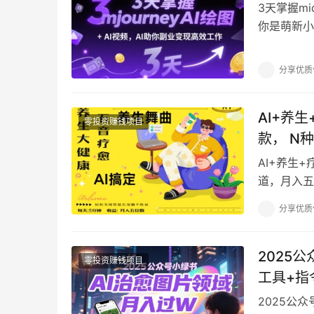
3天掌握mi
你是萌新小
新的创意世
分享优质
AI+养
零投资赚钱项目
款， N
AI+养生
道，月入五
尾收益都安排
分享优质
2025
零投资赚钱项目
工具+指
2025公