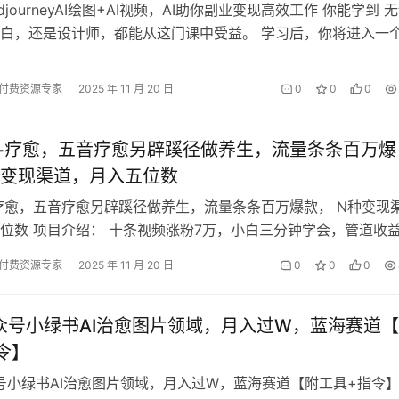
djourneyAI绘图+AI视频，AI助你副业变现高效工作 你能学到 
白，还是设计师，都能从这门课中受益。 学习后，你将进入一
界，通过最前…
付费资源专家
2025 年 11 月 20 日
0
0
0
生+疗愈，五音疗愈另辟蹊径做养生，流量条条百万爆
种变现渠道，月入五位数
+疗愈，五音疗愈另辟蹊径做养生，流量条条百万爆款， N种变现
位数 项目介绍： 十条视频涨粉7万，小白三分钟学会，管道收
上 AI2025年是风口…
付费资源专家
2025 年 11 月 20 日
0
0
0
公众号小绿书AI治愈图片领域，月入过W，蓝海赛道
令】
众号小绿书AI治愈图片领域，月入过W，蓝海赛道【附工具+指令】