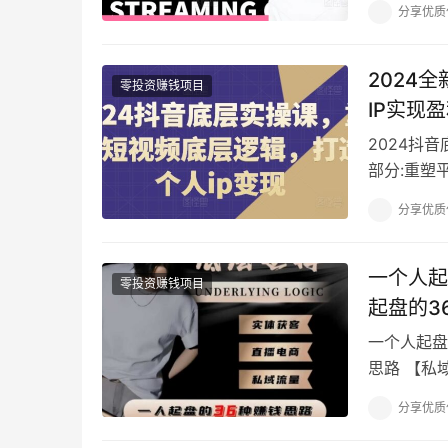
分享优质
2024
零投资赚钱项目
IP实现
2024抖
部分:重塑
商业闭环 
分享优质
一个人起
零投资赚钱项目
起盘的3
一个人起盘
思路 【私
分为四个模
分享优质