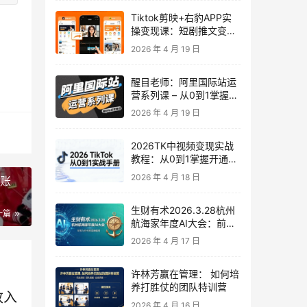
Tiktok剪映+右豹APP实
操变现课：短剧推文变现
全教程来了！
2026 年 4 月 19 日
醒目老师：阿里国际站运
营系列课 – 从0到1掌握平
台运营核心技巧
2026 年 4 月 19 日
2026TK中视频变现实战
教程：从0到1掌握开通、
养号、剪辑到变现，新手
2026 年 4 月 18 日
粉账
副业首选
生财有术2026.3.28杭州
一篇
航海家年度AI大会：前沿
趋势×落地案例×技能图谱
2026 年 4 月 17 日
许林芳赢在管理： 如何培
养打胜仗的团队特训营
收入
2026 年 4 月 16 日