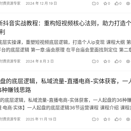
付费资源专家
2024 年 12 月 19 日
0
0
0
全新抖音实战教程：重构短视频核心法则，助力打造
盈利
音底层实操课，​重塑短视频底层逻辑，打造个人ip变现 课程大纲 
平台的底层逻辑 第一章:庙会原理 在平台庙会里面找到定位 第二章
以终为始做成交的…
付费资源专家
2024 年 8 月 3 日
0
0
0
盘的底层逻辑，私域流量-直播电商-实体获客，一
6种賺钱思路
的底层逻辑，私域流量-直播电商-实体获客，一人起盘的36种
域·电商·实体】一人起盘的底层逻辑36节运营课程 课程介绍 课程
块，循序渐进,帮助你从…
付费资源专家
2025 年 11 月 19 日
0
0
0