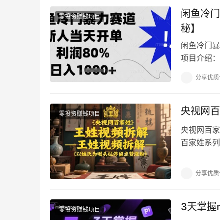
闲鱼冷门
零投资赚钱项目
秘】
闲鱼冷门暴
项目介绍：
高，可以兼
分享优质
央视网百
零投资赚钱项目
央视网百家
百家姓系列
情感共鸣+
分享优质
3天掌握m
零投资赚钱项目