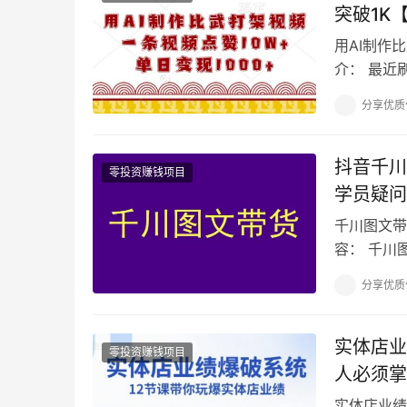
突破1K
用AI制作
介： 最近
10W+的
分享优质
抖音千川
零投资赚钱项目
学员疑问
千川图文带
容： 千川
（1）.mp
分享优质
实体店业
零投资赚钱项目
人必须掌
实体店业绩