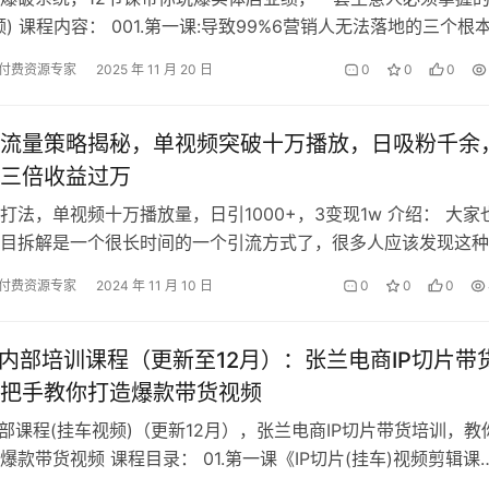
频) 课程内容： 001.第一课:导致99%6营销人无法落地的三个根
02.第二课:…
付费资源专家
2025 年 11 月 20 日
0
0
0
流量策略揭秘，单视频突破十万播放，日吸粉千余
三倍收益过万
打法，单视频十万播放量，日引1000+，3变现1w 介绍： 大家
目拆解是一个很长时间的一个引流方式了，很多人应该发现这种
流了，官方也不怎么给流量…
付费资源专家
2024 年 11 月 10 日
0
0
0
师内部培训课程（更新至12月）：张兰电商IP切片带
把手教你打造爆款带货视频
内部课程(挂车视频)（更新12月），张兰电商IP切片带货培训，教
爆款带货视频 课程目录： 01.第一课《IP切片(挂车)视频剪辑课
02.第二课…