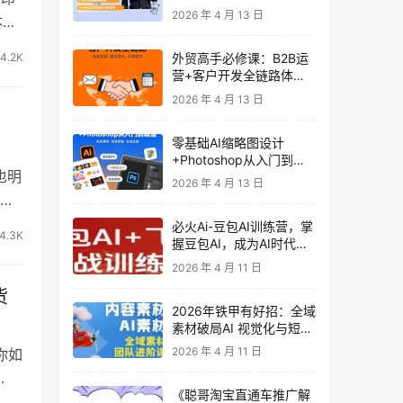
发客户-内容营销-从0到3
2026 年 4 月 13 日
本原
做外贸实战课6-27期
4.2K
外贸高手必修课：B2B运
营+客户开发全链路体系
课 | 从0到1成为外贸精英
2026 年 4 月 13 日
，
零基础AI缩略图设计
+Photoshop从入门到精
也明
通 全套教程（含形象照拍
2026 年 4 月 13 日
摄精修）
视
必火Ai-豆包AI训练营，掌
4.3K
握豆包AI，成为AI时代的
全能型人才
2026 年 4 月 11 日
货
2026年铁甲有好招：全域
素材破局AI 视觉化与短剧
营销实战指南——高效增
2026 年 4 月 11 日
你如
长秘籍，系统掌握可落
地、能跑量的内容与投放
《聪哥淘宝直通车推广解
策略