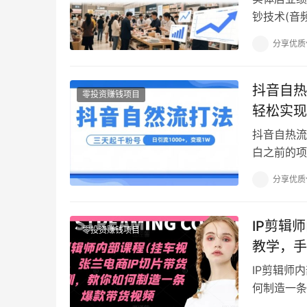
钞技术(音
因,aac 0
分享优质
抖音自热
零投资赚钱项目
轻松实现
抖音自热流
白之前的项
频很难再引
分享优质
IP剪辑
零投资赚钱项目
教学，手
IP剪辑师
何制造一条
程》.mp4 