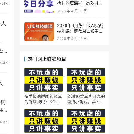
析》深度课程 | 高效开
4.4K
车、极速投产系统实操课
2026 年 4 月 11 日
个人
2026年4月陈厂长AI实战
技能课：覆盖AI认知重
构、智能体与大模型解
2026 年 4 月 11 日
析、提示词工程、AI记忆
第一
体系、语料运营及coze平
:
台智能体搭建全核心内容
热门网上赚钱项目
4.3K
人
快手极速版刷视频真
亲测10款真实可靠的
的能赚钱吗？3个隐
赚钱小游戏，第7款
賺钱
藏技巧实测揭秘
最适合通勤路上玩
共
4.3K