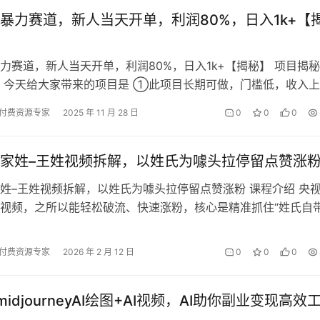
暴力赛道，新人当天开单，利润80%，日入1k+【
力赛道，新人当天开单，利润80%，日入1k+【揭秘】 项目揭
 今天给大家带来的项目是 ①此项目长期可做，门槛低，收入
职，可以全职 ②一部手机就…
付费资源专家
2025 年 11 月 28 日
0
0
0
家姓–王姓视频拆解，以姓氏为噱头拉停留点赞涨
姓–王姓视频拆解，以姓氏为噱头拉停留点赞涨粉 课程介绍 央
视频，之所以能轻松破流、快速涨粉，核心是精准抓住“姓氏自
央视权威背书”，以姓氏为核心…
付费资源专家
2026 年 2 月 12 日
0
0
0
idjourneyAI绘图+AI视频，AI助你副业变现高效