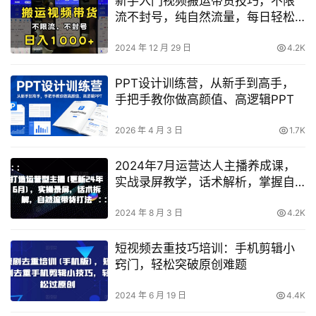
新手入门视频搬运带货技巧，不限
流不封号，纯自然流量，每日轻松
收入千元
2024 年 12 月 29 日
4.2K
PPT设计训练营，从新手到高手，
手把手教你做高颜值、高逻辑PPT
2026 年 4 月 3 日
1.7K
2024年7月运营达人主播养成课，
实战录屏教学，话术解析，掌握自
然引流直播带货技巧
2024 年 8 月 3 日
4.2K
短视频去重技巧培训：手机剪辑小
窍门，轻松突破原创难题
2024 年 6 月 19 日
4.4K