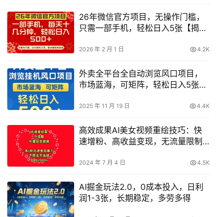
26年微信官方项目，无操作门槛，
只需一部手机，轻松日入5张【揭
秘】
2026 年 2 月 1 日
4.2K
外卖全平台全自动浏览风口项目，
市场蓝海，可矩阵，轻松日入5张+
【揭秘】
2025 年 11 月 19 日
4.4K
高效成果AI美女视频重绘技巧：快
速增粉、高收益变现，无流量限制
号封风险，每日2000+收益解析
【揭秘】
2024 年 7 月 4 日
4.5K
AI掘金玩法2.0，0成本投入，日利
润1-3张，长期稳定，多劳多得