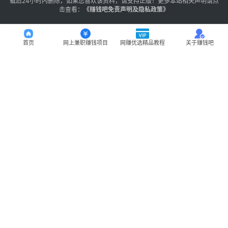
载后24小时内删除，如果您喜欢该资料，请支持正版！更多本站相关声明请点
击查看：
《
赚钱吧免责声明及隐私政策
》
首页
网上兼职赚钱项目
网赚优选精品教程
关于赚钱吧