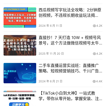
西瓜视频写字玩法全攻略：2分钟原
创视频，不违规长期收益玩法揭
秘，单日收益轻松几张！
2024 年 6 月 11 日
4.2K
直接抄！7 天打造 10W + 视频号风
景号，这个方法做微信视频号太牛
了(附详细教程)
2025 年 11 月 20 日
4.2K
二手车直播运营实战班：直播推广
策略、短视频营销技巧、千川广告
投放指南及直播全过程解析
2024 年 6 月 21 日
4.4K
【TikTok小白到大神】一站式教
学，带你从零开始，掌握安装、注
册、运营到变现全流程！