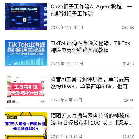
Coze扣子工作流Ai Agent教程，一
站解锁扣子工作流
2025 年 11 月 19 日
4.5K
TikTok出海掘金通关秘籍，TikTok
跨境电商全链路实战教程
2025 年 12 月 11 日
4.1K
抖音AI工具号测评项目，单号最高
涨粉15W+，单笔商单5.5k，也可进
伙伴计划，普通人可复制
2026 年 4 月 28 日
196
陌陌无人直播与网盘拉新的神秘玩
法 每日轻松获利 200 以上【深度揭
秘】
2024 年 8 月 31 日
4.1K