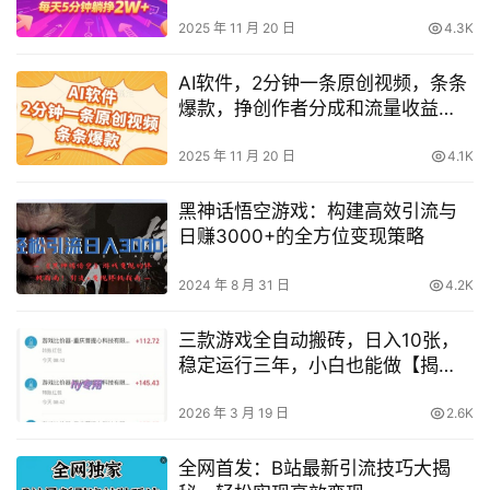
【揭秘】
2025 年 11 月 20 日
4.3K
AI软件，2分钟一条原创视频，条条
爆款，挣创作者分成和流量收益
【揭秘】
2025 年 11 月 20 日
4.1K
黑神话悟空游戏：构建高效引流与
日赚3000+的全方位变现策略
2024 年 8 月 31 日
4.2K
三款游戏全自动搬砖，日入10张，
稳定运行三年，小白也能做【揭
秘】
2026 年 3 月 19 日
2.6K
全网首发：B站最新引流技巧大揭