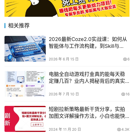
相关推荐
2026最新Coze2.0实战课：如何从
智能体与工作流构建，到Skill与
OpenClaw部署实现全链路落地？
2026 年 6 月 15 日
6
电脑全自动游戏打金真的能每天稳
定赚几百？业内人揭秘背后的真实
情况
2026 年 7 月 10 日
16
短剧拉新策略最新干货分享，实拍
加图文详解操作方法，小白也能快
速掌握
2024 年 11 月 20 日
4.3K