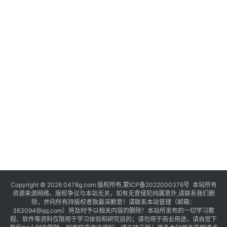
Copyright © 2026 0478g.com 版权所有,蒙ICP备2022000376号 本站所有
资源来源网络，版权争议与本站无关，如有无意侵犯纯属意外,请联系我们删
除，并向所有持版权者致最深歉意！请联系本站管理（邮箱：
363094@qq.com）将及时予以相关内容的删除！本站所发布的一切学习教
程、软件等资料仅限用于学习体验和研究目的；请勿用于商业用途，请自觉下