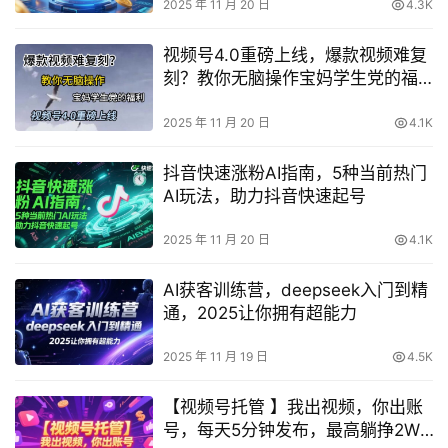
2025 年 11 月 20 日
4.3K
视频号4.0重磅上线，爆款视频难复
刻？教你无脑操作宝妈学生党的福
利【揭秘】
2025 年 11 月 20 日
4.1K
抖音快速涨粉AI指南，5种当前热门
AI玩法，助力抖音快速起号
2025 年 11 月 20 日
4.1K
AI获客训练营，deepseek入门到精
通，2025让你拥有超能力
2025 年 11 月 19 日
4.5K
【视频号托管 】我出视频，你出账
号，每天5分钟发布，最高躺挣2W+