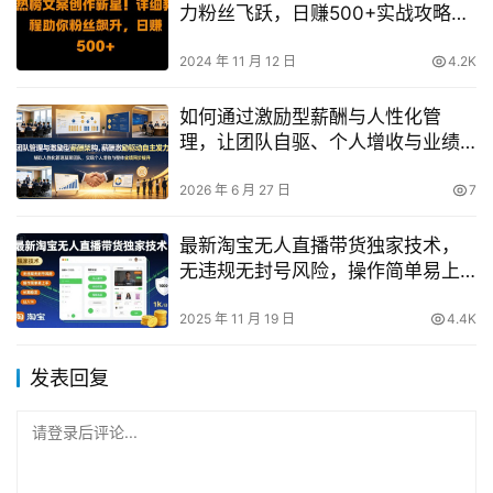
力粉丝飞跃，日赚500+实战攻略大
公开
2024 年 11 月 12 日
4.2K
如何通过激励型薪酬与人性化管
理，让团队自驱、个人增收与业绩
同步提升？
2026 年 6 月 27 日
7
最新淘宝无人直播带货独家技术，
无违规无封号风险，操作简单易上
手，长期稳定日入1k【揭秘】
2025 年 11 月 19 日
4.4K
发表回复
请登录后评论...