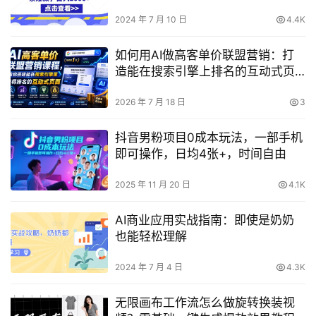
断，打造爆款攻略，日赚2000+内
幕曝光
2024 年 7 月 10 日
4.4K
如何用AI做高客单价联盟营销：打
造能在搜索引擎上排名的互动式页
面，把流量转化为高佣金成交（附
中英双语字幕）
2026 年 7 月 18 日
3
抖音男粉项目0成本玩法，一部手机
即可操作，日均4张+，时间自由
2025 年 11 月 20 日
4.1K
AI商业应用实战指南：即使是奶奶
也能轻松理解
2024 年 7 月 4 日
4.3K
无限画布工作流怎么做旋转换装视