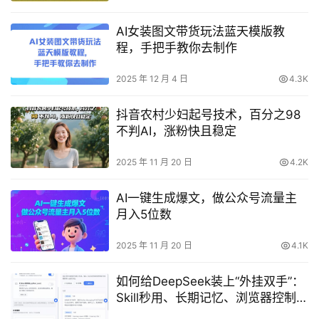
AI女装图文带货玩法蓝天模版教
程，手把手教你去制作
2025 年 12 月 4 日
4.3K
抖音农村少妇起号技术，百分之98
不判AI，涨粉快且稳定
2025 年 11 月 20 日
4.2K
AI一键生成爆文，做公众号流量主
月入5位数
2025 年 11 月 20 日
4.1K
如何给DeepSeek装上“外挂双手”：
Skill秒用、长期记忆、浏览器控制与
工具链（开源DeepSeek++）