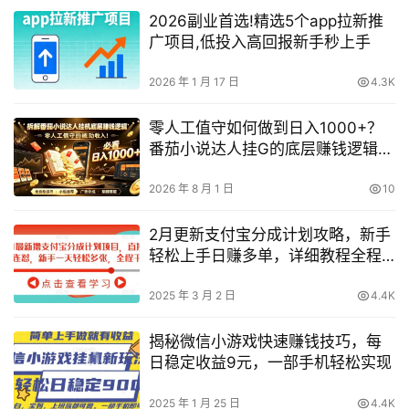
2026副业首选!精选5个app拉新推
广项目,低投入高回报新手秒上手
2026 年 1 月 17 日
4.3K
零人工值守如何做到日入1000+？
番茄小说达人挂G的底层赚钱逻辑深
度解析（保姆级落地）
2026 年 8 月 1 日
10
2月更新支付宝分成计划攻略，新手
轻松上手日赚多单，详细教程全程
分享
2025 年 3 月 2 日
4.4K
揭秘微信小游戏快速赚钱技巧，每
日稳定收益9元，一部手机轻松实现
2025 年 1 月 25 日
4.4K