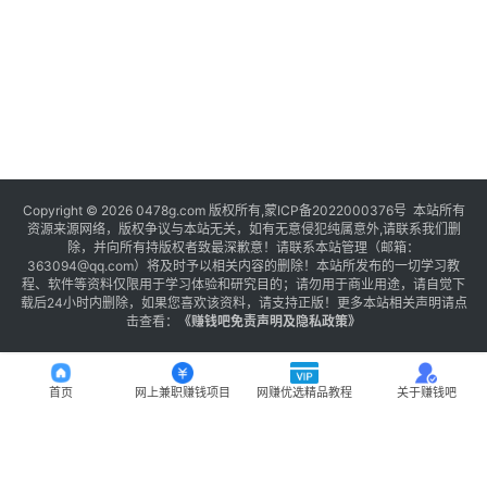
Copyright © 2026 0478g.com 版权所有,蒙ICP备2022000376号 本站所有
资源来源网络，版权争议与本站无关，如有无意侵犯纯属意外,请联系我们删
除，并向所有持版权者致最深歉意！请联系本站管理（邮箱：
363094@qq.com）将及时予以相关内容的删除！本站所发布的一切学习教
程、软件等资料仅限用于学习体验和研究目的；请勿用于商业用途，请自觉下
载后24小时内删除，如果您喜欢该资料，请支持正版！更多本站相关声明请点
击查看：
《
赚钱吧免责声明及隐私政策
》
首页
网上兼职赚钱项目
网赚优选精品教程
关于赚钱吧