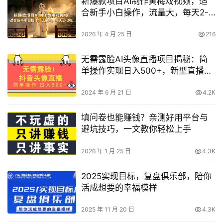
新爆款项目AI制作黄梅戏视频，适
合新手小白操作，流量大，每天2-3
张
2026 年 4 月 25 日
216
无需露脸AI头像直播项目揭秘：简
单操作实现日入500+，新型直播模
式！
2024 年 6 月 21 日
4.2K
填问卷也能赚钱？亲测好用平台与
避坑技巧，一文教你轻松上手
2026 年 1 月 25 日
4.3K
2025实现目标，复盘俱乐部，陪你
活成想要的幸福模样
2025 年 11 月 20 日
4.3K