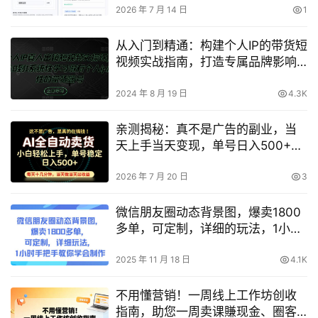
2026 年 7 月 14 日
1
从入门到精通：构建个人IP的带货短
视频实战指南，打造专属品牌影响
力与销售力【深度解析】
2024 年 8 月 19 日
4.3K
亲测揭秘：真不是广告的副业，当
天上手当天变现，单号日入500+能
长期稳定吗？
2026 年 7 月 20 日
3
微信朋友圈动态背景图，爆卖1800
多单，可定制，详细的玩法，1小时
手把手教你学会制作【第一期】
2025 年 11 月 18 日
4.1K
不用懂营销！一周线上工作坊创收
指南，助您一周卖课賺现金、圈客