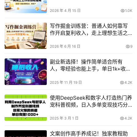
户
2026 年 4 月 15 日
1.0K
写作掘金训练营：普通人如何靠写
作开启复利收入，走上理想生活之
路（6月更新）
2026 年 6 月 16 日
9
副业新选择！操作简单适合所有
人，零经验也能上手，单日1k+收
益，实现睡后收入【揭秘】
2025 年 11 月 19 日
4.2K
使用DeepSeek和数字人打造热门养
宠科普视频，日入多单变现技巧分
享
2025 年 3 月 1 日
4.2K
文案创作高手养成记！独家教程助