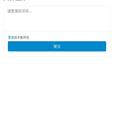
请登录后评论...
登录
后才能评论
提交