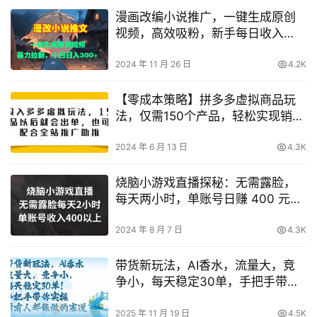
漫画改编小说推广，一键生成原创
视频，高效吸粉，新手每日收入
300元
2024 年 11 月 26 日
4.2K
【零成本策略】拼多多虚拟商品玩
法，仅需150个产品，轻松实现销
售，全站推广助力！
2024 年 6 月 13 日
4.3K
烧脑小游戏直播探秘：无需露脸，
每天两小时，单账号日赚 400 元以
上
2024 年 8 月 7 日
4.3K
带货新玩法，AI香水，流量大，竞
争小，每天稳定30单，手把手带你
实操所有人都能做的赛道
2025 年 11 月 19 日
4.5K