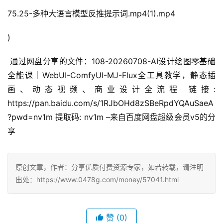
75.25-多种大语言模型反推提示词.mp4(1).mp4
)
 通过网盘分享的文件：108-20260708-AI设计绘图零基础
全能课｜WebUI-ComfyUI-MJ-Flux全工具教学，静态插
画、动态视频、商业设计全流程 链接: 
https://pan.baidu.com/s/1RJbOHd8zSBeRpdYQAuSaeA
?pwd=nv1m 提取码: nv1m –来自百度网盘超级会员v5的分
享
原创文章，作者：分享优质付费资源专家，如若转载，请注明
出处：https://www.0478g.com/money/57041.html
赞
(0)