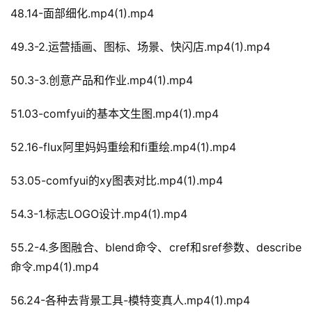
48.14-面部细化.mp4(1).mp4
49.3-2.运营插画、图标、场景、快闪店.mp4(1).mp4
50.3-3.创意产品和作业.mp4(1).mp4
51.03-comfyui的基本文生图.mp4(1).mp4
52.16-flux阿里妈妈重绘和fi重绘.mp4(1).mp4
53.05-comfyui的xy图表对比.mp4(1).mp4
54.3-1.标志LOGO设计.mp4(1).mp4
55.2-4.多图融合、blend命令、cref和sref参数、describe
命令.mp4(1).mp4
56.24-各种去背景工具-模特变真人.mp4(1).mp4