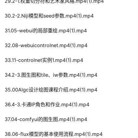
29.2-1.权重切分符和艺术家风格.mp4(1).mp4
30.2-2.Niji模型和seed参数.mp4(1).mp4
31.05-webui的局部重绘.mp4(1).mp4
32.08-webuicontrolnet.mp4(1).mp4
33.11-controlnet实例1.mp4(1).mp4
34.2-3.图生图和tile、iw参数.mp4(1).mp4
35.00Algc设计绘图课程介绍.mp4(1).mp4
36.4-3.卡通IP角色和作业.mp4(1).mp4
37.04-comfyui的图生图.mp4(1).mp4
38.06-flux模型的基本使用流程.mp4(1).mp4