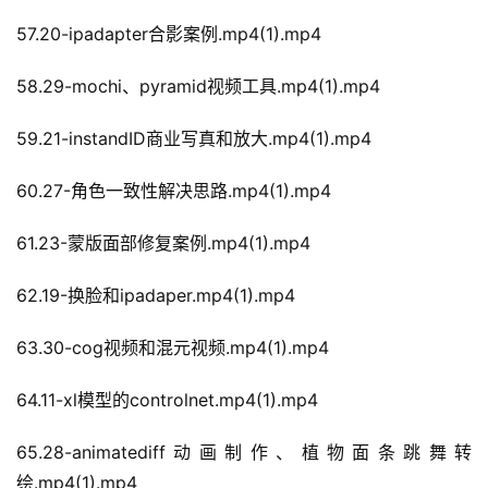
57.20-ipadapter合影案例.mp4(1).mp4
58.29-mochi、pyramid视频工具.mp4(1).mp4
59.21-instandID商业写真和放大.mp4(1).mp4
60.27-角色一致性解决思路.mp4(1).mp4
61.23-蒙版面部修复案例.mp4(1).mp4
62.19-换脸和ipadaper.mp4(1).mp4
63.30-cog视频和混元视频.mp4(1).mp4
64.11-xl模型的controlnet.mp4(1).mp4
65.28-animatediff动画制作、植物面条跳舞转
绘.mp4(1).mp4