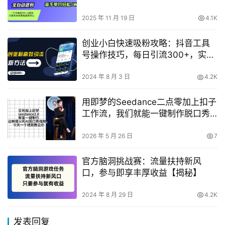
零投入【揭秘】
2025 年 11 月 19 日
4.1K
创业小白快速吸粉攻略：抖音工具
号操作技巧，每日引流300+，实践
为王而非纸上谈兵【深度解析】
2024 年 8 月 3 日
4.2K
用即梦的Seedance二点零加上扣子
工作流，我们就能一键制作脱口秀
视频，全程无需手动剪辑
2026 年 5 月 26 日
7
官方脑洞挑战赛：流量扶持新风
口，参与即享丰厚收益【揭秘】
2024 年 8 月 29 日
4.2K
发表回复