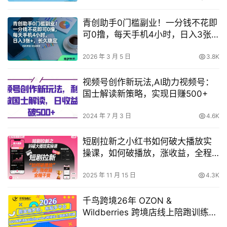
青创助手0门槛副业！一分钱不花即
可0撸，每天手机4小时，日入3张
+，长久稳定【揭秘】
2026 年 3 月 5 日
3.8K
视频号创作新玩法,AI助力视频号：
国士解读新策略，实现日赚500+
2024 年 7 月 3 日
4.6K
短剧拉新之小红书如何破大播放实
操课，如何破播放，涨收益，全程
干货
2025 年 11 月 15 日
4.3K
千鸟跨境26年 OZON &
Wildberries 跨境店线上陪跑训练
营：从新手入门到高阶进阶，如何