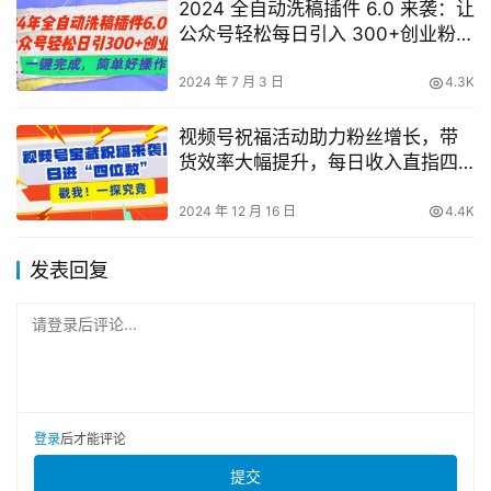
2024 全自动洗稿插件 6.0 来袭：让
公众号轻松每日引入 300+创业粉，
一键实现，简单易操作【独家揭
秘】
2024 年 7 月 3 日
4.3K
视频号祝福活动助力粉丝增长，带
货效率大幅提升，每日收入直指四
位数【实战技巧】
2024 年 12 月 16 日
4.4K
发表回复
请登录后评论...
登录
后才能评论
提交