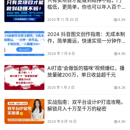
只有卖项目才能做到稳挣不赔，门
槛低，更简单，你也可以年入百个
W【揭秘】
2025 年 11 月 20 日
4.3K
2024 抖音图文创作指南：无成本制
作，简单搬运，快速实现一分钟作
品产出【独家揭秘】
2024 年 7 月 8 日
4.5K
AI打造“会做饭的猫咪”视频爆红，播
放量破200万，单日收益超千元
2025 年 1 月 3 日
4.2K
实战指南：双平台设计IP打造攻略，
解锁月入十万至千万的秘密
2024 年 8 月 19 日
4.5K