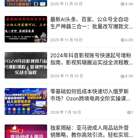
2025 年 11 月 15 日
4.4K
最新AI头条、百家、公众号全自动
生产神器三合一：批量改写爆款文
章，百分百过原创，矩阵操作日入
1k+【揭秘】
2025 年 11 月 19 日
4.0K
2024年抖音影视账号快速起号增粉
指南，影视剪辑搬运实战全流程教
学
2024 年 11 月 10 日
4.3K
零基础如何低成本快速切入俄罗斯
市场？Ozon跨境电商全阶实操课全
流程落地
2026 年 7 月 18 日
1
独家揭秘：亚马逊成人用品站外营
销策略，教你高效引流，轻松实现