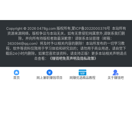
Copyright © 2026 0478g.com 版权所有,蒙ICP备2022000376号 本站所有
资源来源网络，版权争议与本站无关，如有无意侵犯纯属意外,请联系我们删
除，并向所有持版权者致最深歉意！请联系本站管理（邮箱：
363094@qq.com）将及时予以相关内容的删除！本站所发布的一切学习教
程、软件等资料仅限用于学习体验和研究目的；请勿用于商业用途，请自觉下
载后24小时内删除，如果您喜欢该资料，请支持正版！更多本站相关声明请点
击查看：
《
赚钱吧免责声明及隐私政策
》
首页
网上兼职赚钱项目
网赚优选精品教程
关于赚钱吧