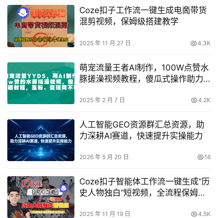
Coze扣子工作流一键生成电啇带货
混剪视频，保姆级搭建教学
2025 年 11 月 27 日
4.3K
萌宠流量王者AI制作，100W点赞水
豚搓澡视频教程，傻瓜式操作助力
涨粉与高效变现
2025 年 2 月 7 日
4.2K
人工智能GEO资源群汇总资源，助
力深耕AI赛道，快速提升实操能力
2026 年 5 月 20 日
16
Coze扣子智能体工作流一键生成“历
史人物独白“短视频，全流程保姆级
教学
2025 年 11 月 19 日
4.5K