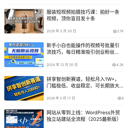
服装短视频拍摄技巧课：拍好一条
视频，顶你盲目发十条
2026 年 3 月 30 日
2.1K
新手小白也能操作的视频号批量引
流技巧，每日精准吸引创业粉丝
300+，月入过万的秘密揭露
2024 年 12 月 20 日
4.2K
拼享智创新赛道，轻松月入1W+，
门槛极低、收益稳定、可长期放大
的轻资产项目【揭秘】
2026 年 5 月 17 日
6
网站从零到上线：WordPress外贸
独立站建站全流程（2025最新版）