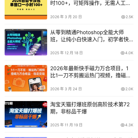
时100+，可矩阵操作，无需人工
【揭秘】
2026 年 3 月 20 日
2.5K
从零到精通Photoshop全能大师
班，让纯小白快速入门，初学者快
速升级
2025 年 12 月 18 日
4.0K
2026年最新快手磁力万合项目，1
比1一刀不剪搬运热门视频，撸磁力
万合收益
2026 年 3 月 24 日
2.0K
淘宝天猫打爆班原创高阶技术第72
期，非标品干爆
2025 年 11 月 19 日
4.3K