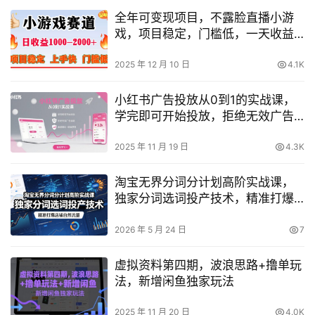
全年可变现项目，不露脸直播小游
戏，项目稳定，门槛低，一天收益
1k+【揭秘】
2025 年 12 月 10 日
4.1K
小红书广告投放从0到1的实战课，
学完即可开始投放，拒绝无效广告
消耗
2025 年 11 月 19 日
4.3K
淘宝无界分词分计划高阶实战课，
独家分词选词投产技术，精准打爆
店铺自然流量
2026 年 5 月 24 日
7
虚拟资料第四期，波浪思路+撸单玩
法，新增闲鱼独家玩法
2025 年 11 月 20 日
4.0K