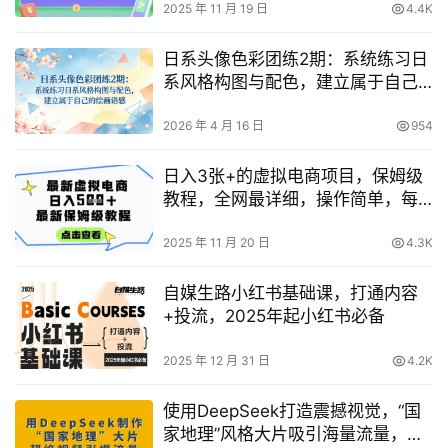
2025 年 11 月 19 日
4.4K
日系头像色彩团练2期：系统练习日
系风格构图与配色，建立属于自己
的绘画语感
2026 年 4 月 16 日
954
日入3张+的虚拟电商项目，保姆级
教程，全网最详细，操作简单，每
天一个小时，实现被动收入
2025 年 11 月 20 日
4.3K
自媒生路小红书基础课，打通内容
+投流，2025年起小红书必备
2025 年 12 月 31 日
4.2K
使用DeepSeek打造震撼视觉，“国
家地理”风格大片吸引海量流量，轻