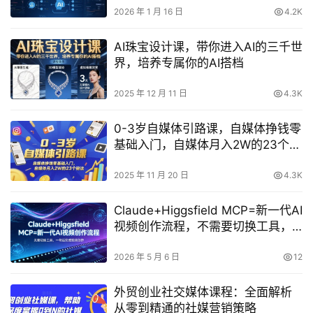
2026 年 1 月 16 日
4.2K
AI珠宝设计课，带你进入AI的三千世
界，培养专属你的AI搭档
2025 年 12 月 11 日
4.3K
0-3岁自媒体引路课，自媒体挣钱零
基础入门，自媒体月入2W的23个秘
法
2025 年 11 月 20 日
4.3K
Claude+Higgsfield MCP=新一代AI
视频创作流程，不需要切换工具，
一句话就能完成视频创作
2026 年 5 月 6 日
12
外贸创业社交媒体课程：全面解析
从零到精通的社媒营销策略