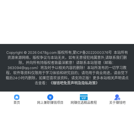
Copyright © 2026 0478g.com 版权所有,蒙ICP备2022000376号 本站所有
资源来源网络，版权争议与本站无关，如有无意侵犯纯属意外,请联系我们删
除，并向所有持版权者致最深歉意！请联系本站管理（邮箱：
363094@qq.com）将及时予以相关内容的删除！本站所发布的一切学习教
程、软件等资料仅限用于学习体验和研究目的；请勿用于商业用途，请自觉下
载后24小时内删除，如果您喜欢该资料，请支持正版！更多本站相关声明请点
击查看：
《
赚钱吧免责声明及隐私政策
》
首页
网上兼职赚钱项目
网赚优选精品教程
关于赚钱吧