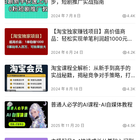
步，短剧推广实战指南
2024 年 7 月 8 日
4.4K
【淘宝独家赚钱项目】高价值商
品：轻松实现单笔利润超1000元，
零基础也能年入百万，可规模放大
操作【深度揭秘】
2024 年 6 月 24 日
4.2K
淘宝课程全解析：从新手到高手的
实战秘籍，揭秘竞争对手策略，打
造电商成功之路
2024 年 8 月 18 日
4.3K
普通人必学的AI课程-AI自媒体教程
2025 年 11 月 20 日
4.5K