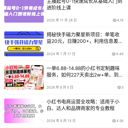
主播起号0-1快速成长从基础入门到
进阶线上课
2025 年 11 月 28 日
4.1K
揭秘快手磁力聚星新项目：单笔收
益20元，日赚200+，利用信息差月
入过万攻略
2024 年 7 月 17 日
4.4K
一单6.88-14.88的小红书定制趣味
服务，如何227天卖出2w+单、到手
13w+？
2026 年 8 月 5 日
3
小红书电商运营全攻略：适用于小
白、达人和品牌商家的专业教程
2024 年 6 月 13 日
4.5K