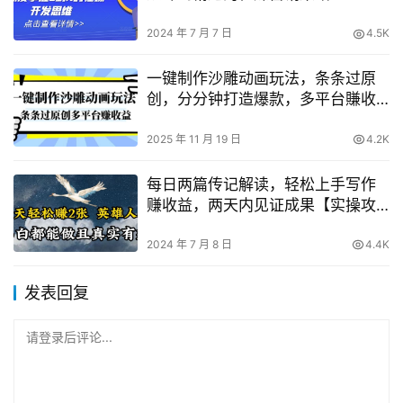
2024 年 7 月 7 日
4.5K
一键制作沙雕动画玩法，条条过原
创，分分钟打造爆款，多平台賺收
益【揭秘】
2025 年 11 月 19 日
4.2K
每日两篇传记解读，轻松上手写作
赚收益，两天内见证成果【实操攻
略】
2024 年 7 月 8 日
4.4K
发表回复
请登录后评论...