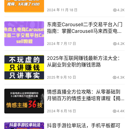
天内产出1500个作品
2024 年 11 月 18 日
4.2K
东南亚Carousell二手交易平台入门
指南：掌握Carousell马来西亚电商
使用技巧
2024 年 7 月 17 日
4.2K
2025年互联网赚钱最新方法大全：
从副业到全职的赚钱思路
2025 年 9 月 10 日
4.3K
情感直播全方位攻略：从零基础到
月销百万的情感主播培育课程【揭
秘】
2024 年 6 月 16 日
4.4K
抖音手游拉单玩法，手机平板都可