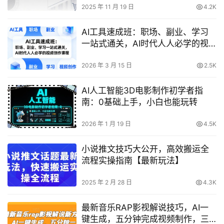
2025 年 11 月 19 日
4.2K
AI工具速成班：职场、副业、学习
一站式通关，AI时代人人必学的视
频创作课程
2026 年 3 月 15 日
2.5K
AI人工智能3D电影制作初学者指
南：0基础上手，小白也能玩转
2026 年 1 月 19 日
4.5K
小说推文技巧大公开，高效搬运全
流程实操指南【最新玩法】
2025 年 2 月 28 日
4.3K
最新音乐RAP影视解说技巧，AI一
键生成，五分钟完成视频制作，三