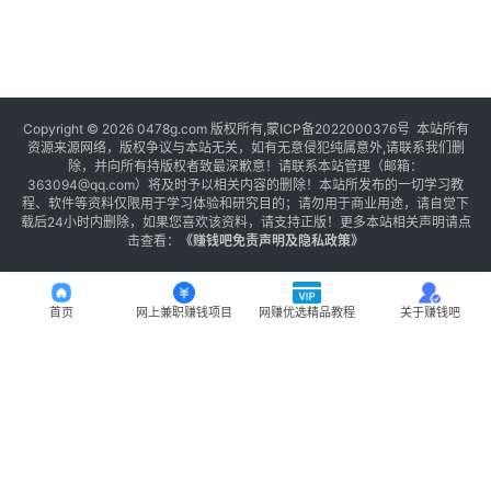
Copyright © 2026 0478g.com 版权所有,蒙ICP备2022000376号 本站所有
资源来源网络，版权争议与本站无关，如有无意侵犯纯属意外,请联系我们删
除，并向所有持版权者致最深歉意！请联系本站管理（邮箱：
363094@qq.com）将及时予以相关内容的删除！本站所发布的一切学习教
程、软件等资料仅限用于学习体验和研究目的；请勿用于商业用途，请自觉下
载后24小时内删除，如果您喜欢该资料，请支持正版！更多本站相关声明请点
击查看：
《
赚钱吧免责声明及隐私政策
》
首页
网上兼职赚钱项目
网赚优选精品教程
关于赚钱吧