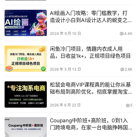
AI绘画入门攻略：零门槛教学，打
造设计小白到AI设计达人的蜕变之
路
2024 年 9 月 10 日
4.4K
闲鱼冷门项目，情趣内衣成人用
品，日收益1k+，正规项目绿色项目
2026 年 3 月 13 日
2.6K
松鼠会电商VIP课程真的能让你从基
础布局到高阶优化，彻底掌握淘宝
运营并提升流量与转化吗？
2026 年 6 月 22 日
5
Coupang中阶班+高阶班，0到1入
门跨境电商，在家一台电脑挣韩国
人的钱