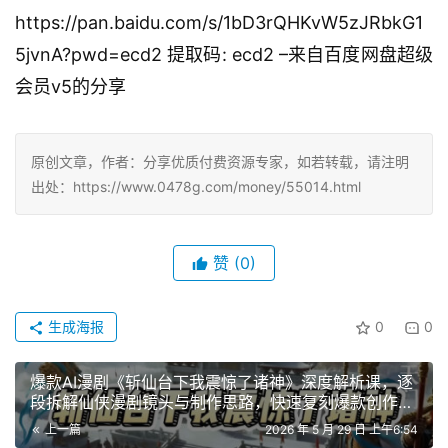
https://pan.baidu.com/s/1bD3rQHKvW5zJRbkG1
5jvnA?pwd=ecd2 提取码: ecd2 –来自百度网盘超级
会员v5的分享
原创文章，作者：分享优质付费资源专家，如若转载，请注明
出处：https://www.0478g.com/money/55014.html
赞
(0)
生成海报
0
0
爆款AI漫剧《斩仙台下我震惊了诸神》深度解析课，逐
段拆解仙侠漫剧镜头与制作思路，快速复刻爆款创作模
式
上一篇
2026 年 5 月 29 日 上午6:54