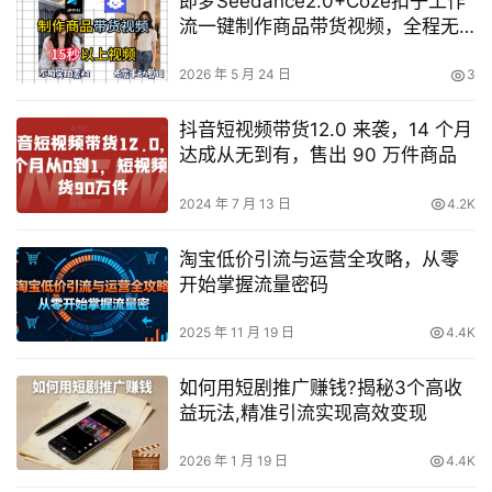
即梦Seedance2.0+Coze扣子工作
流一键制作商品带货视频，全程无
需手动剪辑，也不用自己实拍素材
2026 年 5 月 24 日
3
抖音短视频带货12.0 来袭，14 个月
达成从无到有，售出 90 万件商品
2024 年 7 月 13 日
4.2K
淘宝低价引流与运营全攻略，从零
开始掌握流量密码
2025 年 11 月 19 日
4.4K
如何用短剧推广赚钱?揭秘3个高收
益玩法,精准引流实现高效变现
2026 年 1 月 19 日
4.4K