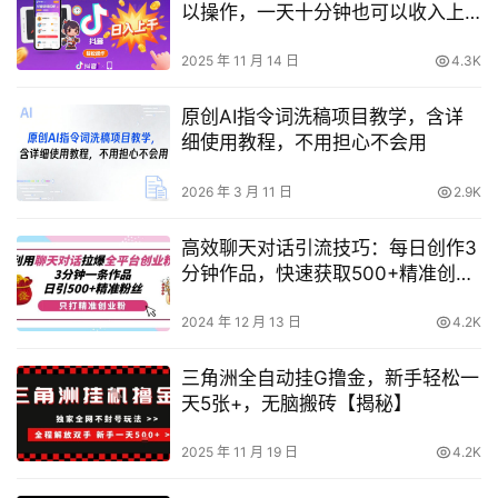
以操作，一天十分钟也可以收入上
K【揭秘】
2025 年 11 月 14 日
4.3K
原创AI指令词洗稿项目教学，含详
细使用教程，不用担心不会用
2026 年 3 月 11 日
2.9K
高效聊天对话引流技巧：每日创作3
分钟作品，快速获取500+精准创业
粉丝【实战指南】
2024 年 12 月 13 日
4.2K
三角洲全自动挂G撸金，新手轻松一
天5张+，无脑搬砖【揭秘】
2025 年 11 月 19 日
4.2K