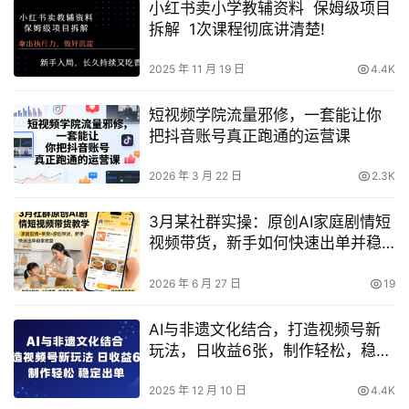
小红书卖小学教辅资料 保姆级项目
拆解 1次课程彻底讲清楚!
2025 年 11 月 19 日
4.4K
短视频学院流量邪修，一套能让你
把抖音账号真正跑通的运营课
2026 年 3 月 22 日
2.3K
3月某社群实操：原创AI家庭剧情短
视频带货，新手如何快速出单并稳
定收益？（更新）
2026 年 6 月 27 日
19
AI与非遗文化结合，打造视频号新
玩法，日收益6张，制作轻松，稳定
出单
2025 年 12 月 10 日
4.4K