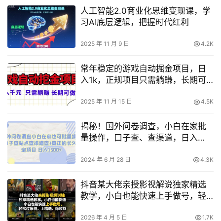
人工智能2.0商业化思维变现课，学
习AI底层逻辑，把握时代红利
2025 年 11 月 9 日
4.2K
常年稳定的游戏自动掘金项目，日
入1k，正规项目只需躺賺，长期可
做【揭秘】
2025 年 11 月 15 日
4.5K
揭秘！国外问卷调查，小白在家批
量操作，口子查、查渠道，日入
1500+，真正稳定长久项目，实现
轻松收益！
2024 年 6 月 28 日
4.3K
抖音某大佬亲授影视解说独家精选
教学，小白也能快速上手做号，轻
松过原创、上精选、稳收益
2026 年 4 月 5 日
1.7K