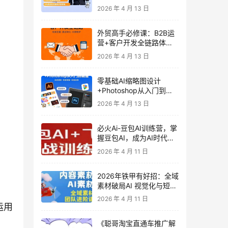
发客户-内容营销-从0到3
2026 年 4 月 13 日
做外贸实战课6-27期
外贸高手必修课：B2B运
营+客户开发全链路体系
课 | 从0到1成为外贸精英
2026 年 4 月 13 日
零基础AI缩略图设计
+Photoshop从入门到精
通 全套教程（含形象照拍
2026 年 4 月 13 日
摄精修）
必火Ai-豆包AI训练营，掌
握豆包AI，成为AI时代的
全能型人才
2026 年 4 月 11 日
2026年铁甲有好招：全域
素材破局AI 视觉化与短剧
营销实战指南——高效增
2026 年 4 月 11 日
长秘籍，系统掌握可落
运用
地、能跑量的内容与投放
《聪哥淘宝直通车推广解
策略