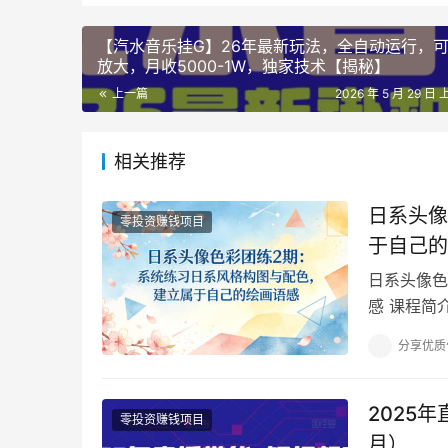
【汽水音乐挂G】26年最新玩法，全自动运行，
放大，月收5000-1W，独家技术【揭秘】
上一篇
2026 年 5 月 29 日 
相关推荐
日系头像
零投资赚钱项目
于自己的
日系头像色
感 课程简
期，共8节
分享优质
2025
零投资赚钱项目
月）