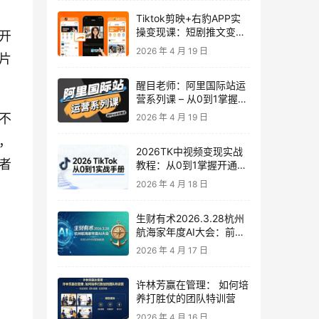
Tiktok剪映+右豹APP实
操变现课：短剧推文变现
开
全教程来了！
2026 年 4 月 19 日
片
醒目老师：阿里国际站运
营系列课 – 从0到1掌握平
台运营核心技巧
不
2026 年 4 月 19 日
，
2026TK中视频变现实战
者
教程：从0到1掌握开通、
养号、剪辑到变现，新手
2026 年 4 月 18 日
副业首选
生财有术2026.3.28杭州
航海家年度AI大会：前沿
趋势×落地案例×技能图谱
2026 年 4 月 17 日
许林芳赢在管理： 如何培
养打胜仗的团队特训营
2026 年 4 月 16 日