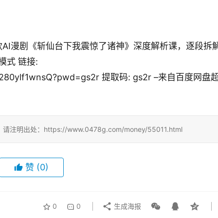
7-爆款AI漫剧《斩仙台下我震惊了诸神》深度解析课，逐段拆
式 链接:
HYcD280ylf1wnsQ?pwd=gs2r 提取码: gs2r –来自百度网盘
ttps://www.0478g.com/money/55011.html
赞
(0)
0
0
生成海报