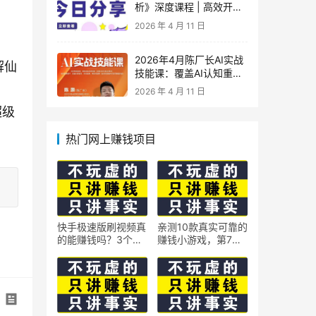
析》深度课程 | 高效开
车、极速投产系统实操课
2026 年 4 月 11 日
2026年4月陈厂长AI实战
解仙
技能课：覆盖AI认知重
构、智能体与大模型解
2026 年 4 月 11 日
析、提示词工程、AI记忆
超级
体系、语料运营及coze平
台智能体搭建全核心内容
热门网上赚钱项目
快手极速版刷视频真
亲测10款真实可靠的
的能赚钱吗？3个隐
赚钱小游戏，第7款
藏技巧实测揭秘
最适合通勤路上玩