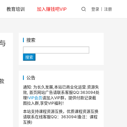
教育培训
加入赚钱吧VIP
登录
注册
搜索
与
搜索
公告
款
通知: 为长久发展,本站已商业化运营.资源失
效, 首页网站广告请联系客服QQ:363094处
理!
VIP会员
请加入VIP群，提供付款记录截
图拉入群,享受VIP福利！
本站支持课程资源互换，优质课程资源互换
请联系在线客服QQ：363094(备注：课程
互换)