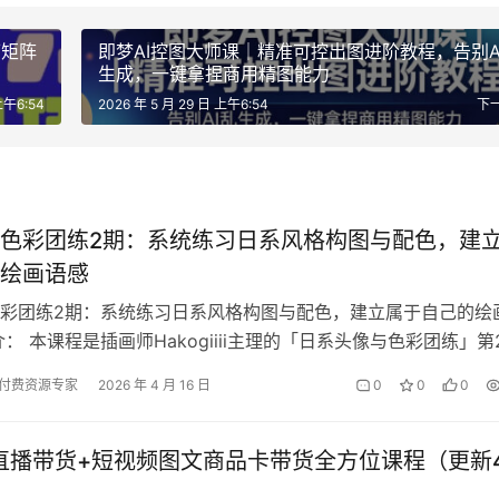
可矩阵
即梦AI控图大师课｜精准可控出图进阶教程，告别A
生成，一键拿捏商用精图能力
上午6:54
2026 年 5 月 29 日 上午6:54
下
色彩团练2期：系统练习日系风格构图与配色，建
绘画语感
彩团练2期：系统练习日系风格构图与配色，建立属于自己的绘
介： 本课程是插画师Hakogiiii主理的「日系头像与色彩团练」第
系统课程。课程聚焦日…
付费资源专家
2026 年 4 月 16 日
0
0
0
年直播带货+短视频图文商品卡带货全方位课程（更新