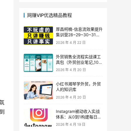
网赚VIP优选精品教程
厚昌柯楠-信息流效果提升
集训营28~29~30~31
期，智能投放·巨量AD/百
2026 年 4 月 22 日
度优化·AI提效指南
外贸销售全流程实战课工
具包（外贸创业笔记_10年
外贸经验）
2026 年 4 月 20 日
小红书湘琴学外贸，外贸
人的知识库
2026 年 4 月 20 日
氛
Instagram被动收入实战
到
体系：从0到1构建每日盈
利的自动销售漏斗
2026 年 4 月 19 日