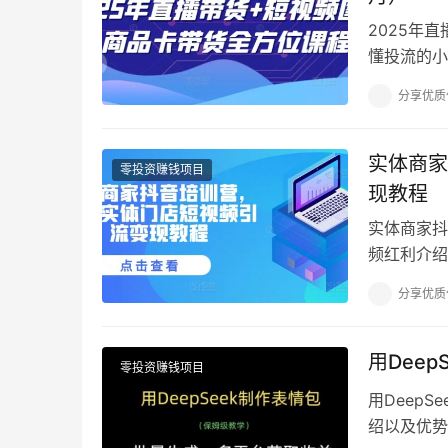
2025年
懂投流的小
提升的投手
分享优质
实体商家
零投资赚钱项目
现教程
实体商家抖
频红利介绍.
节 ,mp4 0
分享优质
用Dee
零投资赚钱项目
用Deep
绍以及优势.