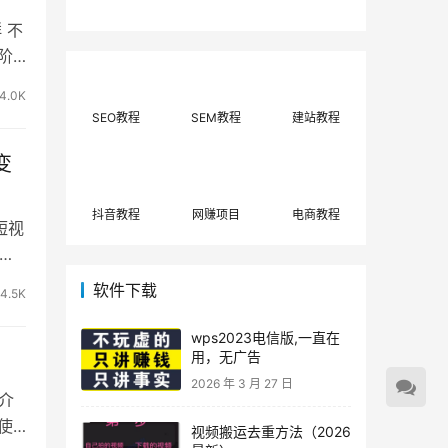
费网上兼职赚钱正规
单策略，选对方法月
平台推荐(每日更
入3000+
 不
新)！
阶
4.0K
SEO教程
SEM教程
建站教程
变
抖音教程
网赚项目
电商教程
短视
第二
软件下载
4.5K
wps2023电信版,一直在
用，无广告
2026 年 3 月 27 日
目介
么使
视频搬运去重方法（2026