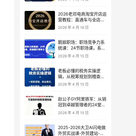
2026老邓电商淘宝开店运
营教程：直通车与全店推
广系统课
2026 年 4 月 16 日
鹅姐职场：职场竞争力系
统课：24节职场课，系统
提升竞争力
2026 年 4 月 15 日
老板必懂的税务实操逻
辑，从税筹规划到稽查应
对，为企业稳健增长保驾
2026 年 4 月 15 日
护航
赵公子GY阿里铁军：从销
冠到卓越管理者的24堂实
战课
2026 年 4 月 15 日
2025-2026大卫AI闪电做
外贸实战课-外贸建站-开