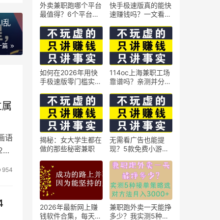
外卖兼职跑哪个平台
快手极速版真的能快
最值得？6个平台实
速赚钱吗？一文看懂
I乱
测对比
真相
一篇
如何在2026年用快
114oc上海兼职工场
手极速版零门槛实现
靠谱吗？亲测并分享
日赚50元？5个实操
3个最新上海兼职机
技巧
会
立属
画语
揭秘：女大学生都在
无需看广告也能提
做的那些秘密兼职
现？5款免费小游戏
2
实测可到账支付宝
954
4
2026年最新网上赚
兼职跑外卖一天能挣
钱软件合集，每天免
多少？我实测5种接