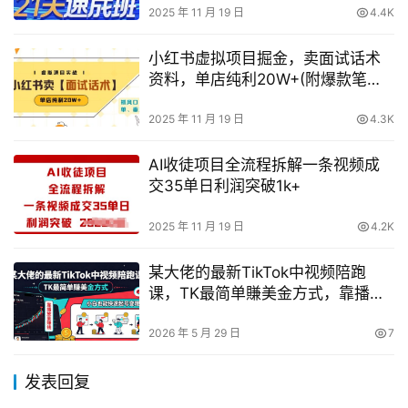
2025 年 11 月 19 日
4.4K
小红书虚拟项目掘金，卖面试话术
资料，单店纯利20W+(附爆款笔记
制作方法)
2025 年 11 月 19 日
4.3K
AI收徒项目全流程拆解一条视频成
交35单日利润突破1k+
2025 年 11 月 19 日
4.2K
某大佬的最新TikTok中视频陪跑
课，TK最简单賺美金方式，靠播放
量賺钱，小白也能快速起号变现
2026 年 5 月 29 日
7
发表回复