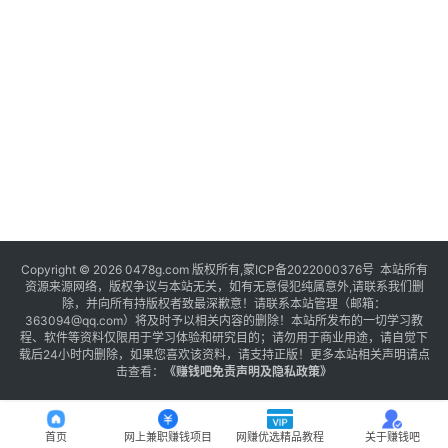
Copyright © 2026 0478g.com 版权所有,蒙ICP备2022000376号 本站所有
资源来源网络，版权争议与本站无关，如有无意侵犯纯属意外,请联系我们删
除，并向所有持版权者致最深歉意！请联系本站管理（邮箱：
363094@qq.com）将及时予以相关内容的删除！本站所发布的一切学习教
程、软件等资料仅限用于学习体验和研究目的；请勿用于商业用途，请自觉下
载后24小时内删除，如果您喜欢该资料，请支持正版！更多本站相关声明请点
击查看：
《
赚钱吧免责声明及隐私政策
》
首页
网上兼职赚钱项目
网赚优选精品教程
关于赚钱吧