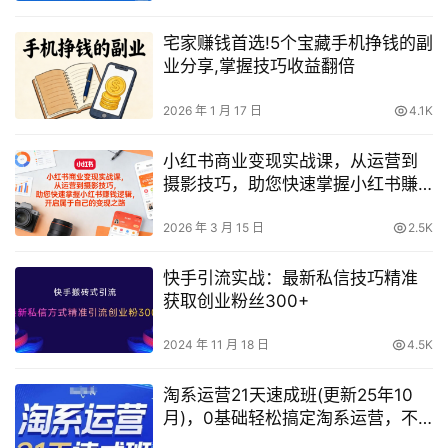
宅家赚钱首选!5个宝藏手机挣钱的副
业分享,掌握技巧收益翻倍
2026 年 1 月 17 日
4.1K
小红书商业变现实战课，从运营到
摄影技巧，助您快速掌握小红书賺
钱逻辑，开启属于自己的变现之路
2026 年 3 月 15 日
2.5K
快手引流实战：最新私信技巧精准
获取创业粉丝300+
2024 年 11 月 18 日
4.5K
淘系运营21天速成班(更新25年10
月)，0基础轻松搞定淘系运营，不
做假把式