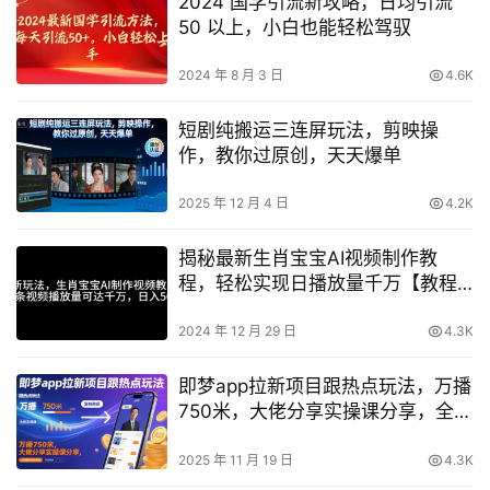
2024 国学引流新攻略，日均引流
50 以上，小白也能轻松驾驭
2024 年 8 月 3 日
4.6K
短剧纯搬运三连屏玩法，剪映操
作，教你过原创，天天爆单
2025 年 12 月 4 日
4.2K
揭秘最新生肖宝宝AI视频制作教
程，轻松实现日播放量千万【教程
分享】
2024 年 12 月 29 日
4.3K
即梦app拉新项目跟热点玩法，万播
750米，大佬分享实操课分享，全流
程教你复制收益
2025 年 11 月 19 日
4.3K