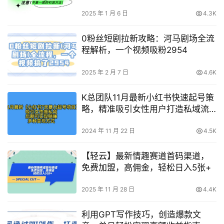
批量操作
2025 年 1 月 6 日
4.3K
0粉丝短剧拉新攻略：河马剧场全流
程解析，一个视频吸粉2954
2025 年 2 月 7 日
4.6K
K总团队11月最新小红书快速起号策
略，精准吸引女性用户打造私域流
量
2024 年 11 月 22 日
4.5K
【轻云】最新情趣赛道首码渠道，
免费加盟，高佣金，轻松日入5张+
2025 年 11 月 28 日
4.4K
利用GPT写作技巧，创造爆款文