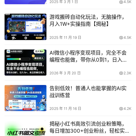
2025 年 3 月 1 日
4.5K
游戏搬砖自动化玩法，无脑操作，
月入1W+实操指南【揭秘】
2025 年 11 月 19 日
4.5K
AI微信小程序变现项目，完全不会
编程也能做，带你从0到1，日入
1k+，真正的睡后收入
2026 年 3 月 20 日
2.3K
告别低效！普通人也能掌握的AI实
战训练营
2025 年 11 月 16 日
4.2K
揭秘小红书高效引流创业粉策略，
每日增加300+创业粉丝，轻松实现