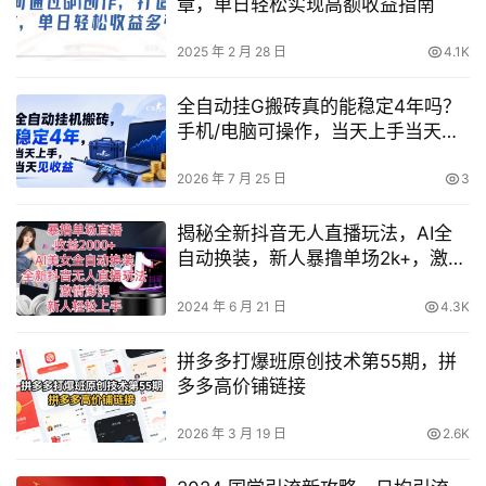
章，单日轻松实现高额收益指南
2025 年 2 月 28 日
4.1K
全自动挂G搬砖真的能稳定4年吗？
手机/电脑可操作，当天上手当天见
收益，内幕揭秘
2026 年 7 月 25 日
3
揭秘全新抖音无人直播玩法，AI全
自动换装，新人暴撸单场2k+，激情
满满，流量爆棚！
2024 年 6 月 21 日
4.3K
拼多多打爆班原创技术第55期，拼
多多高价铺链接
2026 年 3 月 19 日
2.6K