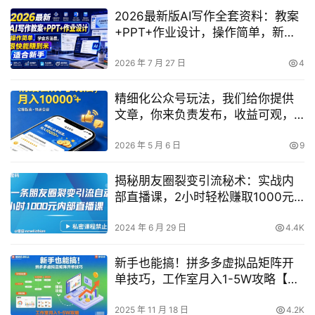
2026最新版AI写作全套资料：教案
+PPT+作业设计，操作简单，新手
学会即可快速变现
2026 年 7 月 27 日
4
精细化公众号玩法，我们给你提供
文章，你来负责发布，收益可观，
月入1W+【揭秘】
2026 年 5 月 6 日
9
揭秘朋友圈裂变引流秘术：实战内
部直播课，2小时轻松赚取1000元
【独家分享】
2024 年 6 月 29 日
4.4K
新手也能搞！拼多多虚拟品矩阵开
单技巧，工作室月入1-5W攻略【揭
秘】
2025 年 11 月 18 日
4.2K