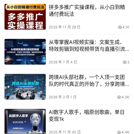
拼多多推广实操课程，从小白到精
通付费玩法
2025 年 11 月 28 日
4.1K
从零掌握AI视频实操：文案生成、
特效剪辑到短视频带货与直播引流
全链路实战指南
2026 年 7 月 4 日
3
跨境AI头部社群，一个人顶一支团
队的时代真正的开始了，分享跨境
AI前沿，可落地的实战经验
2026 年 2 月 1 日
4.3K
AI数字人歌手，唱原创歌曲，单日
变现1k
2025 年 11 月 20 日
4.4K