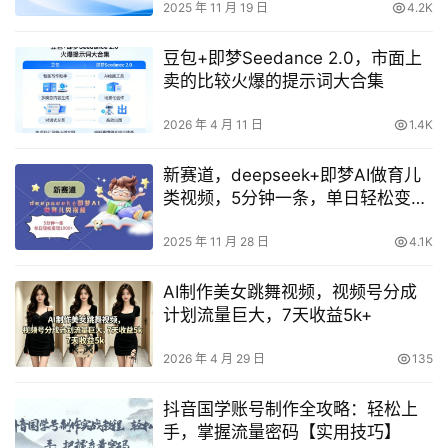
2025 年 11 月 19 日
4.2K
豆包+即梦Seedance 2.0，市面上
卖的比较火爆的提示词大合集
2026 年 4 月 11 日
1.4K
新赛道，deepseek+即梦AI做育儿
类视频，5分钟一条，单日轻松变现
多张
2025 年 11 月 28 日
4.1K
AI制作美女跳舞视频，视频号分成
计划流量巨大，7天收益5k+
2026 年 4 月 29 日
135
抖音国学账号制作全攻略：轻松上
手，掌握流量密码【实用技巧】