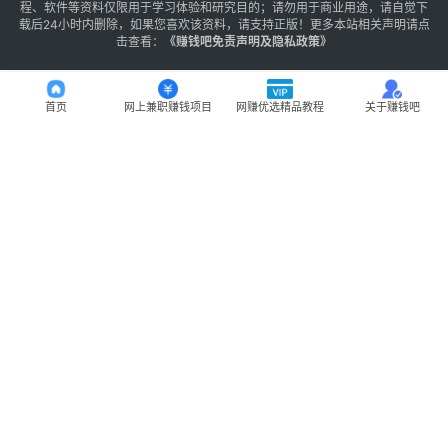
程、软件等资料仅限用于学习体验和研究目的；请勿用于商业用途，请自觉下
载后24小时内删除，如果您喜欢该资料，请支持正版！更多本站相关声明请点
击查看：
《
赚钱吧免责声明及隐私政策
》
首页
网上兼职赚钱项目
网赚优选精品教程
关于赚钱吧