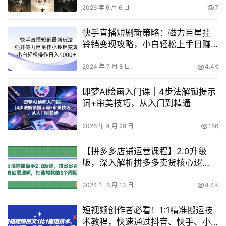
2026 年 6 月 6 日
7
快手直播短剧新策略：磁力巨星挂
铃铛变现攻略，小白轻松上手日赚
1000+实操解析【深度揭秘】
2024 年 7 月 8 日
4.4K
即梦AI绘画入门课｜4步法解锁提示
词+审美技巧，从入门到精通
2026 年 4 月 28 日
186
【拼多多店铺运营课程】2.0升级
版，深入解析拼多多卖货核心逻
辑，揭秘打造爆款的三阶段策略！
2024 年 6 月 13 日
4.4K
短视频创作者必看！1:1精准搬运技
术教程，快速通过抖音、快手、小