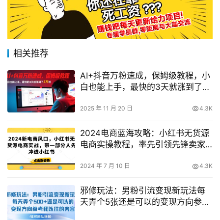
相关推荐
AI+抖音万粉速成，保姆级教程，小
白也能上手，最快的3天就涨到了3
万粉(更新)
2025 年 11 月 20 日
4.3K
2024电商蓝海攻略：小红书无货源
电商实操教程，率先引领先锋卖家
抢占市场先机
2024 年 7 月 10 日
4.3K
邪修玩法：男粉引流变现新玩法每
天弄个5张还是可以的变现方向参考
我以往的内容