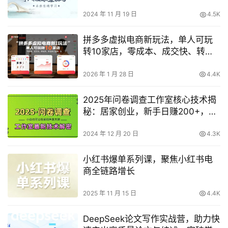
2024 年 11 月 19 日
4.5K
拼多多虚拟电商新玩法，单人可玩
转10家店，零成本、成交快、转化
快，单店单日盈利3张【揭秘】
2026 年 1 月 28 日
4.4K
2025年问卷调查工作室核心技术揭
秘：居家创业，新手日赚200+，轻
松矩阵操作，揭秘攻略
2024 年 12 月 20 日
4.3K
小红书爆单系列课，聚焦小红书电
商全链路增长
2025 年 11 月 15 日
4.4K
DeepSeek论文写作实战营，助力快