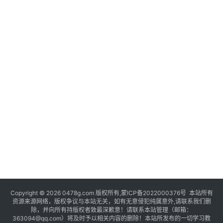
Copyright © 2026 0478g.com 版权所有,蒙ICP备2022000376号 本站所有
资源来源网络，版权争议与本站无关，如有无意侵犯纯属意外,请联系我们删
除，并向所有持版权者致最深歉意！请联系本站管理（邮箱：
363094@qq.com）将及时予以相关内容的删除！本站所发布的一切学习教