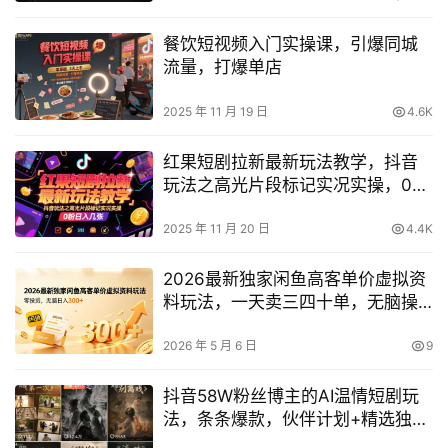
餐饮短视频入门实操课，引爆同城
流量，打爆单店
2025 年 11 月 19 日
4.6K
红果短剧拉新最新玩法教学，抖音
玩法之高光片段标记实况实操，0粉
日入几张
2025 年 11 月 20 日
4.4K
2026最新独家闲鱼高客单价虚拟资
料玩法，一天卖三四十单，无脑操
作日入3张+
2026 年 5 月 6 日
9
抖音58W粉丝博主的AI温情短剧玩
法，条条爆款，伙伴计划+精选独家
收益，商单收徒等