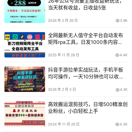
26年公众号流量主撸收益新玩法，
当天就有收益，日收益5张
2026 年 2 月 26 日
3.9K
全网最新无人值守全平台自动发布
矩阵rpa工具，日发1000条内容
【揭秘】
2025 年 11 月 28 日
4.4K
抖音手游拉单实战玩法，手机平板
均可操作，一天10分钟也可以收入
几张，碎片时间搞钱【揭秘】
2026 年 2 月 3 日
4.2K
高效搬运混剪技巧，日增500精准创
业粉丝，小白轻松上手
2024 年 11 月 29 日
4.3K