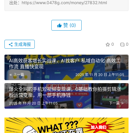
出处：https://www.0478g.com/money/27832.html
赞
(0)
生成海报
0
0
AI高效获客增长实战课，​AI找客户 私域自动化 高效工
作流 直播快变现
上一篇
2025 年 11 月 20 日 上午11:05
爆火全网的手机短视频变现课，0基础教你拍摄剪辑涨
粉运营变现，用一部手机挣钱
2025 年 11 月 20 日 上午11:05
下一篇