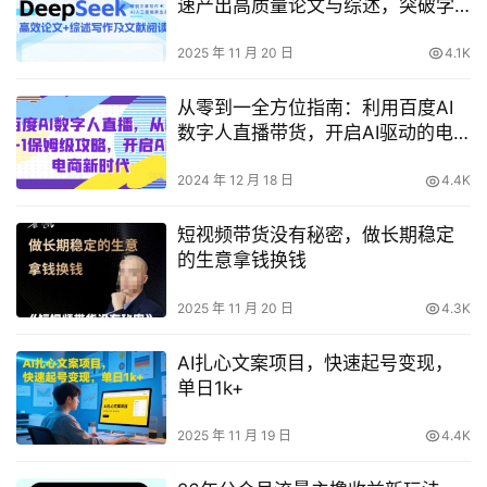
速产出高质量论文与综述，突破学
术创作瓶颈
2025 年 11 月 20 日
4.1K
从零到一全方位指南：利用百度AI
数字人直播带货，开启AI驱动的电
商新时代
2024 年 12 月 18 日
4.4K
短视频带货没有秘密，做长期稳定
的生意拿钱换钱
2025 年 11 月 20 日
4.3K
AI扎心文案项目，快速起号变现，
单日1k+
2025 年 11 月 19 日
4.4K