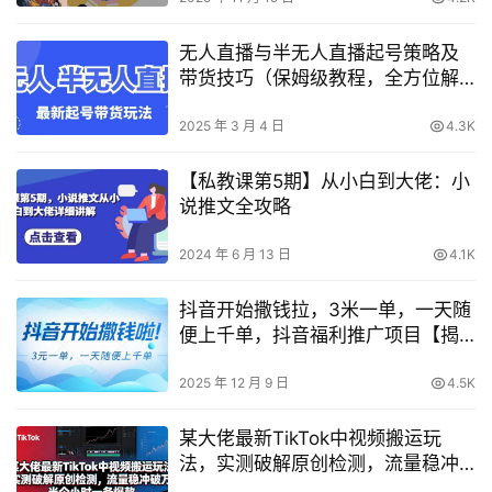
无人直播与半无人直播起号策略及
带货技巧（保姆级教程，全方位解
析）
2025 年 3 月 4 日
4.3K
【私教课第5期】从小白到大佬：小
说推文全攻略
2024 年 6 月 13 日
4.1K
抖音开始撒钱拉，3米一单，一天随
便上千单，抖音福利推广项目【揭
秘】
2025 年 12 月 9 日
4.5K
某大佬最新TikTok中视频搬运玩
法，实测破解原创检测，流量稳冲
破万，半个小时一条爆款