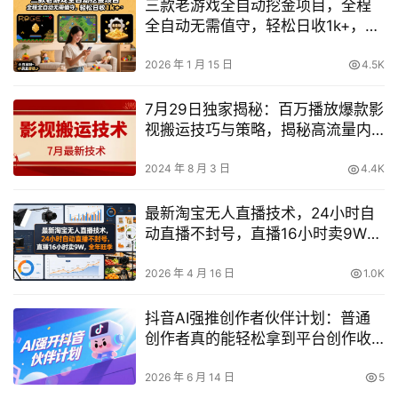
三款老游戏全自动挖金项目，全程
全自动无需值守，轻松日收1k+，小
白宝妈副业首选【揭秘】
2026 年 1 月 15 日
4.5K
7月29日独家揭秘：百万播放爆款影
视搬运技巧与策略，揭秘高流量内
容制作与分发秘诀
2024 年 8 月 3 日
4.4K
最新淘宝无人直播技术，24小时自
动直播不封号，直播16小时卖9W，
全年旺季【揭秘】
2026 年 4 月 16 日
1.0K
抖音AI强推创作者伙伴计划：普通
创作者真的能轻松拿到平台创作收
益吗？
2026 年 6 月 14 日
5