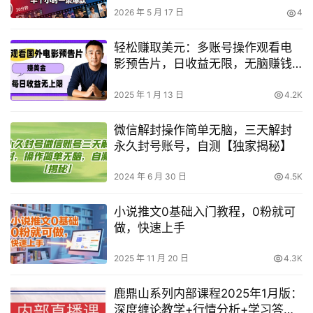
2026 年 5 月 17 日
4
轻松赚取美元：多账号操作观看电
影预告片，日收益无限，无脑赚钱
项目
2025 年 1 月 13 日
4.2K
微信解封操作简单无脑，三天解封
永久封号账号，自测【独家揭秘】
2024 年 6 月 30 日
4.5K
小说推文0基础入门教程，0粉就可
做，快速上手
2025 年 11 月 20 日
4.3K
鹿鼎山系列内部课程2025年1月版：
深度缠论教学+行情分析+学习答疑