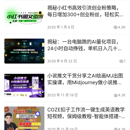
揭秘小红书高效引流创业粉策略，
每日增加300+创业粉丝，轻松实现
批量操作
2025 年 1 月 6 日
4.3K
揭秘：一台电脑跑的AI量化项目，
24小时自动挣钱，单机日入几十美
刀，不用熬夜盯盘每天见收益
2026 年 6 月 23 日
7
小说推文干货分享之AI绘画MJ出图
实操课，用Midjourney做小说推
文，20天挣2w
2025 年 11 月 19 日
4.2K
COZE扣子工作流一键生成英语教学
短视频，保姆级教程-智能体搭建-
项目实操
2025 年 11 月 19 日
4.2K