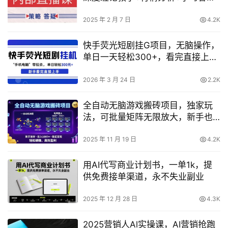
+实战机会提示+实操讲解全解析
2025 年 2 月 7 日
4.2K
快手荧光短剧挂G项目，无脑操作，
单日一天轻松300+，看完直接上手
【揭秘】
2026 年 3 月 24 日
2.2K
全自动无脑游戏搬砖项目，独家玩
法，可批量矩阵无限放大，新手也
能轻松日入1k+【揭秘】
2025 年 11 月 19 日
4.2K
用AI代写商业计划书，一单1k，提
供免费接单渠道，永不失业副业
2025 年 12 月 28 日
4.3K
2025营销人Al实操课，AI营销抢跑