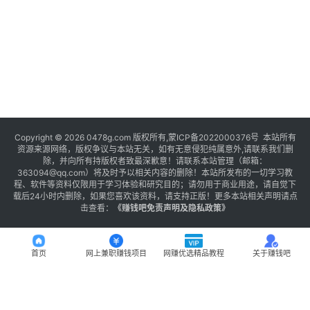
Copyright © 2026 0478g.com 版权所有,蒙ICP备2022000376号 本站所有
资源来源网络，版权争议与本站无关，如有无意侵犯纯属意外,请联系我们删
除，并向所有持版权者致最深歉意！请联系本站管理（邮箱：
363094@qq.com）将及时予以相关内容的删除！本站所发布的一切学习教
程、软件等资料仅限用于学习体验和研究目的；请勿用于商业用途，请自觉下
载后24小时内删除，如果您喜欢该资料，请支持正版！更多本站相关声明请点
击查看：
《
赚钱吧免责声明及隐私政策
》
首页
网上兼职赚钱项目
网赚优选精品教程
关于赚钱吧