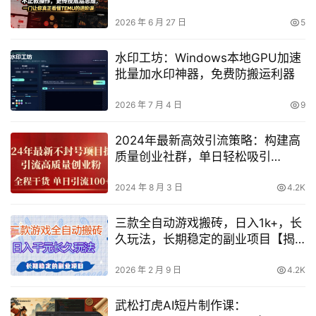
2026 年 6 月 27 日
5
水印工坊：Windows本地GPU加速
批量加水印神器，免费防搬运利器
2026 年 7 月 4 日
9
2024年最新高效引流策略：构建高
质量创业社群，单日轻松吸引
100+精准用户，揭秘不封号秘诀
2024 年 8 月 3 日
4.2K
三款全自动游戏搬砖，日入1k+，长
久玩法，长期稳定的副业项目【揭
秘】
2026 年 2 月 9 日
4.2K
武松打虎AI短片制作课：