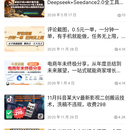
Deepseek+Seedance2.0全工具实
操，轻松解锁经典IP的AI视频创作玩
法
2026 年 5 月 17 日
10
评论截图，0.5元一单，一分钟一
单，有手机就能做，任务无上限，
勤快点一天几张【揭秘】
2025 年 11 月 28 日
4.1K
电商年未终极分享，从年度总结到
未来展望，一站式赋能商家增长
【音频课】
2026 年 1 月 4 日
4.1K
11月抖音某大V最新影视二创搬运技
术，洗稿不违规，收费298
2025 年 11 月 29 日
4.2K