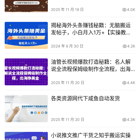
2025 年 11 月 19 日
4.0K
揭秘海外头条赚钱秘籍：无脑搬运
发帖子，小白月入1万+【实操教
程】
2024 年 6 月 30 日
4.2K
油管长视频爆款打造秘籍：名人解
说全流程保姆级制作全流程，出海
挣美金
2025 年 11 月 20 日
4.4K
各类资源网代下咸鱼自动发货
2025 年 11 月 20 日
4.3K
小说推文推广干货之知乎搬运实操