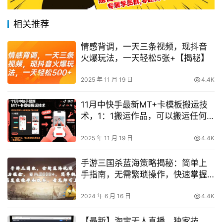
相关推荐
情感背调，一天三条视频，现抖音
火爆玩法，一天轻松5张+【揭秘】
2025 年 11 月 19 日
4.4K
11月中快手最新MT+卡模板搬运技
术，1：1搬运作品，可以搬运任何
赛道（安卓手机）
2025 年 11 月 19 日
4.4K
手游三国杀蓝海策略揭秘：简单上
手指南，无需繁琐操作，快速掌握
核心玩法【详细解析】
2024 年 6 月 16 日
4.4K
【最新】淘宝无人直播，独家技