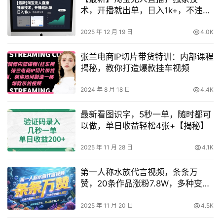
术，开播就出单，日入1k+，不违规
不封号，长期稳定【揭秘】
2025 年 12 月 19 日
4.0K
张兰电商IP切片带货特训：内部课程
揭秘，教你打造爆款挂车视频
2024 年 8 月 18 日
4.4K
最新看图识字，5秒一单，随时都可
以做，单日收益轻松4张+【揭秘】
2025 年 11 月 28 日
4.1K
第一人称水族代言视频，条条万
赞，20条作品涨粉7.8W，多种变现
方式月入五位数
2025 年 11 月 20 日
4.5K