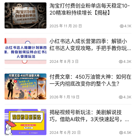
淘宝打付费创业粉单店每天稳定10-
20精准粉持续增长【揭秘】
2025 年 11 月 20 日
4.1K
小红书达人成长营第四季：解锁小
红书达人变现攻略，手把手教你玩
赚小红书
2024 年 8 月 3 日
4.3K
付费文章：450万油管大神：如何在
一天内彻底改变你的整个人生？
2026 年 1 月 19 日
4.3K
揭秘视频号新玩法：美剧解说技
巧，借助AI软件，3天快速起号，新
手小白月入2万+教程！
2024 年 6 月 20 日
4.5K