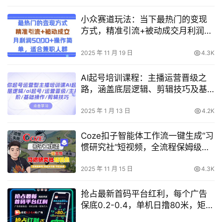
小众赛道玩法：当下最热门的变现
方式，精准引流+被动成交月利润
5k+操作简单，适合兼职人群
2025 年 11 月 19 日
4.3K
AI起号培训课程：主播运营晋级之
路，涵盖底层逻辑、剪辑技巧及基
础操作
2025 年 1 月 13 日
4.2K
Coze扣子智能体工作流一键生成“习
惯研究社“短视频，全流程保姆级教
学
2025 年 11 月 15 日
4.3K
抢占最新首码平台红利，每个广告
保底0.2-0.4，单机日撸80米，矩阵
操作月入1W【揭秘】