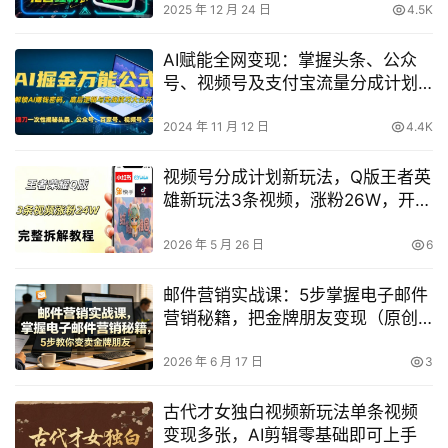
2025 年 12 月 24 日
4.5K
AI赋能全网变现：掌握头条、公众
号、视频号及支付宝流量分成计划
的万能公式，避免被割韭菜【深度
解析】
2024 年 11 月 12 日
4.4K
视频号分成计划新玩法，Q版王者英
雄新玩法3条视频，涨粉26W，开启
AI变现新路径
2026 年 5 月 26 日
6
邮件营销实战课：5步掌握电子邮件
营销秘籍，把金牌朋友变现（原创
双语字幕）
2026 年 6 月 17 日
3
古代才女独白视频新玩法单条视频
变现多张，AI剪辑零基础即可上手