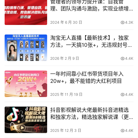
管理者的领导力提升课：自我管
理、团队沟通与激励，实现业绩增
长
2024 年 6 月 30 日
4.3K
淘宝无人直播【最新技术】，独家
方法，一天搞10张+，无违规封号，
支持矩阵操作，长期稳定【内部揭
秘】
2026 年 2 月 9 日
4.4K
一年时间靠小红书带货项目年入
20w+，最不能错的大红利项目
2025 年 11 月 19 日
4.4K
抖音影视解说大佬最新抖音进精选
和独家方法，精选独家解说课（更
新11月）
2025 年 12 月 3 日
4.4K