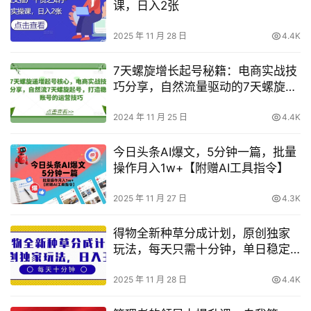
课，日入2张
2025 年 11 月 28 日
4.4K
7天螺旋增长起号秘籍：电商实战技
巧分享，自然流量驱动的7天螺旋起
号策略，打造稳定账号运营技巧
2024 年 11 月 25 日
4.4K
今日头条AI爆文，5分钟一篇，批量
操作月入1w+【附赠AI工具指令】
2025 年 11 月 27 日
4.3K
得物全新种草分成计划，原创独家
玩法，每天只需十分钟，单日稳定
变现多张【揭秘】
2025 年 11 月 28 日
4.4K