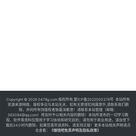
Copyright © 2026 0478g.com 版权所有,蒙ICP备2022000376号 本站所有
资源来源网络，版权争议与本站无关，如有无意侵犯纯属意外,请联系我们删
除，并向所有持版权者致最深歉意！请联系本站管理（邮箱：
363094@qq.com）将及时予以相关内容的删除！本站所发布的一切学习教
程、软件等资料仅限用于学习体验和研究目的；请勿用于商业用途，请自觉下
载后24小时内删除，如果您喜欢该资料，请支持正版！更多本站相关声明请点
击查看：
《
赚钱吧免责声明及隐私政策
》