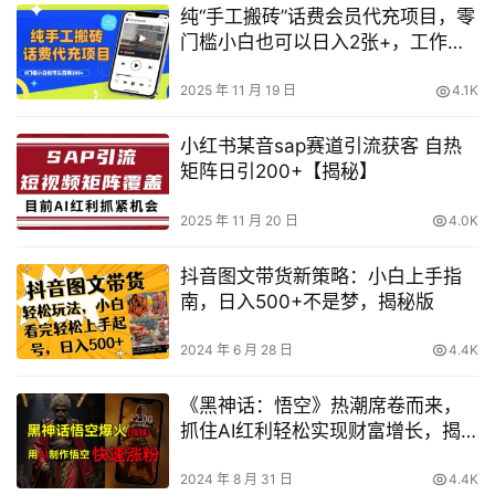
纯“手工搬砖”话费会员代充项目，零
门槛小白也可以日入2张+，工作室
可以复制扩大
2025 年 11 月 19 日
4.1K
小红书某音sap赛道引流获客 自热
矩阵日引200+【揭秘】
2025 年 11 月 20 日
4.0K
抖音图文带货新策略：小白上手指
南，日入500+不是梦，揭秘版
2024 年 6 月 28 日
4.4K
《黑神话：悟空》热潮席卷而来，
抓住AI红利轻松实现财富增长，揭
秘多种热门变现途径
2024 年 8 月 31 日
4.4K