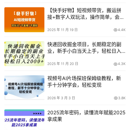
【快手好物】短视频带货，搬运拼
接+数字人双玩法，操作简单，会玩
手机就行
2025 年 11 月 19 日
4.4K
快递回收掘金项目，长期稳定的副
业，新手小白当天上手，轻松日入
1k+【揭秘】
2025 年 11 月 20 日
4.3K
视频号AI片场探班保姆级教程，新
手十分钟学会，轻松变现
2026 年 3 月 3 日
3.8K
2025流年密码，读懂流年赋能2025
拿成果