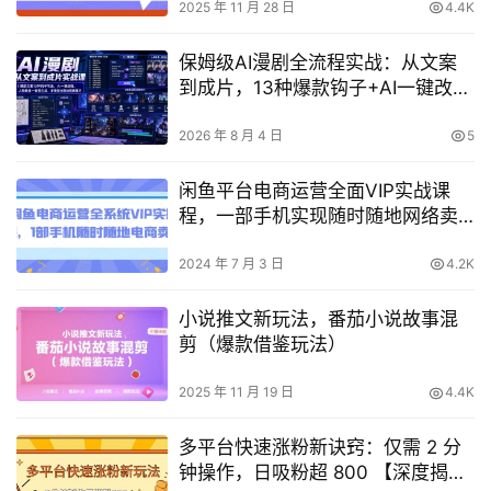
2025 年 11 月 28 日
4.4K
保姆级AI漫剧全流程实战：从文案
到成片，13种爆款钩子+AI一键改稿
+人物场景一致性+多模型出图出视
频
2026 年 8 月 4 日
5
闲鱼平台电商运营全面VIP实战课
程，一部手机实现随时随地网络卖
货【高效电商技巧】
2024 年 7 月 3 日
4.2K
小说推文新玩法，番茄小说故事混
剪（爆款借鉴玩法）
2025 年 11 月 19 日
4.4K
多平台快速涨粉新诀窍：仅需 2 分
钟操作，日吸粉超 800 【深度揭