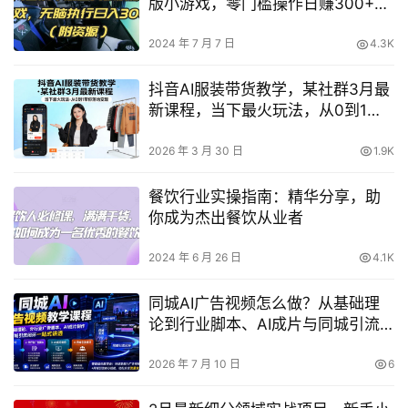
版小游戏，零门槛操作日赚300+，
全套资源包等你拿
2024 年 7 月 7 日
4.3K
抖音AI服装带货教学，某社群3月最
新课程，当下最火玩法，从0到1带
你落地变现
2026 年 3 月 30 日
1.9K
餐饮行业实操指南：精华分享，助
你成为杰出餐饮从业者
2024 年 6 月 26 日
4.1K
同城AI广告视频怎么做？从基础理
论到行业脚本、AI成片与同城引流
闭环一次讲透
2026 年 7 月 10 日
6