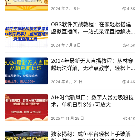
秘】
2024 年 7 月 8 日
4.3K
OBS软件实战教程：在家轻松搭建
虚拟直播间，一站式录课直播解决
方案
2024 年 7 月 8 日
4.5K
2024年最新无人直播教程：丛林穿
越玩法详解，无难点教学，轻松上
手日入1000+！
2024 年 6 月 21 日
4.4K
AI+时代新风口：数字人暴力吸粉技
术，单机日引3张+可放大
2025 年 11 月 28 日
4.1K
独家揭秘：咸鱼平台轻松上手破解