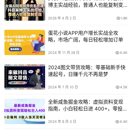
博主实战经验，普通人也能复制变
现
2026 年 4 月 2 日
1.8K
蛋花小说APP用户增长实战全攻
略，市场广阔，每日轻松增加订单
2024 年 11 月 28 日
4.4K
2024图文带货攻略：零基础新手快
速起号，日赚千元不再是梦
2024 年 7 月 10 日
4.5K
全新咸鱼掘金攻略：虚拟资料变现
指南，小白轻松日进 400+，零投入
当日获收益
2024 年 8 月 3 日
4.4K