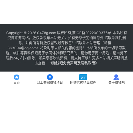
Copyright © 2026 0478g.com 版权所有,蒙ICP备2022000376号 本站所有
资源来源网络，版权争议与本站无关，如有无意侵犯纯属意外,请联系我们删
除，并向所有持版权者致最深歉意！请联系本站管理（邮箱：
363094@qq.com）将及时予以相关内容的删除！本站所发布的一切学习教
程、软件等资料仅限用于学习体验和研究目的；请勿用于商业用途，请自觉下
载后24小时内删除，如果您喜欢该资料，请支持正版！更多本站相关声明请点
击查看：
《
赚钱吧免责声明及隐私政策
》
首页
网上兼职赚钱项目
网赚优选精品教程
关于赚钱吧