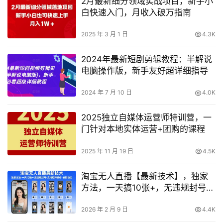
2月最新细分领域实战项目，新手小
白快速入门，月收入破万指南
2025 年 3 月 1 日
4.3K
2024年最新短剧剪辑教程：半解说
电脑操作版，新手友好超详细指导
2024 年 7 月 10 日
4.0K
2025独立自媒体运营师特训营，一
门针对本地实体运营+团购的课程
2025 年 11 月 19 日
4.5K
淘宝无人直播【最新技术】，独家
方法，一天搞10张+，无违规封号，
支持矩阵操作，长期稳定【内部揭
秘】
2026 年 2 月 9 日
4.4K