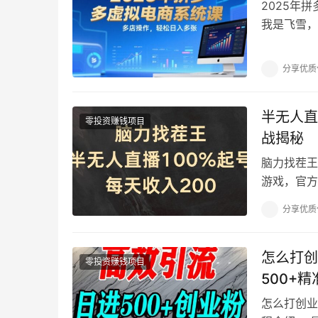
2025年
我是飞雪，
年了，今天
分享优质
半无人直
零投资赚钱项目
战揭秘
脑力找茬王
游戏，官方
以官方大力
分享优质
怎么打创
零投资赚钱项目
500+
怎么打创业