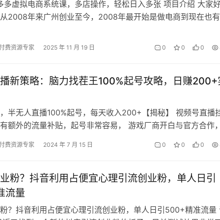
拼多多虚拟电商系统课，多店操作，轻松日入多张 项目介绍 大家
从2008年来广州创业至今，2008年最开始是做电商到现在也有
给大家聊聊电商项目。…
付费资源专家
2025 年 11 月 19 日
0
0
0
播新策略：脑力找茬王100%起号攻略，日赚200+
，半无人直播100%起号，每天收入200+【揭秘】 视频号直播
有额外的流量补贴，起号非常容易， 游戏厂商开白与官方合作
支持!适合全民去做! 课…
付费资源专家
2024 年 7 月 15 日
0
0
0
业粉？抖音利用占便宜心理引流创业粉，单人日引
精准流量
粉？抖音利用占便宜心理引流创业粉，单人日引500+精准流量 