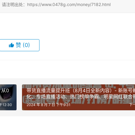
ttps://www.0478g.com/money/7182.html
赞
(0)
，从0
带货直播流量提升班（8月4日全新内容）- 新账号
化、专场直播活动、热门榜单争霸、明星网红联合
货，月均GMV千万级
午12:30
2024 年 8 月 7 日 下午9:31
下