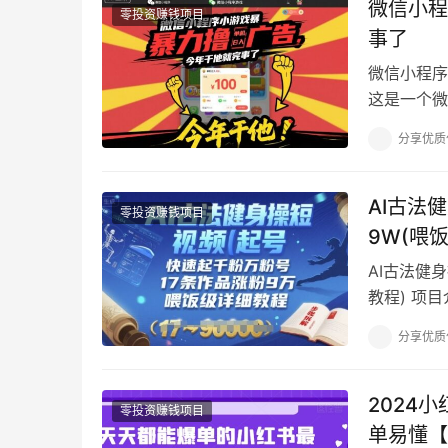
微信小程
零投资赚钱项目
事了
微信小程序
这是一个微
益，因为我
分享优质
AI古法
零投资赚钱项目
9W(喂
AI古法健
教程) 项
做，流量还
分享优质
2024
零投资赚钱项目
单易懂【