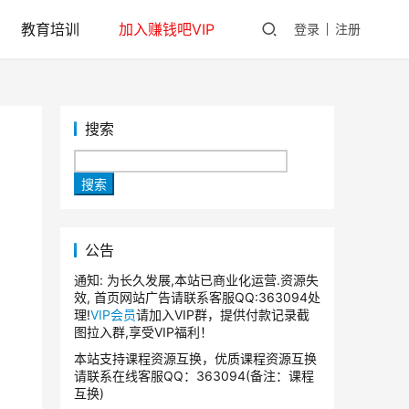
教育培训
加入赚钱吧VIP
登录
注册
搜索
搜索
公告
通知: 为长久发展,本站已商业化运营.资源失
效, 首页网站广告请联系客服QQ:363094处
理!
VIP会员
请加入VIP群，提供付款记录截
图拉入群,享受VIP福利！
本站支持课程资源互换，优质课程资源互换
请联系在线客服QQ：363094(备注：课程
互换)