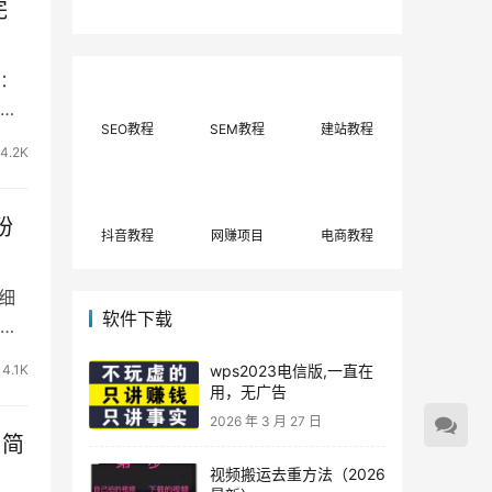
完
费网上兼职赚钱正规
单策略，选对方法月
平台推荐(每日更
入3000+
新)！
绍：
SEO教程
SEM教程
建站教程
4.2K
粉
抖音教程
网赚项目
电商教程
细
软件下载
单好
4.1K
wps2023电信版,一直在
用，无广告
2026 年 3 月 27 日
，简
视频搬运去重方法（2026