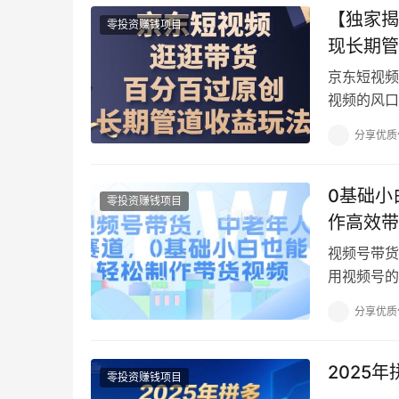
【独家揭
零投资赚钱项目
现长期管
京东短视频
视频的风口
入低的问题
分享优质
0基础小
零投资赚钱项目
作高效带
视频号带货
用视频号的
要花半小时
分享优质
2025
零投资赚钱项目