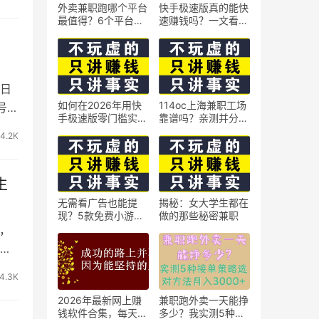
外卖兼职跑哪个平台
快手极速版真的能快
最值得？6个平台实
速赚钱吗？一文看懂
测对比
真相
日
如何在2026年用快
114oc上海兼职工场
号一
手极速版零门槛实现
靠谱吗？亲测并分享
日赚50元？5个实操
3个最新上海兼职机
4.2K
技巧
会
生
无需看广告也能提
揭秘：女大学生都在
现？5款免费小游戏
做的那些秘密兼职
实测可到账支付宝
，
现出
4.3K
2026年最新网上赚
兼职跑外卖一天能挣
钱软件合集，每天免
多少？我实测5种接