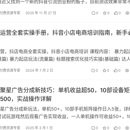
最近又找到一个新的抖音引流创业粉的板子，目前测试效果非常
能挺几个月，这几个月还可以持续…
付费资源专家
2025 年 11 月 27 日
0
0
0
运营全套实操手册，抖音小店电商培训指南，新手
营，抖店电商全套实操，抖音小店电商培训 课程内容： 暴力起
量篇) 暴力起店玩法(流量篇) 标题搜索优化技巧实操(基础篇) 达
层逻辑(流量篇) …
付费资源专家
2024 年 7 月 2 日
0
0
0
聚星广告分成新技巧：单机收益超50，10部设备
500，实战操作详解
星广告分成新玩法，单机50+，10部手机矩阵操作日入5张，详
过试玩游戏然后观看广告实现收益，一人单机操作可收益50+，1
作轻轻松松500+，此…
付费资源专家
2025 年 3 月 1 日
0
0
0