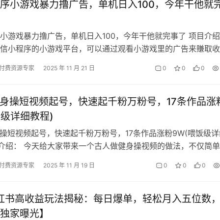
序小游戏暴力撸广告，单机日入100，今年干他就
小游戏暴力撸广告，单机日入100，今年干他就完事了 项目介
信小程序的小游戏平台，可以通过观看小游戏里的广告来賺取收
们使用的是小程序版本，单条广告…
付费资源专家
2025 年 11 月 21 日
0
0
0
健身操短视频起号，快速起千粉万粉号，17条作品涨
饭级详细教程)
身操短视频起号，快速起千粉万粉号，17条作品涨粉9W(喂饭级详
目介绍： 今天给大家带来一个古人做健身操视频的做法，不仅简
很高。大家可以看下，这是…
付费资源专家
2025 年 11 月 19 日
0
0
0
小红书高收益玩法揭秘：每日爆单，轻松月入五位数
独家曝光】