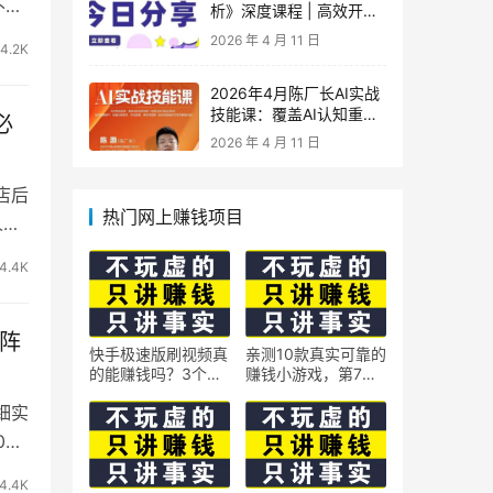
不
析》深度课程 | 高效开
车、极速投产系统实操课
2026 年 4 月 11 日
4.2K
2026年4月陈厂长AI实战
技能课：覆盖AI认知重
必
构、智能体与大模型解
2026 年 4 月 11 日
析、提示词工程、AI记忆
体系、语料运营及coze平
店后
台智能体搭建全核心内容
热门网上赚钱项目
人带
4.4K
矩阵
快手极速版刷视频真
亲测10款真实可靠的
的能赚钱吗？3个隐
赚钱小游戏，第7款
藏技巧实测揭秘
最适合通勤路上玩
细实
0部
4.4K