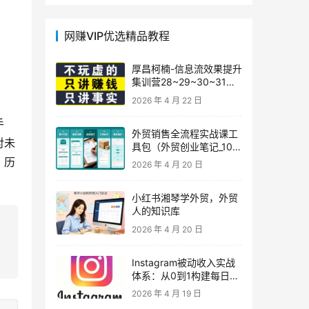
网赚VIP优选精品教程
厚昌柯楠-信息流效果提升
集训营28~29~30~31
期，智能投放·巨量AD/百
2026 年 4 月 22 日
度优化·AI提效指南
手
外贸销售全流程实战课工
对未
具包（外贸创业笔记_10年
外贸经验）
、历
2026 年 4 月 20 日
小红书湘琴学外贸，外贸
人的知识库
2026 年 4 月 20 日
Instagram被动收入实战
体系：从0到1构建每日盈
利的自动销售漏斗
2026 年 4 月 19 日