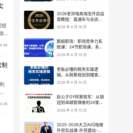
实
2026老邓电商淘宝开店运
营教程：直通车与全店推
广系统课
前短
2026 年 4 月 16 日
收
鹅姐职场：职场竞争力系
4.4K
统课：24节职场课，系统
提升竞争力
2026 年 4 月 15 日
松制
老板必懂的税务实操逻
辑，从税筹规划到稽查应
对，为企业稳健增长保驾
2026 年 4 月 15 日
利
护航
只
赵公子GY阿里铁军：从销
冠到卓越管理者的24堂实
4.2K
战课
2026 年 4 月 15 日
2025-2026大卫AI闪电做
外贸实战课-外贸建站-开