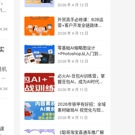
好，
发客户-内容营销-从0到3
2026 年 4 月 13 日
做外贸实战课6-27期
16
外贸高手必修课：B2B运
营+客户开发全链路体系
4.3K
课 | 从0到1成为外贸精英
2026 年 4 月 13 日
零基础AI缩略图设计
实
+Photoshop从入门到精
通 全套教程（含形象照拍
2026 年 4 月 13 日
摄精修）
挂机
必火Ai-豆包AI训练营，掌
，所
握豆包AI，成为AI时代的
全能型人才
4.3K
2026 年 4 月 11 日
2026年铁甲有好招：全域
素材破局AI 视觉化与短剧
营销实战指南——高效增
2026 年 4 月 11 日
长秘籍，系统掌握可落
地、能跑量的内容与投放
课
《聪哥淘宝直通车推广解
策略