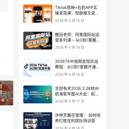
Tiktok剪映+右豹APP实
操变现课：短剧推文变现
全教程来了！
2026 年 4 月 19 日
醒目老师：阿里国际站运
营系列课 – 从0到1掌握平
台运营核心技巧
2026 年 4 月 19 日
2026TK中视频变现实战
教程：从0到1掌握开通、
养号、剪辑到变现，新手
2026 年 4 月 18 日
副业首选
孵
生财有术2026.3.28杭州
带
航海家年度AI大会：前沿
趋势×落地案例×技能图谱
一篇
2026 年 4 月 17 日
许林芳赢在管理： 如何培
养打胜仗的团队特训营
2026 年 4 月 16 日