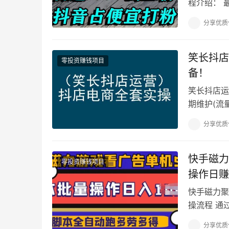
程介绍： 
错，最少还
分享优质
笑长抖店
零投资赚钱项目
备！
笑长抖店运
期维护(流
货玩法的底
分享优质
快手磁力
零投资赚钱项目
操作日赚
快手磁力聚
操流程 通
手机批量操
分享优质