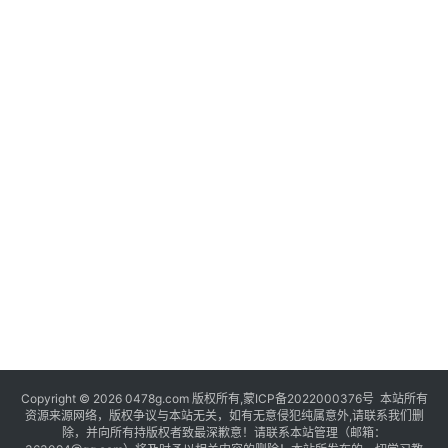
Copyright © 2026 0478g.com 版权所有,蒙ICP备2022000376号 本站所有
资源来源网络，版权争议与本站无关，如有无意侵犯纯属意外,请联系我们删
除，并向所有持版权者致最深歉意！请联系本站管理（邮箱：