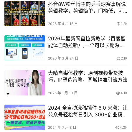
抖音8W粉丝博主的乒乓球赛事解说
剪辑教学，剪辑简单，门槛低，可
进抖音创作伙伴计划+精选独家
2026 年 4 月 15 日
1.2K
2026年最新网盘拉新教学（百度智
能体自动拉新）,一个可以长期深
耕、持续复利的项目
2026 年 3 月 24 日
2.1K
大晴自媒体教学：原创视频带货技
巧，IP塑造策略，同城精准引流方法
2025 年 1 月 13 日
4.1K
2024 全自动洗稿插件 6.0 来袭：让
公众号轻松每日引入 300+创业粉，
一键实现，简单易操作【独家揭
秘】
2024 年 7 月 3 日
4.3K