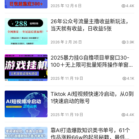
2025 年 12 月 6 日
4.4K
26年公众号流量主撸收益新玩法，
当天就有收益，日收益5张
2026 年 2 月 26 日
3.9K
2025暴力挂G自撸项目单窗口30-
100＋无上限可批量矩阵操作单窗口
无限提秒到账【揭秘】
2025 年 11 月 19 日
4.1K
Tiktok Ai短视频快速冷启动，从0到
1快速启动的账号
2025 年 11 月 19 日
4.4K
靠AI打造爆款知识类书单号，61个
作品涨粉66w的起号秘籍，最低变