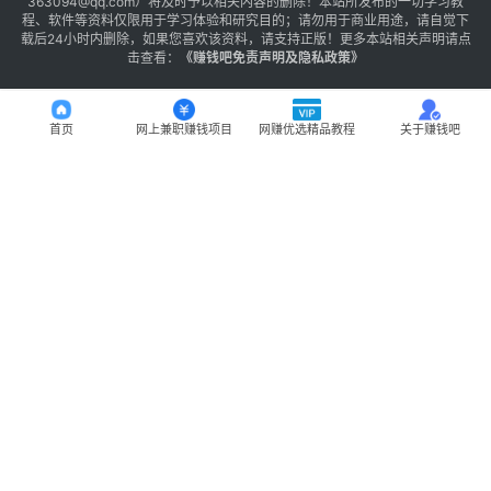
363094@qq.com）将及时予以相关内容的删除！本站所发布的一切学习教
程、软件等资料仅限用于学习体验和研究目的；请勿用于商业用途，请自觉下
载后24小时内删除，如果您喜欢该资料，请支持正版！更多本站相关声明请点
击查看：
《
赚钱吧免责声明及隐私政策
》
首页
网上兼职赚钱项目
网赚优选精品教程
关于赚钱吧