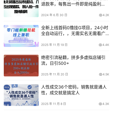
退款率，每售出一件即是纯盈利
【独家揭秘】
2024 年 6 月 30 日
4.2K
全新上线首码0撸挂G项目，24小时
全自动运行，，无需实名无需看广
告，小白轻松日入三位数【揭秘】
2025 年 11 月 19 日
4.4K
绝密引流秘籍，拼多多虚拟店铺引
流，日引500+
2025 年 11 月 20 日
4.5K
人性成交36个密码，销售就是通人
性，成交就是搞定人
2025 年 11 月 8 日
4.3K