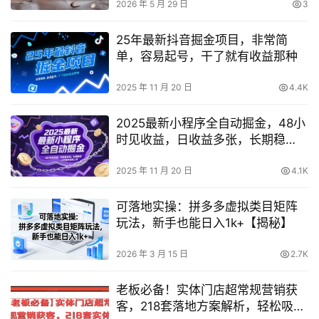
2026 年 5 月 29 日
3
25年最新抖音掘金项目，非常简
单，容易起号，干了就有收益那种
2025 年 11 月 20 日
4.4K
2025最新小程序全自动掘金，48小
时见收益，日收益多张，长期稳
定，小白宝妈轻松上手【揭秘】
2025 年 11 月 20 日
4.1K
可落地实操：拼多多虚拟类目矩阵
玩法，新手也能日入1k+【揭秘】
2026 年 3 月 15 日
2.7K
老板必备！实体门店超常规营销获
客，218套落地方案解析，轻松吸引