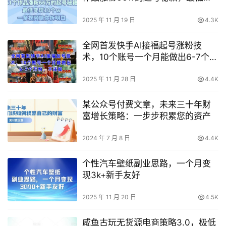
现10个w，一条视频给你拆明白
2025 年 11 月 19 日
4.3K
全网首发快手AI接福起号涨粉技
术，10个账号一个月能做出6-7个万
粉，不违规
2025 年 11 月 28 日
4.4K
某公众号付费文章，未来三十年财
富增长策略：一步步积累您的资产
2024 年 7 月 8 日
4.4K
个性汽车壁纸副业思路，一个月变
现3k+新手友好
2025 年 11 月 20 日
4.5K
咸鱼古玩无货源电商策略3.0，极低