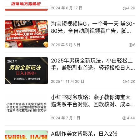
顾客！
2024 年 6 月 17 日
4.2K
淘宝短视频挂G，一个号一天 賺30-
80米，全自动刷视频看广告，脚本
全程托管【揭秘】
2026 年 5 月 6 日
6
2025年男粉全新玩法，小白轻松上
手，兼职副业首选，轻轻松松日入
1k+
2025 年 11 月 20 日
4.2K
小红书财务攻略：燕子教你淘宝天
猫淘系平台对账、回款核对、成本
核算，支付宝自动取数，电商日报
表操作指南
2024 年 7 月 1 日
4.4K
AI制作美女背影杀，日入2张