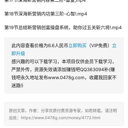
第18节深海新营销内功第三阶-心智!.mp4
第19节总结新营销创富操盘系统，助你过五关斩六将!.mp4
此内容查看价格为
6.6
人民币
立即购买
（VIP免费）
立
即升级
感兴趣的可以下载学习，本项目仅供会员下载学习，
严禁外传，资源失效请添加赚钱吧QQ363094补(赚
钱吧永久地址发布www.0478g.com，收藏我回家不
迷路!)
原创文章，作者：分享优质付费资源专家，如若转载，请注明
出处：https://www.0478g.com/money/4772.html