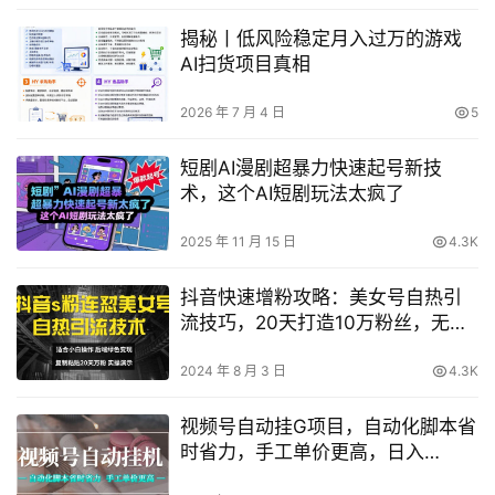
揭秘丨低风险稳定月入过万的游戏
AI扫货项目真相
2026 年 7 月 4 日
5
短剧AI漫剧超暴力快速起号新技
术，这个AI短剧玩法太疯了
2025 年 11 月 15 日
4.3K
抖音快速增粉攻略：美女号自热引
流技巧，20天打造10万粉丝，无需
实名认证，矩阵批量操作【揭秘】
2024 年 8 月 3 日
4.3K
视频号自动挂G项目，自动化脚本省
时省力，手工单价更高，日入
300+全网最稳【揭秘】