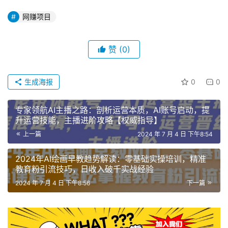
网赚项目
赞
(0)
生成海报
0
0
专家领航AI主播之路：剖析运营本质，AI账号启动，提
升运营技能，主播进阶攻略【权威指导】
上一篇
2024 年 7 月 4 日 下午8:54
2024年AI绘画早教趋势解读：零基础实操培训，精准
教育粉引流技巧，日收入破千实战经验
2024 年 7 月 4 日 下午8:56
下一篇