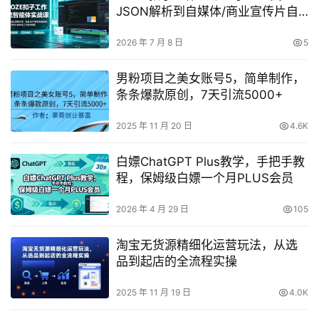
JSON解析到自媒体/商业宣传片自
动化，零基础实战全教程
2026 年 7 月 8 日
5
男粉项目之美女账号5，简单制作，
条条爆款原创，7天引流5000+
2025 年 11 月 20 日
4.6K
白嫖ChatGPT Plus教学，手把手教
程，保姆级白嫖一个月PLUS会员
2026 年 4 月 29 日
105
淘宝无货源精细化运营玩法，从选
品到起店的全流程实操
2025 年 11 月 19 日
4.0K