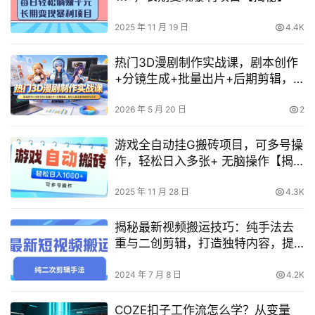
2025 年 11 月 19 日
4.4K
热门3D漫剧制作实战课，剧本创作
+分镜生成+批量出片+后期剪辑，
轻松入局流量赛道创作变现
2026 年 5 月 20 日
2
游戏全自动挂G搬砖项目，可多号操
作，轻松日入多张+ 无脑操作【揭
秘】
2025 年 11 月 28 日
4.3K
揭秘最新视频搬运技巧：纯手法去
重与二创剪辑，打造独特内容，提
升视频价值与流量【独家教程】
2024 年 7 月 8 日
4.2K
COZE扣子工作流怎么学？从变量