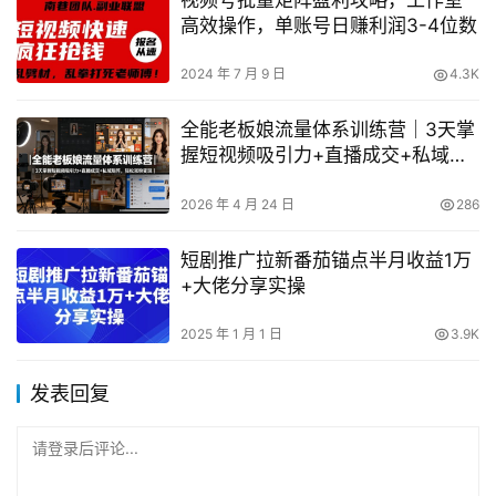
视频号批量矩阵盈利攻略，工作室
高效操作，单账号日赚利润3-4位数
2024 年 7 月 9 日
4.3K
全能老板娘流量体系训练营｜3天掌
握短视频吸引力+直播成交+私域矩
阵，轻松涨粉变现
2026 年 4 月 24 日
286
短剧推广拉新番茄锚点半月收益1万
+大佬分享实操
2025 年 1 月 1 日
3.9K
发表回复
请登录后评论...