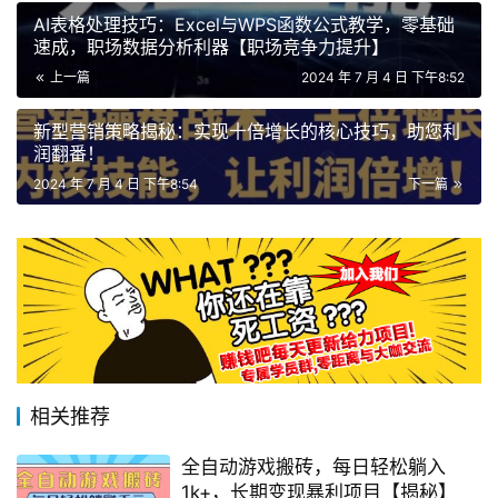
AI表格处理技巧：Excel与WPS函数公式教学，零基础
速成，职场数据分析利器【职场竞争力提升】
上一篇
2024 年 7 月 4 日 下午8:52
新型营销策略揭秘：实现十倍增长的核心技巧，助您利
润翻番！
2024 年 7 月 4 日 下午8:54
下一篇
相关推荐
全自动游戏搬砖，每日轻松躺入
1k+，长期变现暴利项目【揭秘】