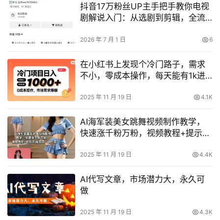
抖音17万粉丝UP主手把手教你电视
剧解说入门：从选剧到剪辑，全流
程玩转伙伴计划与独家收益
2026 年 7 月 1 日
6
在小红书上发现个冷门路子，需求
不小，零成本操作，每天能有1k进
账
2025 年 11 月 19 日
4.1K
AI海军装美女跳舞视频制作教学，
快速涨千粉万粉，视频教程+提示词
(绘图词、动作词)
2025 年 11 月 19 日
4.4K
AI代写文章，市场潜力大，永久可
做
2025 年 11 月 19 日
4.3K