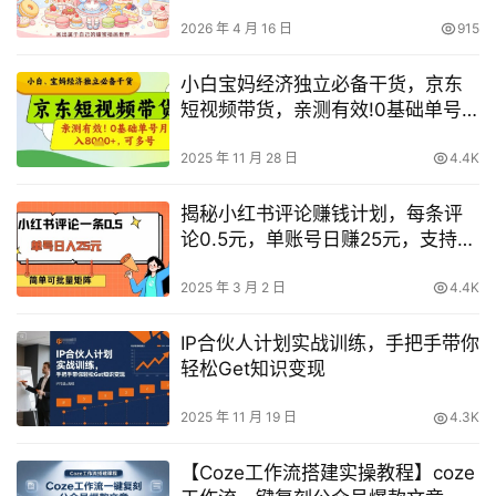
的甜蜜插画世界
2026 年 4 月 16 日
915
小白宝妈经济独立必备干货，京东
短视频带货，亲测有效!0基础单号
月入8k+，可多号【揭秘】
2025 年 11 月 28 日
4.4K
揭秘小红书评论赚钱计划，每条评
论0.5元，单账号日赚25元，支持矩
阵操作，简单无脑又靠谱
2025 年 3 月 2 日
4.4K
IP合伙人计划实战训练，手把手带你
轻松Get知识变现
2025 年 11 月 19 日
4.3K
【Coze工作流搭建实操教程】coze