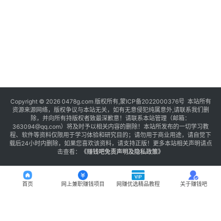
Copyright © 2026 0478g.com 版权所有,蒙ICP备2022000376号 本站所有
资源来源网络，版权争议与本站无关，如有无意侵犯纯属意外,请联系我们删
除，并向所有持版权者致最深歉意！请联系本站管理（邮箱：
363094@qq.com）将及时予以相关内容的删除！本站所发布的一切学习教
程、软件等资料仅限用于学习体验和研究目的；请勿用于商业用途，请自觉下
载后24小时内删除，如果您喜欢该资料，请支持正版！更多本站相关声明请点
击查看：
《
赚钱吧免责声明及隐私政策
》
首页
网上兼职赚钱项目
网赚优选精品教程
关于赚钱吧