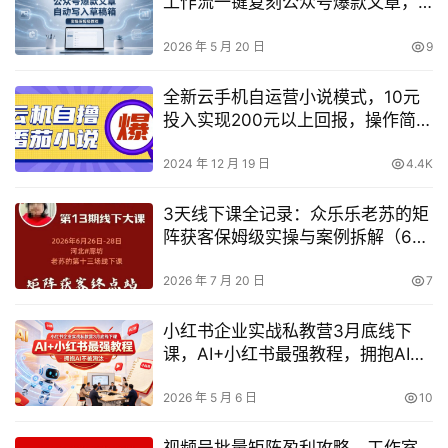
工作流一键复刻公众号爆款文章，
自动写入草稿箱！全流程保姆级教
学
2026 年 5 月 20 日
9
全新云手机自运营小说模式，10元
投入实现200元以上回报，操作简便
【揭秘】
2024 年 12 月 19 日
4.4K
3天线下课全记录：众乐乐老苏的矩
阵获客保姆级实操与案例拆解（6月
26-28日，14小时录音+字幕+课
件，全程干货）
2026 年 7 月 20 日
7
小红书企业实战私教营3月底线下
课，AI+小红书最强教程，拥抱AI不
被淘汰
2026 年 5 月 6 日
10