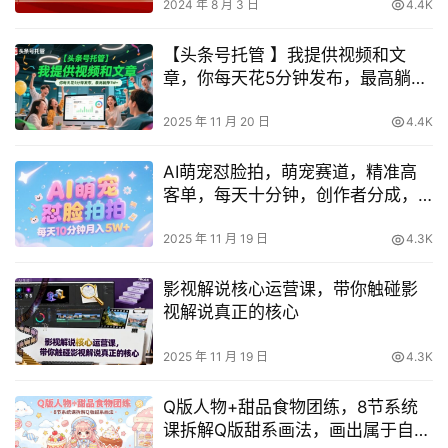
2024 年 8 月 3 日
4.4K
【头条号托管 】我提供视频和文
章，你每天花5分钟发布，最高躺挣
1W+【揭秘】
2025 年 11 月 20 日
4.4K
AI萌宠怼脸拍，萌宠赛道，精准高
客单，每天十分钟，创作者分成，
月入5W+
2025 年 11 月 19 日
4.3K
影视解说核心运营课，带你触碰影
视解说真正的核心
2025 年 11 月 19 日
4.3K
Q版人物+甜品食物团练，8节系统
课拆解Q版甜系画法，画出属于自己