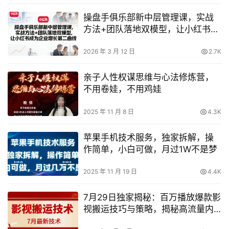
操盘手俱乐部新中层管理课，实战
方法+团队落地双模型，让小红书成
为企业增长第二曲线
2026 年 3 月 12 日
2.7K
亲子人性权谋思维与心法修炼营，
不用卷娃，不用鸡娃
2025 年 11 月 8 日
4.3K
苹果手机技术服务，独家拆解，操
作简单，小白可做，月过1W不是梦
2025 年 11 月 19 日
4.4K
7月29日独家揭秘：百万播放爆款影
视搬运技巧与策略，揭秘高流量内
容制作与分发秘诀