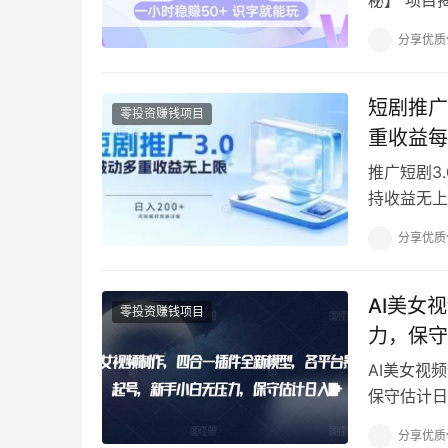
米，操作极
分享优质
短剧推广
零投资赚钱项目
重收益每
推广短剧3
持收益无上限
绍.mp4 0
分享优质
AI美女
零投资赚钱项目
力，保守
AI美女视
保守估计日
平台的流量
分享优质