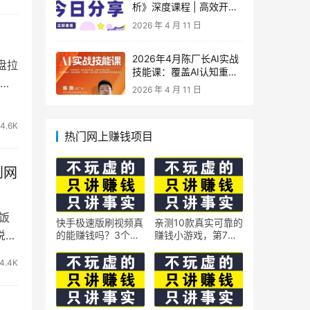
析》深度课程 | 高效开
车、极速投产系统实操课
2026 年 4 月 11 日
2026年4月陈厂长AI实战
盘拉
技能课：覆盖AI认知重
构、智能体与大模型解
2026 年 4 月 11 日
析、提示词工程、AI记忆
体系、语料运营及coze平
台智能体搭建全核心内容
4.6K
热门网上赚钱项目
到网
喂饭
快手极速版刷视频真
亲测10款真实可靠的
说，
的能赚钱吗？3个隐
赚钱小游戏，第7款
藏技巧实测揭秘
最适合通勤路上玩
4.4K