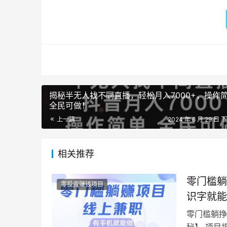
揭秘半无人找不同直播，轻松月入7000+，操作
全民可做！
上一篇
2024 年 6 月 29 日 下
相关推荐
零门槛躺
零投资赚钱项目
识字就能
零门槛躺挣
秘】 项目