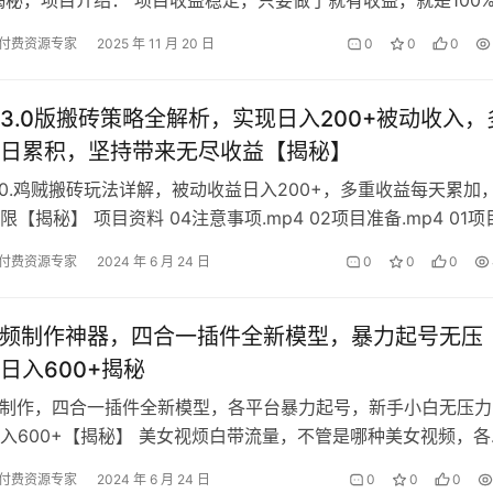
其简单，一比一对照判断对…
付费资源专家
2025 年 11 月 20 日
0
0
0
3.0版搬砖策略全解析，实现日入200+被动收入，
日累积，坚持带来无尽收益【揭秘】
.0.鸡贼搬砖玩法详解，被动收益日入200+，多重收益每天累加
【揭秘】 项目资料 04注意事项.mp4 02项目准备.mp4 01项
3项…
付费资源专家
2024 年 6 月 24 日
0
0
0
视频制作神器，四合一插件全新模型，暴力起号无压
日入600+揭秘
频制作，四合一插件全新模型，各平台暴力起号，新手小白无压力
入600+【揭秘】 美女视烦白带流量，不管是哪种美女视频，各
都特别好，掌握了视频制作方法…
付费资源专家
2024 年 6 月 24 日
0
0
0