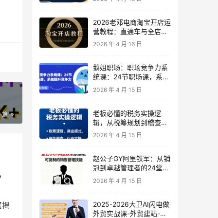
2026老邓电商淘宝开店运
营教程：直通车与全店推
广系统课
2026 年 4 月 16 日
鹅姐职场：职场竞争力系
统课：24节职场课，系统
提升竞争力
2026 年 4 月 15 日
老板必懂的税务实操逻
一篇
辑，从税筹规划到稽查应
对，为企业稳健增长保驾
2026 年 4 月 15 日
护航
赵公子GY阿里铁军：从销
冠到卓越管理者的24堂实
，
战课
2026 年 4 月 15 日
2025-2026大卫AI闪电做
【揭
外贸实战课-外贸建站-开
%挣