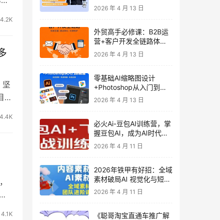
发客户-内容营销-从0到3
2026 年 4 月 13 日
做外贸实战课6-27期
4.2K
外贸高手必修课：B2B运
营+客户开发全链路体系
课 | 从0到1成为外贸精英
多
2026 年 4 月 13 日
零基础AI缩略图设计
，坚
+Photoshop从入门到精
目介
通 全套教程（含形象照拍
2026 年 4 月 13 日
摄精修）
4.4K
必火Ai-豆包AI训练营，掌
握豆包AI，成为AI时代的
全能型人才
2026 年 4 月 11 日
2026年铁甲有好招：全域
素材破局AI 视觉化与短剧
，
营销实战指南——高效增
2026 年 4 月 11 日
个
长秘籍，系统掌握可落
地、能跑量的内容与投放
4.1K
《聪哥淘宝直通车推广解
策略