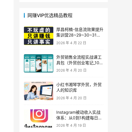
网赚VIP优选精品教程
厚昌柯楠-信息流效果提升
集训营28~29~30~31
期，智能投放·巨量AD/百
2026 年 4 月 22 日
度优化·AI提效指南
外贸销售全流程实战课工
具包（外贸创业笔记_10年
外贸经验）
2026 年 4 月 20 日
小红书湘琴学外贸，外贸
人的知识库
2026 年 4 月 20 日
Instagram被动收入实战
体系：从0到1构建每日盈
利的自动销售漏斗
2026 年 4 月 19 日