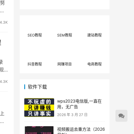
努
费网上兼职赚钱正规
单策略，选对方法月
平台推荐(每日更
入3000+
渐
新)！
4.3K
SEO教程
SEM教程
建站教程
程
录
抖音教程
网赚项目
电商教程
实现
4.3K
软件下载
wps2023电信版,一直在
用，无广告
上
2026 年 3 月 27 日
误
视频搬运去重方法（2026