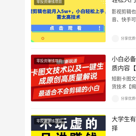
轻松入门
零投资赚钱项目
影视剪辑也
音、快手可
序，其实这
分享优质
小白必备
零投资赚钱项目
质内容【
短剧卡图文
货技术【揭秘
成短剧原创解
分享优质
大学生有
零投资赚钱项目
择