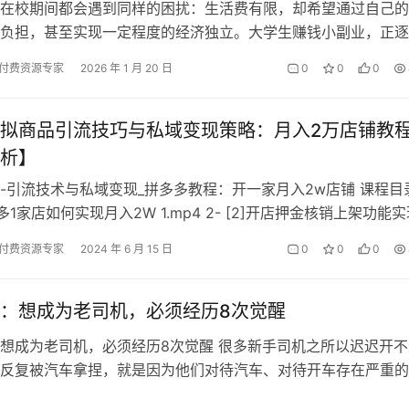
在校期间都会遇到同样的困扰：生活费有限，却希望通过自己的
负担，甚至实现一定程度的经济独立。大学生赚钱小副业，正逐
一问题的热门选择。 事实上，适合大…
付费资源专家
2026 年 1 月 20 日
0
0
0
拟商品引流技巧与私域变现策略：月入2万店铺教
析】
-引流技术与私域变现_拼多多教程：开一家月入2w店铺 课程目
 拼多多1家店如何实现月入2W 1.mp4 2- [2]开店押金核销上架功能
付费资源专家
2024 年 6 月 15 日
0
0
0
：想成为老司机，必须经历8次觉醒
想成为老司机，必须经历8次觉醒 很多新手司机之所以迟迟开不
反复被汽车拿捏，就是因为他们对待汽车、对待开车存在严重的
他们不能经历下面这8次觉醒，那么…