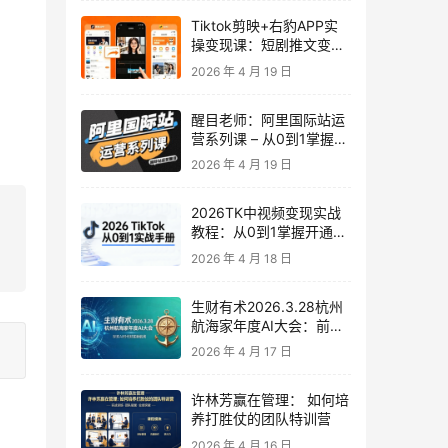
Tiktok剪映+右豹APP实
操变现课：短剧推文变现
全教程来了！
2026 年 4 月 19 日
醒目老师：阿里国际站运
营系列课 – 从0到1掌握平
台运营核心技巧
2026 年 4 月 19 日
2026TK中视频变现实战
教程：从0到1掌握开通、
养号、剪辑到变现，新手
2026 年 4 月 18 日
副业首选
生财有术2026.3.28杭州
航海家年度AI大会：前沿
趋势×落地案例×技能图谱
2026 年 4 月 17 日
许林芳赢在管理： 如何培
养打胜仗的团队特训营
2026 年 4 月 16 日