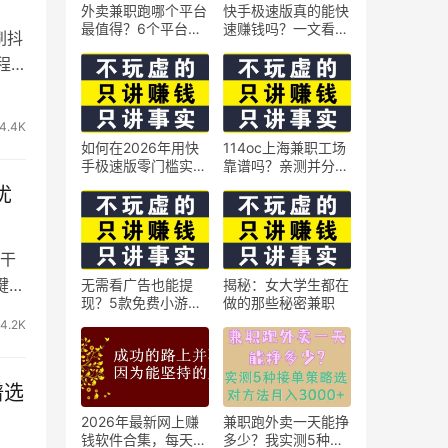
外卖兼职跑哪个平台
快手极速版真的能快
最值得？6个平台实
速赚钱吗？一文看懂
刷抖
测对比
真相
程
4.4K
如何在2026年用快
114oc上海兼职工场
手极速版零门槛实现
靠谱吗？亲测并分享
日赚50元？5个实操
3个最新上海兼职机
优
技巧
会
干
键生
无需看广告也能提
揭秘：女大学生都在
现？5款免费小游戏
做的那些秘密兼职
实测可到账支付宝
4.2K
谱选
2026年最新网上赚
兼职跑外卖一天能挣
钱软件合集，每天免
多少？我实测5种接