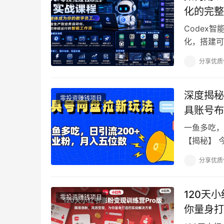
化的完整
Codex
化，搭建可
系统 Cod
分享优质
深度揭秘
零投资赚钱项目
具账号布
一鱼多吃，
【揭秘】 
不知不觉中
分享优质
120天
零投资赚钱项目
你量身打