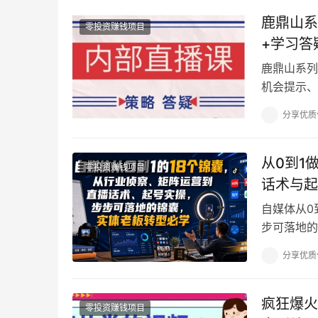
鹿鼎山系
零投资赚钱项目
+学习答
鹿鼎山系列
机会提示、
整覆盖多时
分享优质
从0到1
零投资赚钱项目
话术与起
自媒体从0
步可落地的
1的18个
分享优质
疯狂爆火
零投资赚钱项目