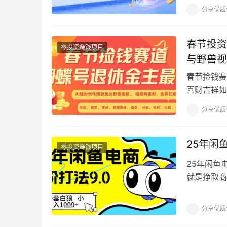
麻租赁频道
分享优质
春节投资
零投资赚钱项目
与野兽视
春节捡钱赛
喜财吉祥如
来单车变摩
分享优质
25年闲
零投资赚钱项目
25年闲鱼
就是挣取商
户，客户下
分享优质