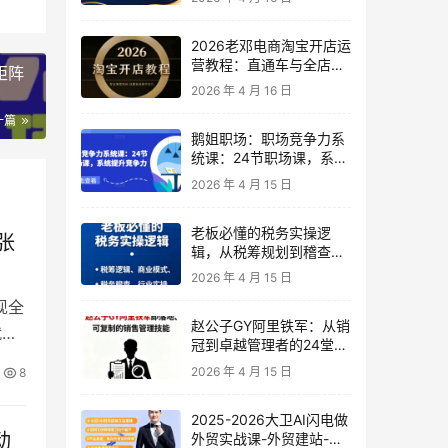
2026老邓电商淘宝开店运
营教程：直通车与全店推
矩阵
广系统课
2026 年 4 月 16 日
一篇
鹅姐职场：职场竞争力系
统课：24节职场课，系统
提升竞争力
2026 年 4 月 15 日
老板必懂的税务实操逻
张
辑，从税筹规划到稽查应
对，为企业稳健增长保驾
2026 年 4 月 15 日
护航
现全
赵公子GY阿里铁军：从销
就能
冠到卓越管理者的24堂实
战课
2026 年 4 月 15 日
8
2025-2026大卫AI闪电做
动
外贸实战课-外贸建站-开