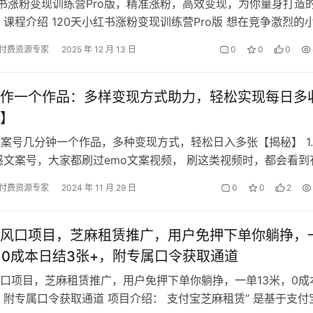
红书涨粉变现训练营Pro版，​精准涨粉，高效变现​，为你量身打造
 课程介绍 120天小红书涨粉变现训练营Pro版 想在竞争激烈的
而出，​精准涨…
付费资源专家
2025 年 12 月 13 日
0
0
0
作一个作品：多样变现方式助力，轻松实现每日多
】
文案号几分钟一个作品，多种变现方式，轻松日入多张【揭秘】 1
感文案号，大家都刷过emo文案视频， 刷这类视频时，都会看到
有汽水音乐的连接， em…
付费资源专家
2024 年 11 月 29 日
0
0
2
风口项目，芝麻租赁推广，用户免押下单你躺挣，
，0成本日结3张+，附专属口令获取通道
口项目，芝麻租赁推广，用户免押下单你躺挣，一单13米，0成
，附专属口令获取通道 项目介绍： 支付宝芝麻租赁” 是基于支付