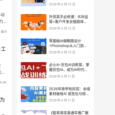
发客户-内容营销-从0到3
2026 年 4 月 13 日
做外贸实战课6-27期
自动
外贸高手必修课：B2B运
力
营+客户开发全链路体系
课 | 从0到1成为外贸精英
2026 年 4 月 13 日
8
零基础AI缩略图设计
+Photoshop从入门到精
台工
通 全套教程（含形象照拍
2026 年 4 月 13 日
摄精修）
必火Ai-豆包AI训练营，掌
数
握豆包AI，成为AI时代的
能在
全能型人才
2026 年 4 月 11 日
4.4K
2026年铁甲有好招：全域
素材破局AI 视觉化与短剧
营销实战指南——高效增
，为
2026 年 4 月 11 日
长秘籍，系统掌握可落
地、能跑量的内容与投放
《聪哥淘宝直通车推广解
策略