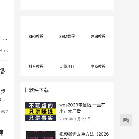
费网上兼职赚钱正规
单策略，选对方法月
平台推荐(每日更
入3000+
析
新)！
、
SEO教程
SEM教程
建站教程
，完
4.2K
抖音教程
网赚项目
电商教程
播
软件下载
，步
0到
wps2023电信版,一直在
用，无广告
7
2026 年 3 月 27 日
速
视频搬运去重方法（2026