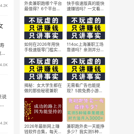
外卖兼职跑哪个平台
快手极速版真的能快
4.2K
最值得？6个平台实
速赚钱吗？一文看懂
测对比
真相
女
如何在2026年用快
114oc上海兼职工场
寿
手极速版零门槛实现
靠谱吗？亲测并分享
做起
日赚50元？5个实操
3个最新上海兼职机
技巧
会
4.0K
揭秘：女大学生都在
无需看广告也能提
做的那些秘密兼职
现？5款免费小游戏
实测可到账支付宝
来说
4.2K
2026年最新网上赚
兼职跑外卖一天能挣
钱软件合集，每天免
多少？我实测5种接