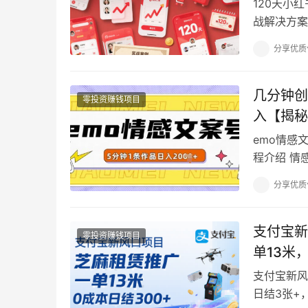
120天小
战解决方案
书平台脱颖
分享优质
几分钟创
零投资赚钱项目
入【揭秘
emo情感
程介绍 情
的视频下方
分享优质
支付宝新
零投资赚钱项目
单13米
支付宝新风
日结3张+