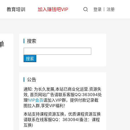
教育培训
加入赚钱吧VIP
登录
注册
搜索
单
搜索
公告
通知: 为长久发展,本站已商业化运营.资源失
效, 首页网站广告请联系客服QQ:363094处
理!
VIP会员
请加入VIP群，提供付款记录截
图拉入群,享受VIP福利！
本站支持课程资源互换，优质课程资源互换
请联系在线客服QQ：363094(备注：课程
互换)