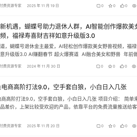
的合作项目，主打 “以租…
付费资源专家
2025 年 11 月 19 日
0
0
0
新机遇，蝴蝶号助力退休人群，AI智能创作爆款美
频，福禄寿喜财吉祥如意升级版3.0
道，蝴蝶号退休金主最爱，AI轻松创作爆款美女野兽视频，福禄
意升级版3.0 AI赚翻春节 超火爆赛道 AI融合美女和野兽 年前
托 每日轻松…
付费资源专家
2024 年 11 月 30 日
0
0
0
鱼电商高阶打法9.0，空手套白狼，小白日入几张
电商高阶打法9.0，空手套白狼，小白日入几张 项目介绍： 简单
品差价，上架比较受欢迎的产品，依靠平台的免费流量推送给客
单，我们通过供应链给客户发货…
付费资源专家
2025 年 11 月 20 日
0
0
0