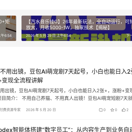
0+矩
【汽水音乐挂G】26年最新玩法，全自动运行，可
放大，月收5000-1W，独家技术【揭秘】
上午6:54
2026 年 5 月 29 日 上午6:54
下
不用出镜，豆包AI萌宠剧7天起号，小白也能日入2
+变现全流程讲解
用出镜，豆包AI萌宠剧7天起号，小白也能日入2张+，涨粉+变
项目简介： 不用自己养猫、不用真人出镜！豆包AI萌宠短剧7天
础小白也能轻松上手！ …
付费资源专家
2026 年 5 月 20 日
0
0
2
odex智能体搭建“数字员工”：从内容生产到业务自