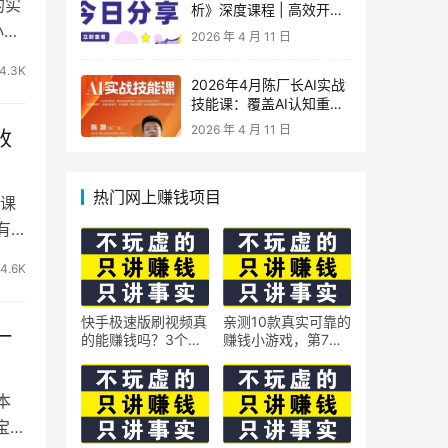
的实
析》深度课程 | 高效开
车、极速投产系统实操课
小红
2026 年 4 月 11 日
4.3K
2026年4月陈厂长AI实战
技能课：覆盖AI认知重
构、智能体与大模型解
2026 年 4 月 11 日
收
析、提示词工程、AI记忆
体系、语料运营及coze平
台智能体搭建全核心内容
热门网上赚钱项目
.课
有
4.6K
快手极速版刷视频真
亲测10款真实可靠的
一
的能赚钱吗？3个隐
赚钱小游戏，第7款
藏技巧实测揭秘
最适合通勤路上玩
本
宝芝