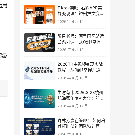
运用
Tiktok剪映+右豹APP实
操变现课：短剧推文变现
全教程来了！
2026 年 4 月 19 日
醒目老师：阿里国际站运
营系列课 – 从0到1掌握平
台运营核心技巧
2026 年 4 月 19 日
盘超级
2026TK中视频变现实战
教程：从0到1掌握开通、
养号、剪辑到变现，新手
2026 年 4 月 18 日
副业首选
生财有术2026.3.28杭州
航海家年度AI大会：前沿
趋势×落地案例×技能图谱
2026 年 4 月 17 日
许林芳赢在管理： 如何培
养打胜仗的团队特训营
2026 年 4 月 16 日