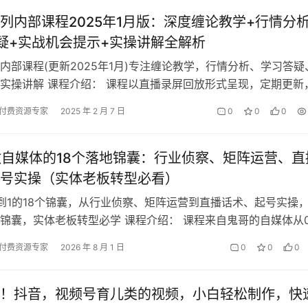
列内部课程2025年1月版：深度缠论教学+行情分
疑+实战机会提示+实操讲解全解析
内部课程(更新2025年1月)专注缠论教学，行情分析、学习答疑
实操讲解 课程介绍： 课程以直播录屏回放形式呈现，定期更新
段教学内容。无论是缠论新…
付费资源专家
2025 年 2 月 7 日
0
0
0
做自媒体的18个落地锦囊：行业侦察、矩阵运营、直
号实操（实体老板转型必看）
到1的18个锦囊，从行业侦察、矩阵运营到直播话术、起号实操
锦囊，实体老板转型必学 课程介绍： 课程来自鬼哥的自媒体从
锦囊。专治实体店、工厂及企…
付费资源专家
2026 年 8 月 1 日
0
0
0
！抖音，视频号育儿类的视频，小白轻松制作，快