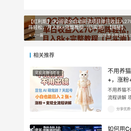
【红利期】QQ阅读全自动阅读项目单日收益入27
阵轻松，月入8k+完整教程（已实测）【揭秘】
上一篇
2026 年 5 月 29 日 
相关推荐
不用养猫
零投资赚钱项目
+，涨粉
不用养猫不
流程讲解 
起号，零基
分享优质
如何用C
零投资赚钱项目