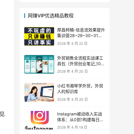
网赚VIP优选精品教程
厚昌柯楠-信息流效果提升
集训营28~29~30~31
期，智能投放·巨量AD/百
2026 年 4 月 22 日
度优化·AI提效指南
外贸销售全流程实战课工
具包（外贸创业笔记_10年
外贸经验）
2026 年 4 月 20 日
小红书湘琴学外贸，外贸
人的知识库
2026 年 4 月 20 日
见
Instagram被动收入实战
体系：从0到1构建每日盈
利的自动销售漏斗
2026 年 4 月 19 日