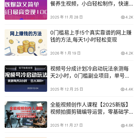
餐养生视频，小白轻松制作，快速
拿到结果
2025 年 11 月 28 日
4.2K
0门槛易上手!5个真实靠谱的网上赚
钱的方法,每天1小时轻松变现
2026 年 1 月 19 日
4.2K
视频号分成计划冷启动玩法亲测每
天2小时，0门槛副业项目，单号日
入3张
2025 年 12 月 25 日
4.4K
全能视频创作人课程【2025新版】
视频拍摄剪辑编导运营，零基础学
习视频创作（更新）
2025 年 11 月 27 日
4.6K