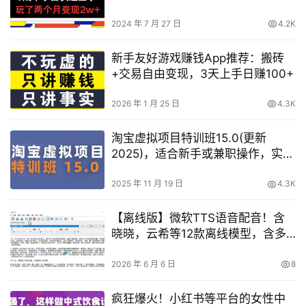
略分享
2024 年 7 月 27 日
4.2K
新手友好游戏赚钱App推荐：搬砖
+交易自由变现，3天上手日赚100+
2026 年 1 月 25 日
4.3K
淘宝虚拟项目特训班15.0(更新
2025)，适合新手或兼职操作，实现
稳定收益
2025 年 11 月 19 日
4.3K
【离线版】微软TTS语音配音！含
晓晓，云希等12款离线模型，含多
线程小说合成器，10000字仅需10s
即可
2026 年 6 月 6 日
8
疯狂爆火！小红书等平台的女性中