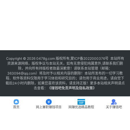
Copyright © 2026 0478g.com 版权所有,蒙ICP备2022000376号 本站所有
资源来源网络，版权争议与本站无关，如有无意侵犯纯属意外,请联系我们删
除，并向所有持版权者致最深歉意！请联系本站管理（邮箱：
363094@qq.com）将及时予以相关内容的删除！本站所发布的一切学习教
程、软件等资料仅限用于学习体验和研究目的；请勿用于商业用途，请自觉下
载后24小时内删除，如果您喜欢该资料，请支持正版！更多本站相关声明请点
击查看：
《
赚钱吧免责声明及隐私政策
》
首页
网上兼职赚钱项目
网赚优选精品教程
关于赚钱吧