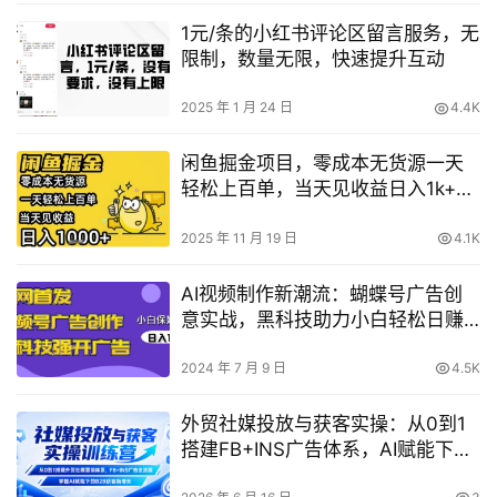
1元/条的小红书评论区留言服务，无
限制，数量无限，快速提升互动
2025 年 1 月 24 日
4.4K
闲鱼掘金项目，零成本无货源一天
轻松上百单，当天见收益日入1k+
【揭秘】
2025 年 11 月 19 日
4.1K
AI视频制作新潮流：蝴蝶号广告创
意实战，黑科技助力小白轻松日赚
千元【独家揭秘】
2024 年 7 月 9 日
4.5K
外贸社媒投放与获客实操：从0到1
搭建FB+INS广告体系，AI赋能下的
B2B获客新增长训练营