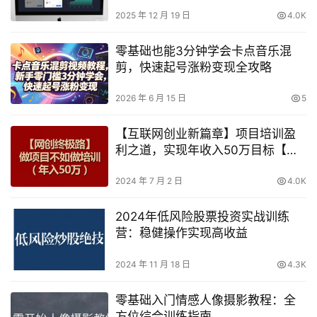
不封号，长期稳定【揭秘】
2025 年 12 月 19 日
4.0K
零基础也能3分钟学会卡点音乐混
剪，快速起号涨粉变现全攻略
2026 年 6 月 15 日
5
【互联网创业新篇章】项目培训盈
利之道，实现年收入50万目标【深
度解读】
2024 年 7 月 2 日
4.0K
2024年低风险股票投资实战训练
营：稳健操作实现高收益
2024 年 11 月 18 日
4.3K
零基础入门情感人像摄影教程：全
方位综合训练指南