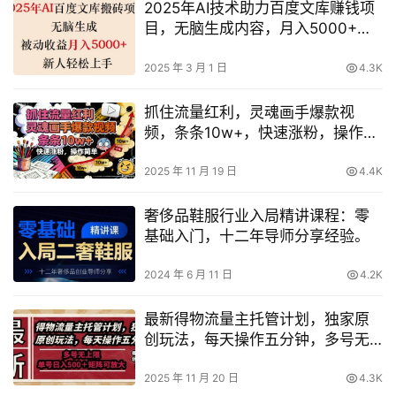
2025年AI技术助力百度文库赚钱项
目，无脑生成内容，月入5000+，
新手轻松上手
2025 年 3 月 1 日
4.3K
抓住流量红利，灵魂画手爆款视
频，条条10w+，快速涨粉，操作简
单
2025 年 11 月 19 日
4.4K
奢侈品鞋服行业入局精讲课程：零
基础入门，十二年导师分享经验。
2024 年 6 月 11 日
4.2K
最新得物流量主托管计划，独家原
创玩法，每天操作五分钟，多号无
上限，单号日入5张+矩阵可放大
【揭秘】
2025 年 11 月 20 日
4.3K