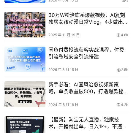
2026 年 6 月 16 日
3
30万W粉治愈系爆款视频，AI复刻
独居女孩动漫日常Vlog，4步做出温
暖百W人的视频
2025 年 11 月 19 日
4.6K
闲鱼付费投流获客实战课程，付费
引流私域安全引流搭建
2026 年 3 月 15 日
2.5K
新手必看：AI国风治愈视频新策
略，单条收益破500，打造爆款秘
籍，操作简易快速上手
2024 年 8 月 18 日
4.2K
【最新】淘宝无人直播，独家技
术，开播就出单，日入1k+，不违规