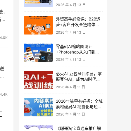
发客户-内容营销-从0到3
2026 年 4 月 13 日
做外贸实战课6-27期
法，
看那
外贸高手必修课：B2B运
营+客户开发全链路体系
课 | 从0到1成为外贸精英
2026 年 4 月 13 日
4.0K
零基础AI缩略图设计
+Photoshop从入门到精
通 全套教程（含形象照拍
2026 年 4 月 13 日
摄精修）
送
必火Ai-豆包AI训练营，掌
心
握豆包AI，成为AI时代的
全能型人才
2026 年 4 月 11 日
4.4K
2026年铁甲有好招：全域
素材破局AI 视觉化与短剧
营销实战指南——高效增
任
2026 年 4 月 11 日
长秘籍，系统掌握可落
地、能跑量的内容与投放
《聪哥淘宝直通车推广解
策略