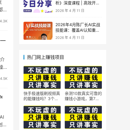
张
析》深度课程 | 高效开
车、极速投产系统实操课
都知
2026 年 4 月 11 日
4.3K
2026年4月陈厂长AI实战
技能课：覆盖AI认知重
构、智能体与大模型解
2026 年 4 月 11 日
号一
析、提示词工程、AI记忆
体系、语料运营及coze平
台智能体搭建全核心内容
热门网上赚钱项目
目介
操
4.5K
快手极速版刷视频真
亲测10款真实可靠的
产
的能赚钱吗？3个隐
赚钱小游戏，第7款
藏技巧实测揭秘
最适合通勤路上玩
I
创作