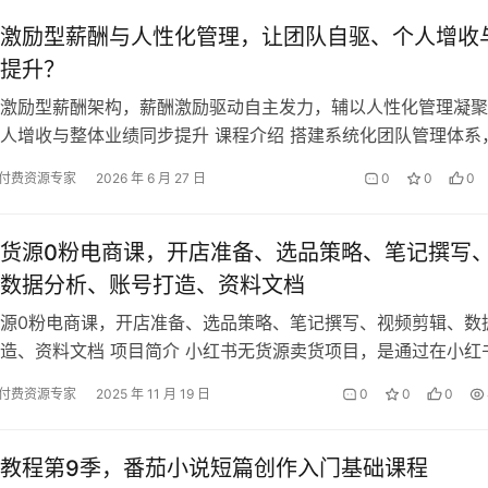
激励型薪酬与人性化管理，让团队自驱、个人增收
提升？
激励型薪酬架构，薪酬激励驱动自主发力，辅以人性化管理凝聚
人增收与整体业绩同步提升 课程介绍 搭建系统化团队管理体系
型薪酬架构，兼顾人员留存与业绩…
付费资源专家
2026 年 6 月 27 日
0
0
0
货源0粉电商课，开店准备、选品策略、笔记撰写
数据分析、账号打造、资料文档
源0粉电商课，开店准备、选品策略、笔记撰写、视频剪辑、数
造、资料文档 项目简介 小红书无货源卖货项目，是通过在小红
引用户直接下单购买的賺钱模式…
付费资源专家
2025 年 11 月 19 日
0
0
0
教程第9季，番茄小说短篇创作入门基础课程