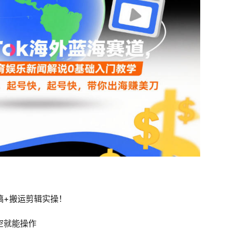
稿+搬运剪辑实操！
空就能操作