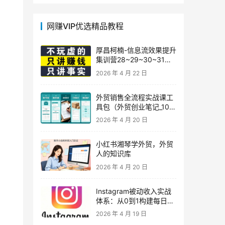
网赚VIP优选精品教程
厚昌柯楠-信息流效果提升
集训营28~29~30~31
期，智能投放·巨量AD/百
2026 年 4 月 22 日
度优化·AI提效指南
外贸销售全流程实战课工
具包（外贸创业笔记_10年
外贸经验）
2026 年 4 月 20 日
小红书湘琴学外贸，外贸
人的知识库
2026 年 4 月 20 日
Instagram被动收入实战
体系：从0到1构建每日盈
利的自动销售漏斗
2026 年 4 月 19 日