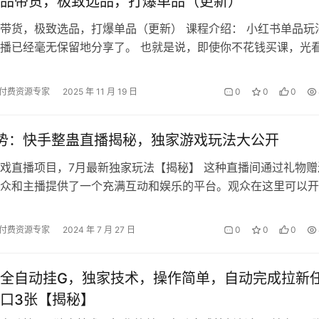
品带货，极致选品，打爆单品（更新）
带货，极致选品，打爆单品（更新） 课程介绍： 小红书单品玩
播已经毫无保留地分享了。 也就是说，即使你不花钱买课，光
足够你行动起来拿到结果了。 …
付费资源专家
2025 年 11 月 19 日
0
0
0
势：快手整蛊直播揭秘，独家游戏玩法大公开
戏直播项目，7月最新独家玩法【揭秘】 这种直播间通过礼物赠
众和主播提供了一个充满互动和娱乐的平台。观众在这里可以开
，主播则可以通过收到的礼物赚到收…
付费资源专家
2024 年 7 月 27 日
0
0
0
全自动挂G，独家技术，操作简单，自动完成拉新
口3张【揭秘】