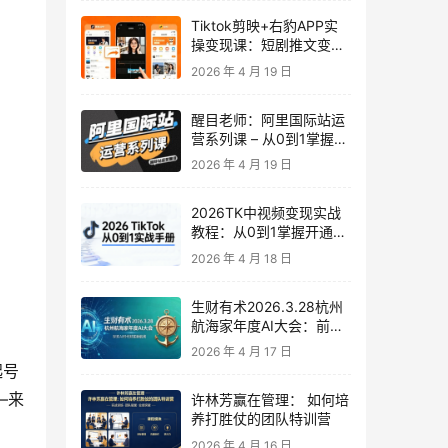
Tiktok剪映+右豹APP实
操变现课：短剧推文变现
全教程来了！
2026 年 4 月 19 日
醒目老师：阿里国际站运
营系列课 – 从0到1掌握平
台运营核心技巧
2026 年 4 月 19 日
2026TK中视频变现实战
教程：从0到1掌握开通、
养号、剪辑到变现，新手
2026 年 4 月 18 日
副业首选
生财有术2026.3.28杭州
航海家年度AI大会：前沿
趋势×落地案例×技能图谱
2026 年 4 月 17 日
 –来
许林芳赢在管理： 如何培
养打胜仗的团队特训营
2026 年 4 月 16 日