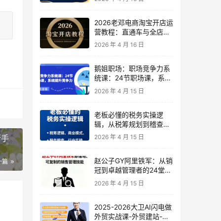
2026老邓电商淘宝开店运
营教程：直通车与全店推
广系统课
2026 年 4 月 16 日
鹅姐职场：职场竞争力系
统课：24节职场课，系统
提升竞争力
2026 年 4 月 15 日
老板必懂的税务实操逻
辑，从税筹规划到稽查应
对，为企业稳健增长保驾
新手
2026 年 4 月 15 日
护航
赵公子GY阿里铁军：从销
一篇
冠到卓越管理者的24堂实
战课
2026 年 4 月 15 日
2025-2026大卫AI闪电做
外贸实战课-外贸建站-开