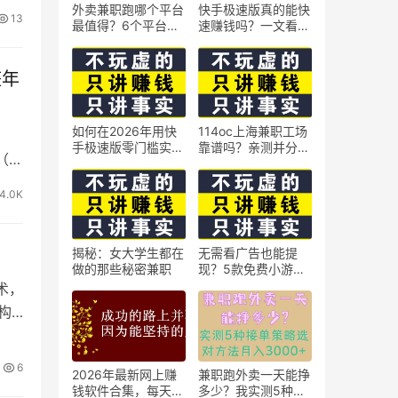
外卖兼职跑哪个平台
快手极速版真的能快
13
最值得？6个平台实
速赚钱吗？一文看懂
测对比
真相
整年
如何在2026年用快
114oc上海兼职工场
！
手极速版零门槛实现
靠谱吗？亲测并分享
（讲
日赚50元？5个实操
3个最新上海兼职机
技巧
会
4.0K
揭秘：女大学生都在
无需看广告也能提
做的那些秘密兼职
现？5款免费小游戏
实测可到账支付宝
术，
构
6
2026年最新网上赚
兼职跑外卖一天能挣
钱软件合集，每天免
多少？我实测5种接