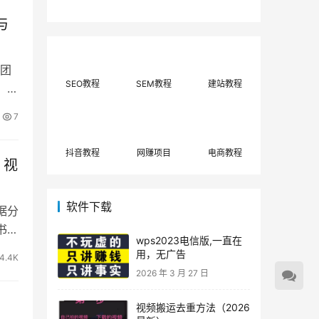
费网上兼职赚钱正规
单策略，选对方法月
平台推荐(每日更
入3000+
与
新)！
团
SEO教程
SEM教程
建站教程
，配
7
抖音教程
网赚项目
电商教程
、视
软件下载
据分
书发
wps2023电信版,一直在
用，无广告
4.4K
2026 年 3 月 27 日
视频搬运去重方法（2026