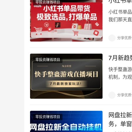
小红书单
零投资赚钱项目
小红书单品
我们那天直
场直播，也
分享优质
7月新趋
零投资赚钱项目
快手整蛊游
机制，为观
地享受时光
分享优质
网盘拉新
零投资赚钱项目
务，单窗