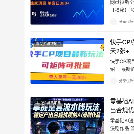
网盘拉新全
【揭秘】 
道，像百度
分享优质
快手CP
零投资赚钱项目
天2张+
快手CP项
绍： 最新
作以及批量
分享优质
零基础A
零投资赚钱项目
出合规优
零基础AI
漫剧作品 