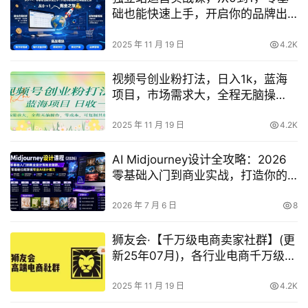
础也能快速上手，开启你的品牌出
海掘金之旅
2025 年 11 月 19 日
4.2K
视频号创业粉打法，日入1k，蓝海
项目，市场需求大，全程无脑操
作，可复制
2025 年 11 月 19 日
4.2K
AI Midjourney设计全攻略：2026
零基础入门到商业实战，打造你的
专业AI设计力
2026 年 7 月 6 日
8
狮友会·【千万级电商卖家社群】(更
新25年07月)，各行业电商千万级亿
级大佬讲述成功秘籍
2025 年 11 月 19 日
4.2K