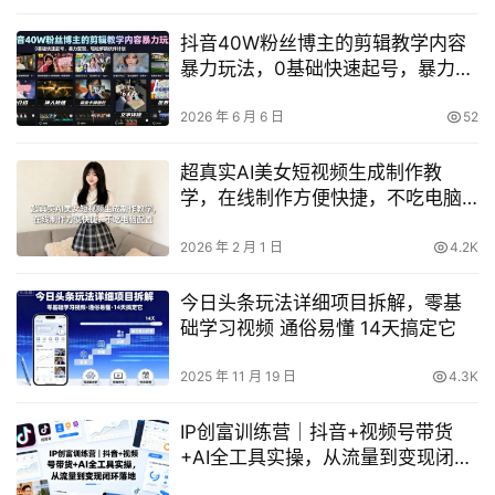
抖音40W粉丝博主的剪辑教学内容
暴力玩法，0基础快速起号，暴力变
现，轻松解锁伙伴计划+精选独家
2026 年 6 月 6 日
52
超真实AI美女短视频生成制作教
学，在线制作方便快捷，不吃电脑
配置，快速起号涨粉
2026 年 2 月 1 日
4.2K
今日头条玩法详细项目拆解，零基
础学习视频 通俗易懂 14天搞定它
2025 年 11 月 19 日
4.3K
IP创富训练营｜抖音+视频号带货
+AI全工具实操，从流量到变现闭环
落地