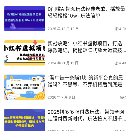
0门槛AI视频玩法经典老歌，播放量
轻轻松松10w+玩法简单
2025 年 12 月 12 日
4.2K
实战攻略：小红书虚拟项目，打造
爆款笔记，揭秘矩阵式放大运营技
巧
2024 年 11 月 11 日
4.4K
“看广告一条赚1块”的新平台真的靠
谱吗？不黑号、不养机背后到底是
什么套路【揭秘】
2026 年 7 月 8 日
4
2025拼多多强付费玩法，带领全网
走强付费新时代，玩法投入不超千
元即可起店