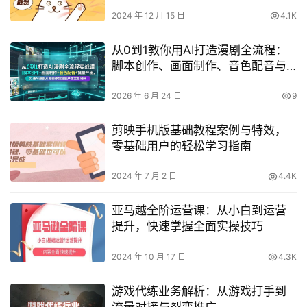
数，零基础快速入门
2024 年 12 月 15 日
4.1K
从0到1教你用AI打造漫剧全流程：
脚本创作、画面制作、音色配音与
批量产出完整闭环
2026 年 6 月 24 日
9
剪映手机版基础教程案例与特效，
零基础用户的轻松学习指南
2024 年 7 月 2 日
4.4K
亚马越全阶运营课：从小白到运营
提升，快速掌握全面实操技巧
2024 年 10 月 17 日
4.3K
游戏代练业务解析：从游戏打手到
流量对接与裂变推广