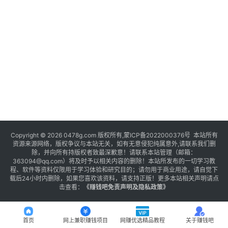
Copyright © 2026 0478g.com 版权所有,蒙ICP备2022000376号 本站所有
资源来源网络，版权争议与本站无关，如有无意侵犯纯属意外,请联系我们删
除，并向所有持版权者致最深歉意！请联系本站管理（邮箱：
363094@qq.com）将及时予以相关内容的删除！本站所发布的一切学习教
程、软件等资料仅限用于学习体验和研究目的；请勿用于商业用途，请自觉下
载后24小时内删除，如果您喜欢该资料，请支持正版！更多本站相关声明请点
击查看：
《
赚钱吧免责声明及隐私政策
》
首页
网上兼职赚钱项目
网赚优选精品教程
关于赚钱吧