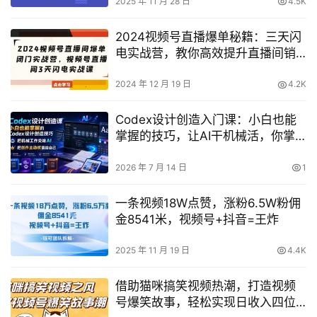
2025 年 11 月 28 日
4.5K
2024视频号直播爆单秘籍：三天闪
电实战营，教你高效提升直播间销
量
2024 年 12 月 19 日
4.2K
Codex设计创造入门课：小白也能
掌握的技巧，让AI干机械活，你掌
握创作主动权
2026 年 7 月 14 日
1
一条视频18W点赞，涨粉6.5W粉佣
金8541米，视频号+抖音=王炸
2025 年 11 月 19 日
4.4K
借助猫咪搞笑视频热潮，打造视频
号爆笑故事，轻松实现日收入四位