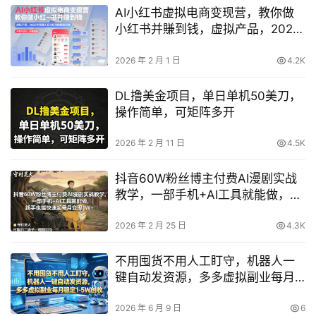
AI小红书虚拟电商变现营，教你做
小红书并賺到钱，虚拟产品，2026
年普通人在小红书的搞钱机会（更
新中）
2026 年 2 月 1 日
4.2K
DL撸美金项目，单日单机50美刀，
操作简单，可矩阵多开
2026 年 2 月 11 日
4.5K
抖音60W粉丝博主付费AI漫剧实战
教学，一部手机+AI工具就能做，新
手也能快速起号月变现1W+
2026 年 2 月 25 日
4.3K
不用囤货不用人工盯守，机器人一
键自动发资源，多多虚拟副业每月
稳定1-5W创收【揭秘】
2026 年 6 月 9 日
6