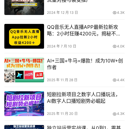
2024 年 12 月 13 日
4.3K
QQ音乐无人直播APP最新拉新攻
略：2小时狂赚4200元，揭秘不封
号创新招揽秘籍
2024 年 7 月 10 日
4.0K
AI+三国+牛马=爆款！成为10W+创
作者
2025 年 11 月 28 日
4.4K
短剧拉新项目之数字人口播玩法，
AI数字人口播短剧势必崛起
2025 年 11 月 20 日
4.3K
独立站运营实战课，​从0到1，零基