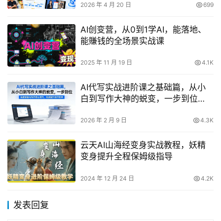
2026 年 4 月 20 日
699
AI创变营，从0到1学AI，能落地、
能賺钱的全场景实战课
2025 年 11 月 19 日
4.1K
AI代写实战进阶课之基础篇，从小
白到写作大神的蜕变，一步到位
【揭秘】
2026 年 2 月 9 日
4.3K
云天AI山海经变身实战教程，妖精
变身提升全程保姆级指导
2024 年 12 月 24 日
4.2K
发表回复