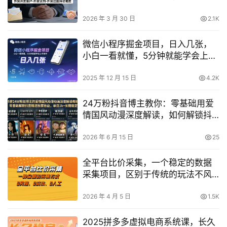
外贸链路
2026 年 3 月 30 日
2.1K
微信小程序掘金项目，日入几张，
小白一看就懂，5分钟就能学会上手
操作【揭秘】
2025 年 12 月 15 日
4.2K
24万粉抖音博主教你：零基础用爱
情国风动漫深度解读，如何解锁抖
音精选独家收益并实现单日稳定过
千？
2026 年 6 月 15 日
25
全平台比价采集，一个稳定的数据
采集项目，区别于传统的玩法不风
控，零成本操作【揭秘】
2026 年 4 月 5 日
1.5K
2025拼多多虚拟电商系统课，长久