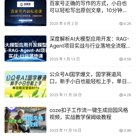
百家号正确的写作的方式，小白也
可以轻松写出原创文章，10分钟学
会，新手也能日更爆文日入3张
2025 年 9 月 2 日
4.2K
深度解析AI大模型应用开发：RAG-
Agent项目实战与行业落地全流程指
导
2025 年 1 月 13 日
4.5K
公众号AI国学爆文，国学赛道风
口，新手小白也能轻松上手，单日
稳定变现几张
2025 年 11 月 28 日
4.2K
coze扣子工作流一键生成田园风格
视频，实战教学保姆级教程
2025 年 11 月 19 日
3.9K