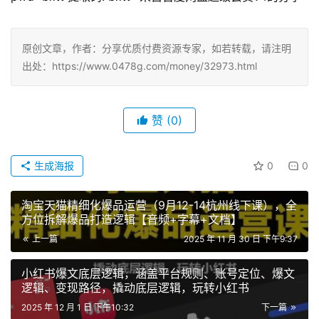
原创文章，作者：分享优质付费资源专家，如若转载，请注明
出处：https://www.0478g.com/money/32973.html
赞
(0)
生成海报
0
0
淘宝天猫精细化爆品运营（9月12-14杭州线下课），全
方位拆解爆品打造逻辑【音频+字幕+文档】
上一篇
2025 年 11 月 30 日 下午9:37
小红书爆文底层逻辑，涵盖平台规则、账号定位、爆文
逻辑、变现路径，撬动底层逻辑，玩转小红书
2025 年 12 月 1 日 下午10:32
下一篇