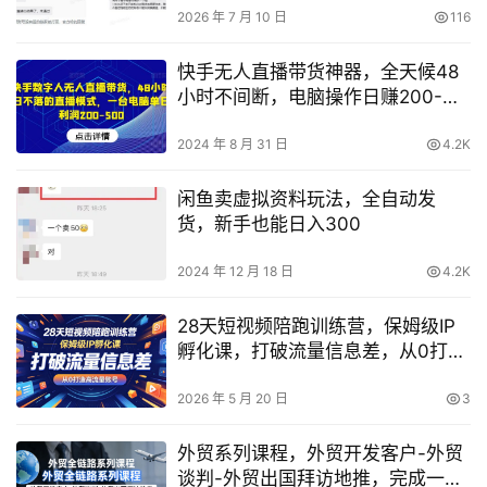
2026 年 7 月 10 日
116
快手无人直播带货神器，全天候48
小时不间断，电脑操作日赚200-
500元
2024 年 8 月 31 日
4.2K
闲鱼卖虚拟资料玩法，全自动发
货，新手也能日入300
2024 年 12 月 18 日
4.2K
28天短视频陪跑训练营，保姆级IP
孵化课，打破流量信息差，从0打造
高流量账号
2026 年 5 月 20 日
3
外贸系列课程，外贸开发客户-外贸
谈判-外贸出国拜访地推，完成一个