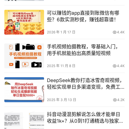
可以赚钱的app直接到账微信有哪
些？6款实测秒提，赚钱超靠谱！
2026 年 1 月 17 日
4.4K
手机视频拍摄教程，零基础入门，
用手机就能拍出高质量短视频
2025 年 11 月 8 日
4.4K
DeepSeek教你打造冰雪奇观视频，
轻松实现单日多渠道变现，免费工
具助力爆款视频创作
2025 年 3 月 13 日
4.2K
抖音动漫混剪解说怎么做才能单日
收益1k+？从0到1打通精选与独家链
路的实操教程