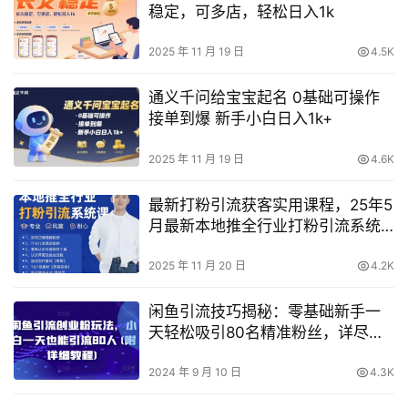
稳定，可多店，轻松日入1k
2025 年 11 月 19 日
4.5K
通义千问给宝宝起名 0基础可操作
接单到爆 新手小白日入1k+
2025 年 11 月 19 日
4.6K
最新打粉引流获客实用课程，25年5
月最新本地推全行业打粉引流系统
课
2025 年 11 月 20 日
4.2K
闲鱼引流技巧揭秘：零基础新手一
天轻松吸引80名精准粉丝，详尽操
作指南
2024 年 9 月 10 日
4.3K