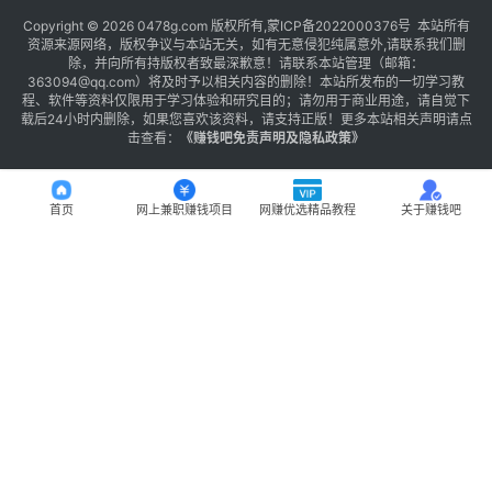
Copyright © 2026 0478g.com 版权所有,蒙ICP备2022000376号 本站所有
资源来源网络，版权争议与本站无关，如有无意侵犯纯属意外,请联系我们删
除，并向所有持版权者致最深歉意！请联系本站管理（邮箱：
363094@qq.com）将及时予以相关内容的删除！本站所发布的一切学习教
程、软件等资料仅限用于学习体验和研究目的；请勿用于商业用途，请自觉下
载后24小时内删除，如果您喜欢该资料，请支持正版！更多本站相关声明请点
击查看：
《
赚钱吧免责声明及隐私政策
》
首页
网上兼职赚钱项目
网赚优选精品教程
关于赚钱吧