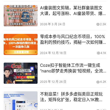
AI童装图文剪辑，某社群童装图文
大课，起号涨粉、AI童装带货、爆
款选品，无需出镜和拍摄
2026 年 3 月 24 日
2.3K
零成本参与风口纪念币项目，100%
盈利的预约技巧，揭秘一次如何赚
取额外收入
2024 年 12 月 18 日
4.1K
Coze扣子智能体工作流一键生成
“nano即梦走秀换装“短视频，全流
程保姆级教学
2025 年 12 月 26 日
4.2K
不割韭菜！拼多多虚拟类目正规玩
法，矩阵化扩张，稳定日入1K教程
【揭秘】