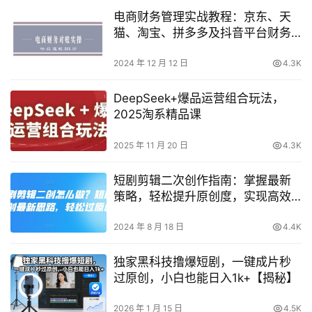
电商财务管理实战教程：京东、天
猫、淘宝、拼多多及抖音平台财务
对账指南
2024 年 12 月 12 日
4.3K
DeepSeek+爆品运营组合玩法，
2025淘系精品课
2025 年 11 月 20 日
4.3K
短剧剪辑二次创作指南：掌握最新
策略，轻松提升原创度，实现高效
内容创作
2024 年 8 月 18 日
4.4K
独家黑科技撸爆短剧，一键成片秒
过原创，小白也能日入1k+【揭秘】
2026 年 1 月 15 日
4.5K